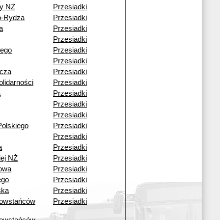
y NŻ
Przesiadki
o-Rydza
Przesiadki
a
Przesiadki
Przesiadki
iego
Przesiadki
Przesiadki
icza
Przesiadki
lidarności
Przesiadki
a
Przesiadki
Przesiadki
Przesiadki
olskiego
Przesiadki
Przesiadki
a
Przesiadki
iej NŻ
Przesiadki
kowa
Przesiadki
ego
Przesiadki
ska
Przesiadki
owstańców
Przesiadki