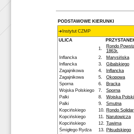
PODSTAWOWE KIERUNKI
Instytut CZMP
ULICA
PRZYSTANE
Rondo Powst
1.
1863r.
Inflancka
2.
Marysińska
Inflancka
3.
Gibalskiego
Zagajnikowa
4.
Inflancka
Zagajnikowa
5.
Okopowa
Sporna
6.
Bracka
Wojska Polskiego
7.
Sporna
Palki
8.
Wojska Polsk
Palki
9.
Smutna
Kopcińskiego
10.
Rondo Solidar
Kopcińskiego
11.
Narutowicza
Kopcińskiego
12.
Tuwima
Śmigłego Rydza
13.
Piłsudskiego