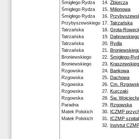
Śmigłego Rydza
14.
Zbiorcza
Śmigłego Rydza
15.
Milionowa
Śmigłego Rydza
16.
Przybyszews
Przybyszewskiego
17.
Tatrzańska
Tatrzańska
18.
Grota-Roweck
Tatrzańska
19.
Dąbrowskieg
Tatrzańska
20.
Rydla
Tatrzańska
21.
Broniewskieg
Broniewskiego
22.
Śmigłego-Ry
Broniewskiego
23.
Kraszewskie
Rzgowska
24.
Bankowa
Rzgowska
25.
Dachowa
Rzgowska
26.
Cm. Rzgows
Rzgowska
27.
Kurczaki
Rzgowska
28.
Św. Wojciech
Paradna
29.
Rzgowska
Matek Polskich
30.
ICZMP przych
Matek Polskich
31.
ICZMP szpital
32.
Instytut CZM