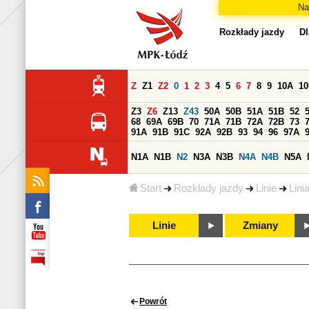
Na
Rozkłady jazdy
Dl
Z
Z1
Z2
0
1
2
3
4
5
6
7
8
9
10A
1
Z3
Z6
Z13
Z43
50A
50B
51A
51B
52
68
69A
69B
70
71A
71B
72A
72B
73
91A
91B
91C
92A
92B
93
94
96
97A
N1A
N1B
N2
N3A
N3B
N4A
N4B
N5A
Start
Rozkłady jazdy
Linie
Lini
Linie
Zmiany
Powrót