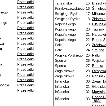
Przesiadki
Tatrzańska
15.
Brzechw
Przesiadki
Przybyszewskiego
16.
Śmigłeg
kiego
Przesiadki
Śmigłego Rydza
17.
Milionow
Przesiadki
Śmigłego Rydza
18.
Zbiorcza
iego
Przesiadki
Kopcińskiego
19.
Piłsudsk
o
Przesiadki
Kopcińskiego
20.
Tuwima
Przesiadki
Kopcińskiego
21.
Narutow
o
Przesiadki
Kopcińskiego
22.
Rondo So
dza
Przesiadki
Palki
23.
Źródłow
go
Przesiadki
Palki
24.
Smutna
Przesiadki
Wojska Polskiego
25.
Palki
Przesiadki
Sporna
26.
Wojska P
ka
Przesiadki
Sporna
27.
Bracka
Przesiadki
Zagajnikowa
28.
Okopow
a
Przesiadki
Zagajnikowa
29.
Radlińsk
Przesiadki
Inflancka
30.
Zagajni
odnia
Przesiadki
Inflancka
31.
Gibalski
Przesiadki
Inflancka
32.
Marysiń
P
Rondo P
Inflancka
33.
1863r.