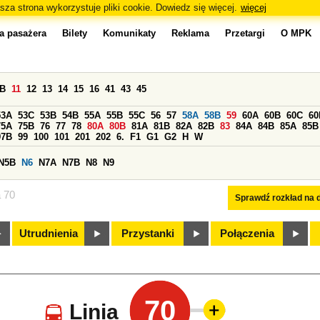
sza strona wykorzystuje pliki cookie. Dowiedz się więcej.
więcej
a pasażera
Bilety
Komunikaty
Reklama
Przetargi
O MPK
0B
11
12
13
14
15
16
41
43
45
53A
53C
53B
54B
55A
55B
55C
56
57
58A
58B
59
60A
60B
60C
60
75A
75B
76
77
78
80A
80B
81A
81B
82A
82B
83
84A
84B
85A
85B
97B
99
100
101
201
202
6.
F1
G1
G2
H
W
N5B
N6
N7A
N7B
N8
N9
a 70
Sprawdź rozkład na d
Utrudnienia
Przystanki
Połączenia
70
Linia