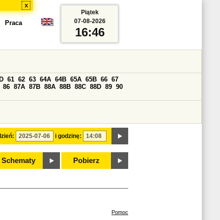
x
Piątek
07-08-2026
Praca
16:46
D
61
62
63
64A
64B
65A
65B
66
67
86
87A
87B
88A
88B
88C
88D
89
90
zień:
i godzinę:
Schematy
Pobierz
Pomoc