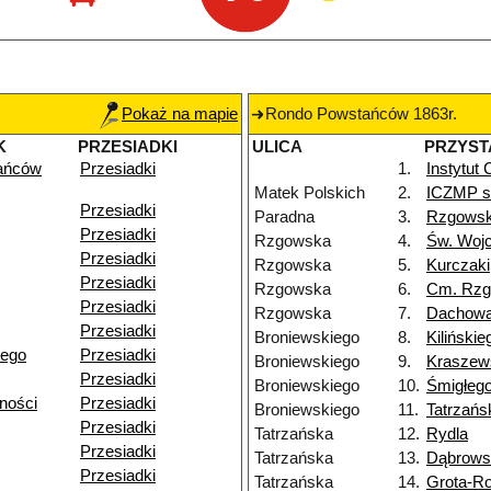
Pokaż na mapie
Rondo Powstańców 1863r.
K
PRZESIADKI
ULICA
PRZYST
ańców
Przesiadki
1.
Instytut
Matek Polskich
2.
ICZMP sz
Przesiadki
Paradna
3.
Rzgows
Przesiadki
Rzgowska
4.
Św. Woj
Przesiadki
Rzgowska
5.
Kurczaki
Przesiadki
Rzgowska
6.
Cm. Rz
Przesiadki
Rzgowska
7.
Dachow
Przesiadki
Broniewskiego
8.
Kilińskie
iego
Przesiadki
Broniewskiego
9.
Kraszew
Przesiadki
Broniewskiego
10.
Śmigłeg
ności
Przesiadki
Broniewskiego
11.
Tatrzańs
Przesiadki
Tatrzańska
12.
Rydla
Przesiadki
Tatrzańska
13.
Dąbrows
Przesiadki
Tatrzańska
14.
Grota-R