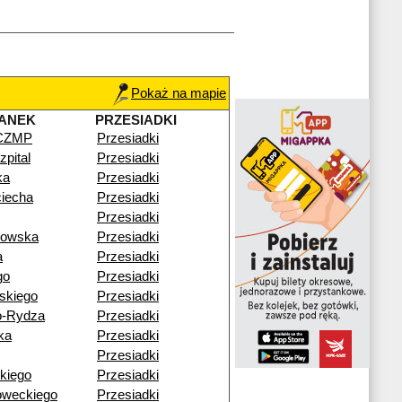
Pokaż na mapie
ANEK
PRZESIADKI
 CZMP
Przesiadki
pital
Przesiadki
ka
Przesiadki
ciecha
Przesiadki
Przesiadki
gowska
Przesiadki
a
Przesiadki
go
Przesiadki
skiego
Przesiadki
o-Rydza
Przesiadki
ka
Przesiadki
Przesiadki
kiego
Przesiadki
oweckiego
Przesiadki