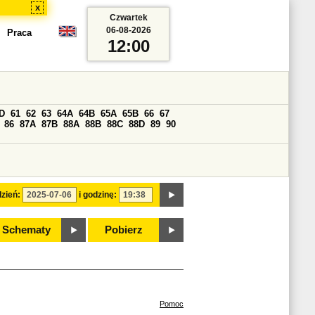
x
Czwartek
06-08-2026
Praca
12:00
D
61
62
63
64A
64B
65A
65B
66
67
86
87A
87B
88A
88B
88C
88D
89
90
zień:
i godzinę:
Schematy
Pobierz
Pomoc