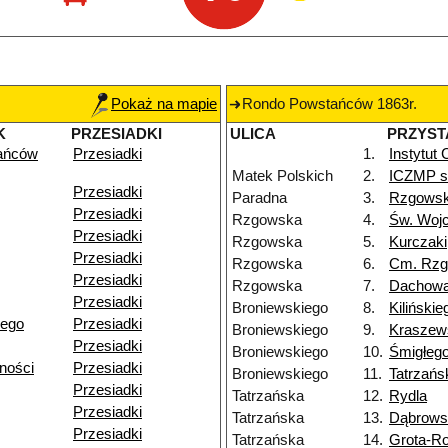
Pokaż na mapie
Rondo Powstańców 1863r.
K
PRZESIADKI
ULICA
PRZYST
ańców
Przesiadki
1.
Instytut
Matek Polskich
2.
ICZMP sz
Przesiadki
Paradna
3.
Rzgows
Przesiadki
Rzgowska
4.
Św. Woj
Przesiadki
Rzgowska
5.
Kurczaki
Przesiadki
Rzgowska
6.
Cm. Rz
Przesiadki
Rzgowska
7.
Dachow
Przesiadki
Broniewskiego
8.
Kilińskie
iego
Przesiadki
Broniewskiego
9.
Kraszew
Przesiadki
Broniewskiego
10.
Śmigłeg
ności
Przesiadki
Broniewskiego
11.
Tatrzańs
Przesiadki
Tatrzańska
12.
Rydla
Przesiadki
Tatrzańska
13.
Dąbrows
Przesiadki
Tatrzańska
14.
Grota-R