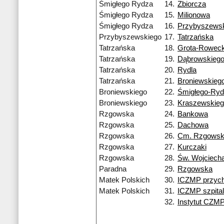
Śmigłego Rydza
14.
Zbiorcza
Śmigłego Rydza
15.
Milionowa
Śmigłego Rydza
16.
Przybyszews
Przybyszewskiego
17.
Tatrzańska
Tatrzańska
18.
Grota-Roweck
Tatrzańska
19.
Dąbrowskieg
Tatrzańska
20.
Rydla
Tatrzańska
21.
Broniewskieg
Broniewskiego
22.
Śmigłego-Ry
Broniewskiego
23.
Kraszewskie
Rzgowska
24.
Bankowa
Rzgowska
25.
Dachowa
Rzgowska
26.
Cm. Rzgows
Rzgowska
27.
Kurczaki
Rzgowska
28.
Św. Wojciech
Paradna
29.
Rzgowska
Matek Polskich
30.
ICZMP przych
Matek Polskich
31.
ICZMP szpital
32.
Instytut CZM