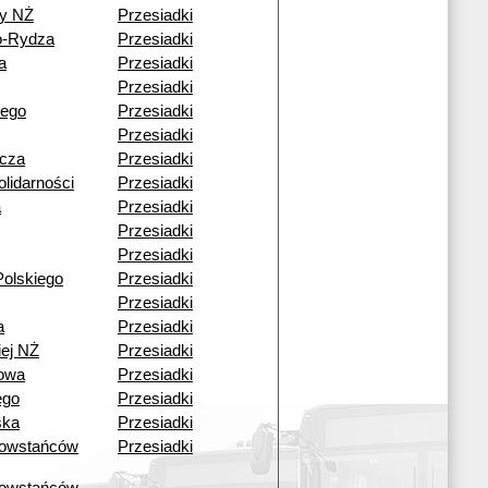
y NŻ
Przesiadki
o-Rydza
Przesiadki
a
Przesiadki
Przesiadki
iego
Przesiadki
Przesiadki
icza
Przesiadki
lidarności
Przesiadki
a
Przesiadki
Przesiadki
Przesiadki
olskiego
Przesiadki
Przesiadki
a
Przesiadki
iej NŻ
Przesiadki
kowa
Przesiadki
ego
Przesiadki
ska
Przesiadki
owstańców
Przesiadki