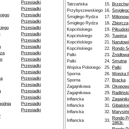
Przesiadki
Tatrzańska
15.
Brzechw
Przesiadki
Przybyszewskiego
16.
Śmigłeg
kiego
Przesiadki
Śmigłego Rydza
17.
Milionow
Przesiadki
Śmigłego Rydza
18.
Zbiorcza
iego
Przesiadki
Kopcińskiego
19.
Piłsudsk
o
Przesiadki
Kopcińskiego
20.
Tuwima
Przesiadki
Kopcińskiego
21.
Narutow
o
Przesiadki
Kopcińskiego
22.
Rondo So
dza
Przesiadki
Palki
23.
Źródłow
go
Przesiadki
Palki
24.
Smutna
Przesiadki
Wojska Polskiego
25.
Palki
Przesiadki
Sporna
26.
Wojska P
ka
Przesiadki
Sporna
27.
Bracka
Przesiadki
Zagajnikowa
28.
Okopow
a
Przesiadki
Zagajnikowa
29.
Radlińsk
Przesiadki
Inflancka
30.
Zagajni
odnia
Przesiadki
Inflancka
31.
Gibalski
Przesiadki
Inflancka
32.
Marysiń
P
Rondo P
Inflancka
33.
1863r.