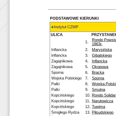
PODSTAWOWE KIERUNKI
Instytut CZMP
ULICA
PRZYSTANE
Rondo Powst
1.
1863r.
Inflancka
2.
Marysińska
Inflancka
3.
Gibalskiego
Zagajnikowa
4.
Inflancka
Zagajnikowa
5.
Okopowa
Sporna
6.
Bracka
Wojska Polskiego
7.
Sporna
Palki
8.
Wojska Polsk
Palki
9.
Smutna
Kopcińskiego
10.
Rondo Solidar
Kopcińskiego
11.
Narutowicza
Kopcińskiego
12.
Tuwima
Śmigłego Rydza
13.
Piłsudskiego