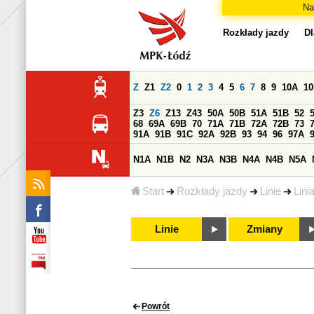
Na
Rozkłady jazdy
Dl
Z
Z1
Z2
0
1
2
3
4
5
6
7
8
9
10A
1
Z3
Z6
Z13
Z43
50A
50B
51A
51B
52
68
69A
69B
70
71A
71B
72A
72B
73
91A
91B
91C
92A
92B
93
94
96
97A
N1A
N1B
N2
N3A
N3B
N4A
N4B
N5A
Start
Rozkłady jazdy
Linie
Lini
Linie
Zmiany
Powrót