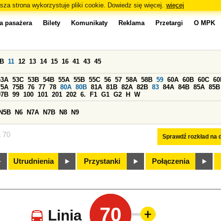
sza strona wykorzystuje pliki cookie. Dowiedz się więcej.
więcej
a pasażera
Bilety
Komunikaty
Reklama
Przetargi
O MPK
0B
11
12
13
14
15
16
41
43
45
53A
53C
53B
54B
55A
55B
55C
56
57
58A
58B
59
60A
60B
60C
60
75A
75B
76
77
78
80A
80B
81A
81B
82A
82B
83
84A
84B
85A
85B
97B
99
100
101
201
202
6.
F1
G1
G2
H
W
N5B
N6
N7A
N7B
N8
N9
a 70
Sprawdź rozkład na d
Utrudnienia
Przystanki
Połączenia
70
Linia