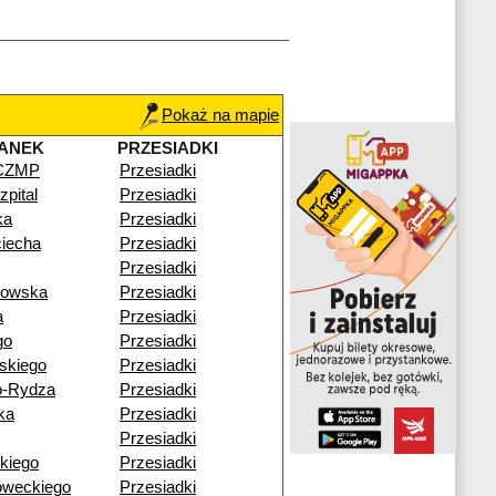
Pokaż na mapie
ANEK
PRZESIADKI
 CZMP
Przesiadki
pital
Przesiadki
ka
Przesiadki
ciecha
Przesiadki
Przesiadki
gowska
Przesiadki
a
Przesiadki
go
Przesiadki
skiego
Przesiadki
o-Rydza
Przesiadki
ka
Przesiadki
Przesiadki
kiego
Przesiadki
oweckiego
Przesiadki