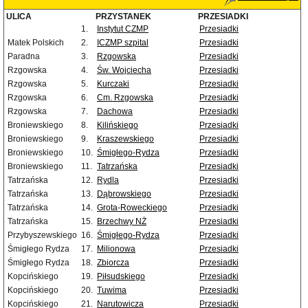
ULICA
PRZYSTANEK
PRZESIADKI
1.
Instytut CZMP
Przesiadki
Matek Polskich
2.
ICZMP szpital
Przesiadki
Paradna
3.
Rzgowska
Przesiadki
Rzgowska
4.
Św. Wojciecha
Przesiadki
Rzgowska
5.
Kurczaki
Przesiadki
Rzgowska
6.
Cm. Rzgowska
Przesiadki
Rzgowska
7.
Dachowa
Przesiadki
Broniewskiego
8.
Kilińskiego
Przesiadki
Broniewskiego
9.
Kraszewskiego
Przesiadki
Broniewskiego
10.
Śmigłego-Rydza
Przesiadki
Broniewskiego
11.
Tatrzańska
Przesiadki
Tatrzańska
12.
Rydla
Przesiadki
Tatrzańska
13.
Dąbrowskiego
Przesiadki
Tatrzańska
14.
Grota-Roweckiego
Przesiadki
Tatrzańska
15.
Brzechwy NŻ
Przesiadki
Przybyszewskiego
16.
Śmigłego-Rydza
Przesiadki
Śmigłego Rydza
17.
Milionowa
Przesiadki
Śmigłego Rydza
18.
Zbiorcza
Przesiadki
Kopcińskiego
19.
Piłsudskiego
Przesiadki
Kopcińskiego
20.
Tuwima
Przesiadki
Kopcińskiego
21.
Narutowicza
Przesiadki