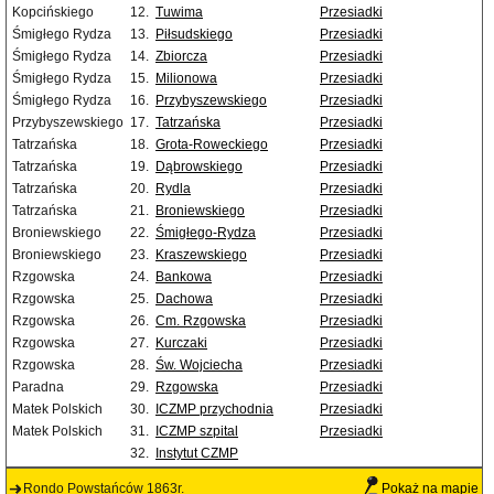
Kopcińskiego
12.
Tuwima
Przesiadki
Śmigłego Rydza
13.
Piłsudskiego
Przesiadki
Śmigłego Rydza
14.
Zbiorcza
Przesiadki
Śmigłego Rydza
15.
Milionowa
Przesiadki
Śmigłego Rydza
16.
Przybyszewskiego
Przesiadki
Przybyszewskiego
17.
Tatrzańska
Przesiadki
Tatrzańska
18.
Grota-Roweckiego
Przesiadki
Tatrzańska
19.
Dąbrowskiego
Przesiadki
Tatrzańska
20.
Rydla
Przesiadki
Tatrzańska
21.
Broniewskiego
Przesiadki
Broniewskiego
22.
Śmigłego-Rydza
Przesiadki
Broniewskiego
23.
Kraszewskiego
Przesiadki
Rzgowska
24.
Bankowa
Przesiadki
Rzgowska
25.
Dachowa
Przesiadki
Rzgowska
26.
Cm. Rzgowska
Przesiadki
Rzgowska
27.
Kurczaki
Przesiadki
Rzgowska
28.
Św. Wojciecha
Przesiadki
Paradna
29.
Rzgowska
Przesiadki
Matek Polskich
30.
ICZMP przychodnia
Przesiadki
Matek Polskich
31.
ICZMP szpital
Przesiadki
32.
Instytut CZMP
Rondo Powstańców 1863r.
Pokaż na mapie