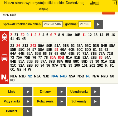
Nasza strona wykorzystuje pliki cookie. Dowiedz się
więcej
x
#
więcej.
Sprawdź rozkład na dzień:
i godzinę:
Z
Z1
Z2
0
1
2
3
4
5
6
7
8
9
10A
10B
11
12
13
14
15
16
41
43
45
Z3
Z6
Z13
Z43
50A
50B
51A
51B
52
53A
53C
53B
54B
55A
55B
55C
56
57
58A
58B
59
60A
60B
60C
60D
61
62
63
64A
64B
65A
65B
66
67
68
69A
69B
70
71A
71B
72A
72B
73
75A
75B
76
77
78
80A
80B
81A
81B
82A
82B
83
84A
84B
85A
85B
86
87A
87B
88A
88B
88C
88D
89
90
91A
91B
91C
92A
92B
93
94
96
97A
97B
99
100
101
201
202
6.
F1
G1
G2
H
W
N1A
N1B
N2
N3A
N3B
N4A
N4B
N5A
N5B
N6
N7A
N7B
N8
N9
Linie
Zmiany
Utrudnienia
Przystanki
Połączenia
Schematy
Pobierz