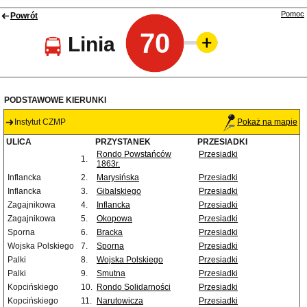
Pomoc
Powrót
70
Linia
PODSTAWOWE KIERUNKI
Instytut CZMP
Pokaż na mapie
ULICA
PRZYSTANEK
PRZESIADKI
Rondo Powstańców
Przesiadki
1.
1863r.
Inflancka
2.
Marysińska
Przesiadki
Inflancka
3.
Gibalskiego
Przesiadki
Zagajnikowa
4.
Inflancka
Przesiadki
Zagajnikowa
5.
Okopowa
Przesiadki
Sporna
6.
Bracka
Przesiadki
Wojska Polskiego
7.
Sporna
Przesiadki
Palki
8.
Wojska Polskiego
Przesiadki
Palki
9.
Smutna
Przesiadki
Kopcińskiego
10.
Rondo Solidarności
Przesiadki
Kopcińskiego
11.
Narutowicza
Przesiadki