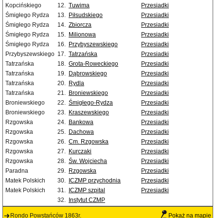
Kopcińskiego
12.
Tuwima
Przesiadki
Śmigłego Rydza
13.
Piłsudskiego
Przesiadki
Śmigłego Rydza
14.
Zbiorcza
Przesiadki
Śmigłego Rydza
15.
Milionowa
Przesiadki
Śmigłego Rydza
16.
Przybyszewskiego
Przesiadki
Przybyszewskiego
17.
Tatrzańska
Przesiadki
Tatrzańska
18.
Grota-Roweckiego
Przesiadki
Tatrzańska
19.
Dąbrowskiego
Przesiadki
Tatrzańska
20.
Rydla
Przesiadki
Tatrzańska
21.
Broniewskiego
Przesiadki
Broniewskiego
22.
Śmigłego-Rydza
Przesiadki
Broniewskiego
23.
Kraszewskiego
Przesiadki
Rzgowska
24.
Bankowa
Przesiadki
Rzgowska
25.
Dachowa
Przesiadki
Rzgowska
26.
Cm. Rzgowska
Przesiadki
Rzgowska
27.
Kurczaki
Przesiadki
Rzgowska
28.
Św. Wojciecha
Przesiadki
Paradna
29.
Rzgowska
Przesiadki
Matek Polskich
30.
ICZMP przychodnia
Przesiadki
Matek Polskich
31.
ICZMP szpital
Przesiadki
32.
Instytut CZMP
Rondo Powstańców 1863r.
Pokaż na mapie