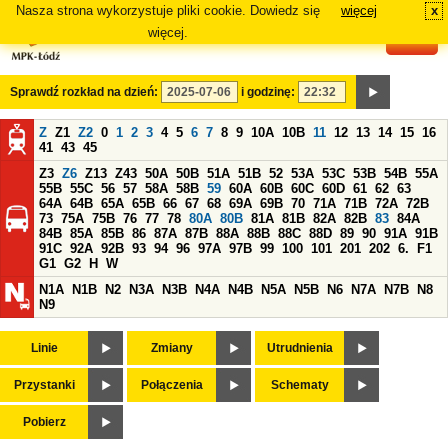
Nasza strona wykorzystuje pliki cookie. Dowiedz się
więcej
x
#
więcej.
Sprawdź rozkład na dzień:
i godzinę:
Z
Z1
Z2
0
1
2
3
4
5
6
7
8
9
10A
10B
11
12
13
14
15
16
41
43
45
Z3
Z6
Z13
Z43
50A
50B
51A
51B
52
53A
53C
53B
54B
55A
55B
55C
56
57
58A
58B
59
60A
60B
60C
60D
61
62
63
64A
64B
65A
65B
66
67
68
69A
69B
70
71A
71B
72A
72B
73
75A
75B
76
77
78
80A
80B
81A
81B
82A
82B
83
84A
84B
85A
85B
86
87A
87B
88A
88B
88C
88D
89
90
91A
91B
91C
92A
92B
93
94
96
97A
97B
99
100
101
201
202
6.
F1
G1
G2
H
W
N1A
N1B
N2
N3A
N3B
N4A
N4B
N5A
N5B
N6
N7A
N7B
N8
N9
Linie
Zmiany
Utrudnienia
Przystanki
Połączenia
Schematy
Pobierz