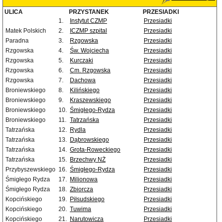
ULICA
PRZYSTANEK
PRZESIADKI
1.
Instytut CZMP
Przesiadki
Matek Polskich
2.
ICZMP szpital
Przesiadki
Paradna
3.
Rzgowska
Przesiadki
Rzgowska
4.
Św. Wojciecha
Przesiadki
Rzgowska
5.
Kurczaki
Przesiadki
Rzgowska
6.
Cm. Rzgowska
Przesiadki
Rzgowska
7.
Dachowa
Przesiadki
Broniewskiego
8.
Kilińskiego
Przesiadki
Broniewskiego
9.
Kraszewskiego
Przesiadki
Broniewskiego
10.
Śmigłego-Rydza
Przesiadki
Broniewskiego
11.
Tatrzańska
Przesiadki
Tatrzańska
12.
Rydla
Przesiadki
Tatrzańska
13.
Dąbrowskiego
Przesiadki
Tatrzańska
14.
Grota-Roweckiego
Przesiadki
Tatrzańska
15.
Brzechwy NŻ
Przesiadki
Przybyszewskiego
16.
Śmigłego-Rydza
Przesiadki
Śmigłego Rydza
17.
Milionowa
Przesiadki
Śmigłego Rydza
18.
Zbiorcza
Przesiadki
Kopcińskiego
19.
Piłsudskiego
Przesiadki
Kopcińskiego
20.
Tuwima
Przesiadki
Kopcińskiego
21.
Narutowicza
Przesiadki