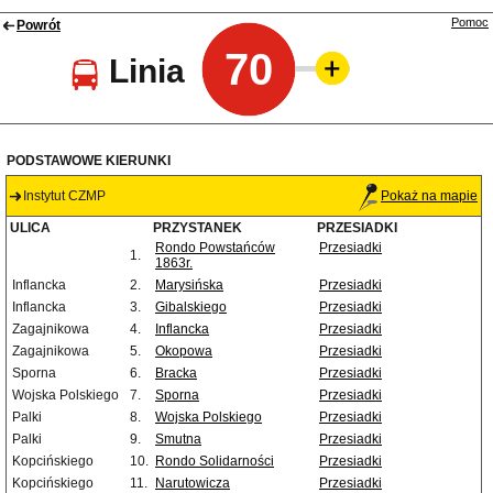
Pomoc
Powrót
70
Linia
PODSTAWOWE KIERUNKI
Instytut CZMP
Pokaż na mapie
ULICA
PRZYSTANEK
PRZESIADKI
Rondo Powstańców
Przesiadki
1.
1863r.
Inflancka
2.
Marysińska
Przesiadki
Inflancka
3.
Gibalskiego
Przesiadki
Zagajnikowa
4.
Inflancka
Przesiadki
Zagajnikowa
5.
Okopowa
Przesiadki
Sporna
6.
Bracka
Przesiadki
Wojska Polskiego
7.
Sporna
Przesiadki
Palki
8.
Wojska Polskiego
Przesiadki
Palki
9.
Smutna
Przesiadki
Kopcińskiego
10.
Rondo Solidarności
Przesiadki
Kopcińskiego
11.
Narutowicza
Przesiadki