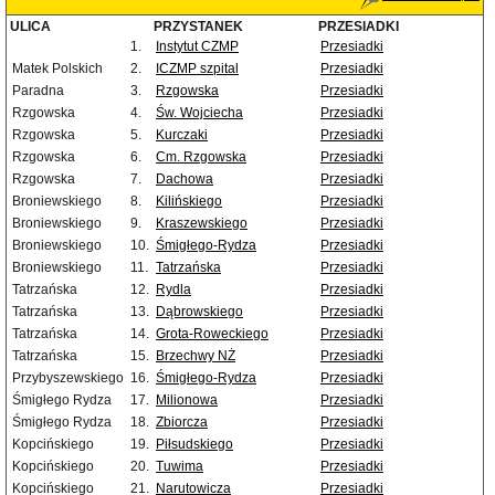
ULICA
PRZYSTANEK
PRZESIADKI
1.
Instytut CZMP
Przesiadki
Matek Polskich
2.
ICZMP szpital
Przesiadki
Paradna
3.
Rzgowska
Przesiadki
Rzgowska
4.
Św. Wojciecha
Przesiadki
Rzgowska
5.
Kurczaki
Przesiadki
Rzgowska
6.
Cm. Rzgowska
Przesiadki
Rzgowska
7.
Dachowa
Przesiadki
Broniewskiego
8.
Kilińskiego
Przesiadki
Broniewskiego
9.
Kraszewskiego
Przesiadki
Broniewskiego
10.
Śmigłego-Rydza
Przesiadki
Broniewskiego
11.
Tatrzańska
Przesiadki
Tatrzańska
12.
Rydla
Przesiadki
Tatrzańska
13.
Dąbrowskiego
Przesiadki
Tatrzańska
14.
Grota-Roweckiego
Przesiadki
Tatrzańska
15.
Brzechwy NŻ
Przesiadki
Przybyszewskiego
16.
Śmigłego-Rydza
Przesiadki
Śmigłego Rydza
17.
Milionowa
Przesiadki
Śmigłego Rydza
18.
Zbiorcza
Przesiadki
Kopcińskiego
19.
Piłsudskiego
Przesiadki
Kopcińskiego
20.
Tuwima
Przesiadki
Kopcińskiego
21.
Narutowicza
Przesiadki