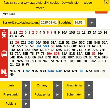
Nasza strona wykorzystuje pliki cookie. Dowiedz się
więcej
x
#
więcej.
Sprawdź rozkład na dzień:
i godzinę:
Z
Z1
Z2
0
1
2
3
4
5
6
7
8
9
10A
10B
11
12
13
14
15
16
41
43
45
Z3
Z6
Z13
Z43
50A
50B
51A
51B
52
53A
53C
53B
54B
55A
55B
55C
56
57
58A
58B
59
60A
60B
60C
60D
61
62
63
64A
64B
65A
65B
66
67
68
69A
69B
70
71A
71B
72A
72B
73
75A
75B
76
77
78
80A
80B
81A
81B
82A
82B
83
84A
84B
85A
85B
86
87A
87B
88A
88B
88C
88D
89
90
91A
91B
91C
92A
92B
93
94
96
97A
97B
99
100
101
201
202
6.
F1
G1
G2
H
W
N1A
N1B
N2
N3A
N3B
N4A
N4B
N5A
N5B
N6
N7A
N7B
N8
N9
Linie
Zmiany
Utrudnienia
Przystanki
Połączenia
Schematy
Pobierz