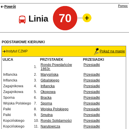
Pomoc
Powrót
70
Linia
PODSTAWOWE KIERUNKI
Instytut CZMP
Pokaż na mapie
ULICA
PRZYSTANEK
PRZESIADKI
Rondo Powstańców
Przesiadki
1.
1863r.
Inflancka
2.
Marysińska
Przesiadki
Inflancka
3.
Gibalskiego
Przesiadki
Zagajnikowa
4.
Inflancka
Przesiadki
Zagajnikowa
5.
Okopowa
Przesiadki
Sporna
6.
Bracka
Przesiadki
Wojska Polskiego
7.
Sporna
Przesiadki
Palki
8.
Wojska Polskiego
Przesiadki
Palki
9.
Smutna
Przesiadki
Kopcińskiego
10.
Rondo Solidarności
Przesiadki
Kopcińskiego
11.
Narutowicza
Przesiadki