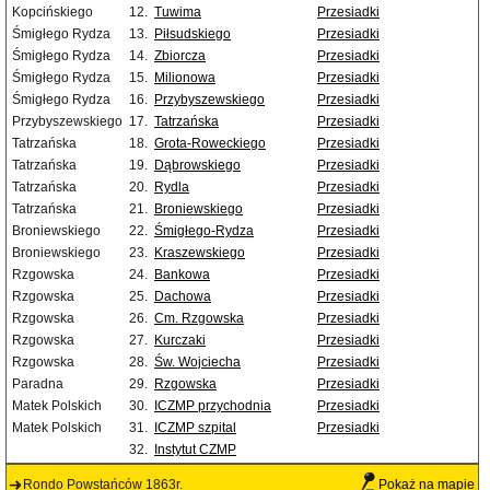
Kopcińskiego
12.
Tuwima
Przesiadki
Śmigłego Rydza
13.
Piłsudskiego
Przesiadki
Śmigłego Rydza
14.
Zbiorcza
Przesiadki
Śmigłego Rydza
15.
Milionowa
Przesiadki
Śmigłego Rydza
16.
Przybyszewskiego
Przesiadki
Przybyszewskiego
17.
Tatrzańska
Przesiadki
Tatrzańska
18.
Grota-Roweckiego
Przesiadki
Tatrzańska
19.
Dąbrowskiego
Przesiadki
Tatrzańska
20.
Rydla
Przesiadki
Tatrzańska
21.
Broniewskiego
Przesiadki
Broniewskiego
22.
Śmigłego-Rydza
Przesiadki
Broniewskiego
23.
Kraszewskiego
Przesiadki
Rzgowska
24.
Bankowa
Przesiadki
Rzgowska
25.
Dachowa
Przesiadki
Rzgowska
26.
Cm. Rzgowska
Przesiadki
Rzgowska
27.
Kurczaki
Przesiadki
Rzgowska
28.
Św. Wojciecha
Przesiadki
Paradna
29.
Rzgowska
Przesiadki
Matek Polskich
30.
ICZMP przychodnia
Przesiadki
Matek Polskich
31.
ICZMP szpital
Przesiadki
32.
Instytut CZMP
Rondo Powstańców 1863r.
Pokaż na mapie