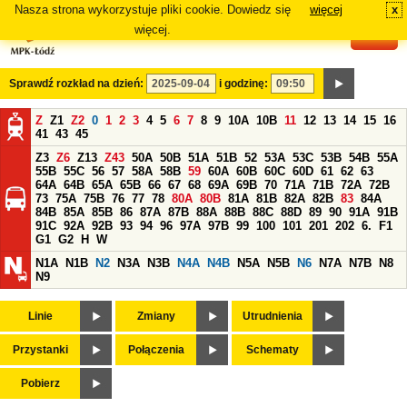
Nasza strona wykorzystuje pliki cookie. Dowiedz się
więcej
x
#
więcej.
Sprawdź rozkład na dzień:
i godzinę:
Z
Z1
Z2
0
1
2
3
4
5
6
7
8
9
10A
10B
11
12
13
14
15
16
41
43
45
Z3
Z6
Z13
Z43
50A
50B
51A
51B
52
53A
53C
53B
54B
55A
55B
55C
56
57
58A
58B
59
60A
60B
60C
60D
61
62
63
64A
64B
65A
65B
66
67
68
69A
69B
70
71A
71B
72A
72B
73
75A
75B
76
77
78
80A
80B
81A
81B
82A
82B
83
84A
84B
85A
85B
86
87A
87B
88A
88B
88C
88D
89
90
91A
91B
91C
92A
92B
93
94
96
97A
97B
99
100
101
201
202
6.
F1
G1
G2
H
W
N1A
N1B
N2
N3A
N3B
N4A
N4B
N5A
N5B
N6
N7A
N7B
N8
N9
Linie
Zmiany
Utrudnienia
Przystanki
Połączenia
Schematy
Pobierz