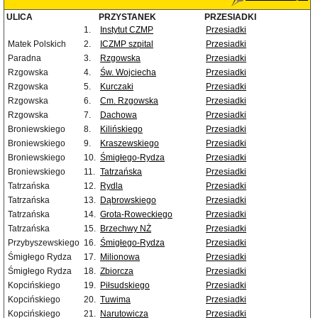
ULICA
PRZYSTANEK
PRZESIADKI
1.
Instytut CZMP
Przesiadki
Matek Polskich
2.
ICZMP szpital
Przesiadki
Paradna
3.
Rzgowska
Przesiadki
Rzgowska
4.
Św. Wojciecha
Przesiadki
Rzgowska
5.
Kurczaki
Przesiadki
Rzgowska
6.
Cm. Rzgowska
Przesiadki
Rzgowska
7.
Dachowa
Przesiadki
Broniewskiego
8.
Kilińskiego
Przesiadki
Broniewskiego
9.
Kraszewskiego
Przesiadki
Broniewskiego
10.
Śmigłego-Rydza
Przesiadki
Broniewskiego
11.
Tatrzańska
Przesiadki
Tatrzańska
12.
Rydla
Przesiadki
Tatrzańska
13.
Dąbrowskiego
Przesiadki
Tatrzańska
14.
Grota-Roweckiego
Przesiadki
Tatrzańska
15.
Brzechwy NŻ
Przesiadki
Przybyszewskiego
16.
Śmigłego-Rydza
Przesiadki
Śmigłego Rydza
17.
Milionowa
Przesiadki
Śmigłego Rydza
18.
Zbiorcza
Przesiadki
Kopcińskiego
19.
Piłsudskiego
Przesiadki
Kopcińskiego
20.
Tuwima
Przesiadki
Kopcińskiego
21.
Narutowicza
Przesiadki