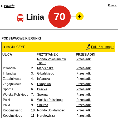
Pomoc
Powrót
70
Linia
PODSTAWOWE KIERUNKI
Instytut CZMP
Pokaż na mapie
ULICA
PRZYSTANEK
PRZESIADKI
Rondo Powstańców
Przesiadki
1.
1863r.
Inflancka
2.
Marysińska
Przesiadki
Inflancka
3.
Gibalskiego
Przesiadki
Zagajnikowa
4.
Inflancka
Przesiadki
Zagajnikowa
5.
Okopowa
Przesiadki
Sporna
6.
Bracka
Przesiadki
Wojska Polskiego
7.
Sporna
Przesiadki
Palki
8.
Wojska Polskiego
Przesiadki
Palki
9.
Smutna
Przesiadki
Kopcińskiego
10.
Rondo Solidarności
Przesiadki
Kopcińskiego
11.
Narutowicza
Przesiadki