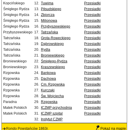
Kopcińskiego
12.
Tuwima
Przesiadki
Śmigłego Rydza
13.
Piłsudskiego
Przesiadki
Śmigłego Rydza
14.
Zbiorcza
Przesiadki
Śmigłego Rydza
15.
Milionowa
Przesiadki
Śmigłego Rydza
16.
Przybyszewskiego
Przesiadki
Przybyszewskiego
17.
Tatrzańska
Przesiadki
Tatrzańska
18.
Grota-Roweckiego
Przesiadki
Tatrzańska
19.
Dąbrowskiego
Przesiadki
Tatrzańska
20.
Rydla
Przesiadki
Tatrzańska
21.
Broniewskiego
Przesiadki
Broniewskiego
22.
Śmigłego-Rydza
Przesiadki
Broniewskiego
23.
Kraszewskiego
Przesiadki
Rzgowska
24.
Bankowa
Przesiadki
Rzgowska
25.
Dachowa
Przesiadki
Rzgowska
26.
Cm. Rzgowska
Przesiadki
Rzgowska
27.
Kurczaki
Przesiadki
Rzgowska
28.
Św. Wojciecha
Przesiadki
Paradna
29.
Rzgowska
Przesiadki
Matek Polskich
30.
ICZMP przychodnia
Przesiadki
Matek Polskich
31.
ICZMP szpital
Przesiadki
32.
Instytut CZMP
Rondo Powstańców 1863r.
Pokaż na mapie