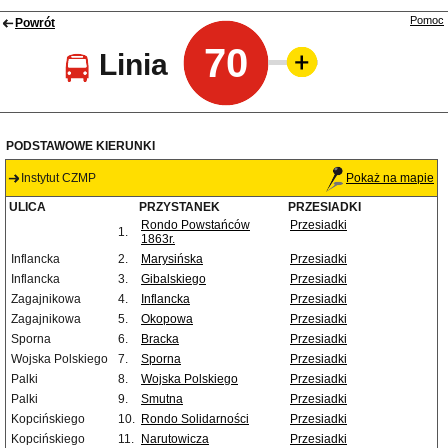
Pomoc
Powrót
70
Linia
PODSTAWOWE KIERUNKI
Instytut CZMP
Pokaż na mapie
ULICA
PRZYSTANEK
PRZESIADKI
Rondo Powstańców
Przesiadki
1.
1863r.
Inflancka
2.
Marysińska
Przesiadki
Inflancka
3.
Gibalskiego
Przesiadki
Zagajnikowa
4.
Inflancka
Przesiadki
Zagajnikowa
5.
Okopowa
Przesiadki
Sporna
6.
Bracka
Przesiadki
Wojska Polskiego
7.
Sporna
Przesiadki
Palki
8.
Wojska Polskiego
Przesiadki
Palki
9.
Smutna
Przesiadki
Kopcińskiego
10.
Rondo Solidarności
Przesiadki
Kopcińskiego
11.
Narutowicza
Przesiadki