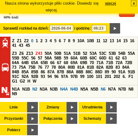
Nasza strona wykorzystuje pliki cookie. Dowiedz się
więcej
x
#
więcej.
Sprawdź rozkład na dzień:
i godzinę:
Z
Z1
Z2
0
1
2
3
4
5
6
7
8
9
10A
10B
11
12
13
14
15
16
41
43
45
Z3
Z6
Z13
Z43
50A
50B
51A
51B
52
53A
53C
53B
54B
55A
55B
55C
56
57
58A
58B
59
60A
60B
60C
60D
61
62
63
64A
64B
65A
65B
66
67
68
69A
69B
70
71A
71B
72A
72B
73
75A
75B
76
77
78
80A
80B
81A
81B
82A
82B
83
84A
84B
85A
85B
86
87A
87B
88A
88B
88C
88D
89
90
91A
91B
91C
92A
92B
93
94
96
97A
97B
99
100
101
201
202
6.
F1
G1
G2
H
W
N1A
N1B
N2
N3A
N3B
N4A
N4B
N5A
N5B
N6
N7A
N7B
N8
N9
Linie
Zmiany
Utrudnienia
Przystanki
Połączenia
Schematy
Pobierz