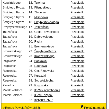
Kopcińskiego
12.
Tuwima
Przesiadki
Śmigłego Rydza
13.
Piłsudskiego
Przesiadki
Śmigłego Rydza
14.
Zbiorcza
Przesiadki
Śmigłego Rydza
15.
Milionowa
Przesiadki
Śmigłego Rydza
16.
Przybyszewskiego
Przesiadki
Przybyszewskiego
17.
Tatrzańska
Przesiadki
Tatrzańska
18.
Grota-Roweckiego
Przesiadki
Tatrzańska
19.
Dąbrowskiego
Przesiadki
Tatrzańska
20.
Rydla
Przesiadki
Tatrzańska
21.
Broniewskiego
Przesiadki
Broniewskiego
22.
Śmigłego-Rydza
Przesiadki
Broniewskiego
23.
Kraszewskiego
Przesiadki
Rzgowska
24.
Bankowa
Przesiadki
Rzgowska
25.
Dachowa
Przesiadki
Rzgowska
26.
Cm. Rzgowska
Przesiadki
Rzgowska
27.
Kurczaki
Przesiadki
Rzgowska
28.
Św. Wojciecha
Przesiadki
Paradna
29.
Rzgowska
Przesiadki
Matek Polskich
30.
ICZMP przychodnia
Przesiadki
Matek Polskich
31.
ICZMP szpital
Przesiadki
32.
Instytut CZMP
Rondo Powstańców 1863r.
Pokaż na mapie