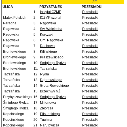
ULICA
PRZYSTANEK
PRZESIADKI
1.
Instytut CZMP
Przesiadki
Matek Polskich
2.
ICZMP szpital
Przesiadki
Paradna
3.
Rzgowska
Przesiadki
Rzgowska
4.
Św. Wojciecha
Przesiadki
Rzgowska
5.
Kurczaki
Przesiadki
Rzgowska
6.
Cm. Rzgowska
Przesiadki
Rzgowska
7.
Dachowa
Przesiadki
Broniewskiego
8.
Kilińskiego
Przesiadki
Broniewskiego
9.
Kraszewskiego
Przesiadki
Broniewskiego
10.
Śmigłego-Rydza
Przesiadki
Broniewskiego
11.
Tatrzańska
Przesiadki
Tatrzańska
12.
Rydla
Przesiadki
Tatrzańska
13.
Dąbrowskiego
Przesiadki
Tatrzańska
14.
Grota-Roweckiego
Przesiadki
Tatrzańska
15.
Brzechwy NŻ
Przesiadki
Przybyszewskiego
16.
Śmigłego-Rydza
Przesiadki
Śmigłego Rydza
17.
Milionowa
Przesiadki
Śmigłego Rydza
18.
Zbiorcza
Przesiadki
Kopcińskiego
19.
Piłsudskiego
Przesiadki
Kopcińskiego
20.
Tuwima
Przesiadki
Kopcińskiego
21.
Narutowicza
Przesiadki