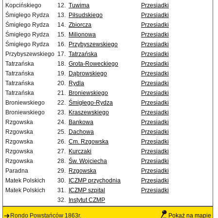
Kopcińskiego
12.
Tuwima
Przesiadki
Śmigłego Rydza
13.
Piłsudskiego
Przesiadki
Śmigłego Rydza
14.
Zbiorcza
Przesiadki
Śmigłego Rydza
15.
Milionowa
Przesiadki
Śmigłego Rydza
16.
Przybyszewskiego
Przesiadki
Przybyszewskiego
17.
Tatrzańska
Przesiadki
Tatrzańska
18.
Grota-Roweckiego
Przesiadki
Tatrzańska
19.
Dąbrowskiego
Przesiadki
Tatrzańska
20.
Rydla
Przesiadki
Tatrzańska
21.
Broniewskiego
Przesiadki
Broniewskiego
22.
Śmigłego-Rydza
Przesiadki
Broniewskiego
23.
Kraszewskiego
Przesiadki
Rzgowska
24.
Bankowa
Przesiadki
Rzgowska
25.
Dachowa
Przesiadki
Rzgowska
26.
Cm. Rzgowska
Przesiadki
Rzgowska
27.
Kurczaki
Przesiadki
Rzgowska
28.
Św. Wojciecha
Przesiadki
Paradna
29.
Rzgowska
Przesiadki
Matek Polskich
30.
ICZMP przychodnia
Przesiadki
Matek Polskich
31.
ICZMP szpital
Przesiadki
32.
Instytut CZMP
Rondo Powstańców 1863r.
Pokaż na mapie