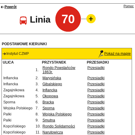
Pomoc
Powrót
70
Linia
PODSTAWOWE KIERUNKI
Instytut CZMP
Pokaż na mapie
ULICA
PRZYSTANEK
PRZESIADKI
Rondo Powstańców
Przesiadki
1.
1863r.
Inflancka
2.
Marysińska
Przesiadki
Inflancka
3.
Gibalskiego
Przesiadki
Zagajnikowa
4.
Inflancka
Przesiadki
Zagajnikowa
5.
Okopowa
Przesiadki
Sporna
6.
Bracka
Przesiadki
Wojska Polskiego
7.
Sporna
Przesiadki
Palki
8.
Wojska Polskiego
Przesiadki
Palki
9.
Smutna
Przesiadki
Kopcińskiego
10.
Rondo Solidarności
Przesiadki
Kopcińskiego
11.
Narutowicza
Przesiadki