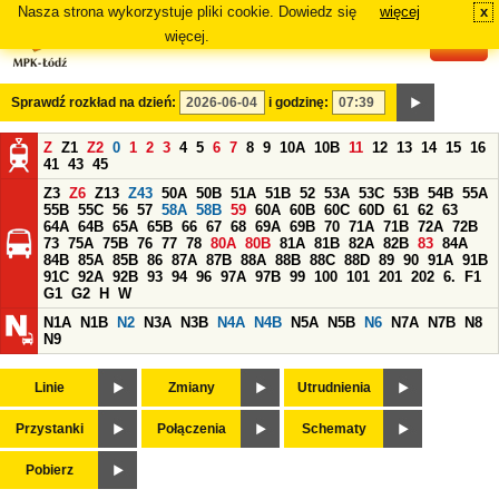
Nasza strona wykorzystuje pliki cookie. Dowiedz się
więcej
x
#
więcej.
Sprawdź rozkład na dzień:
i godzinę:
Z
Z1
Z2
0
1
2
3
4
5
6
7
8
9
10A
10B
11
12
13
14
15
16
41
43
45
Z3
Z6
Z13
Z43
50A
50B
51A
51B
52
53A
53C
53B
54B
55A
55B
55C
56
57
58A
58B
59
60A
60B
60C
60D
61
62
63
64A
64B
65A
65B
66
67
68
69A
69B
70
71A
71B
72A
72B
73
75A
75B
76
77
78
80A
80B
81A
81B
82A
82B
83
84A
84B
85A
85B
86
87A
87B
88A
88B
88C
88D
89
90
91A
91B
91C
92A
92B
93
94
96
97A
97B
99
100
101
201
202
6.
F1
G1
G2
H
W
N1A
N1B
N2
N3A
N3B
N4A
N4B
N5A
N5B
N6
N7A
N7B
N8
N9
Linie
Zmiany
Utrudnienia
Przystanki
Połączenia
Schematy
Pobierz