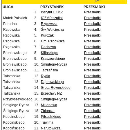
ULICA
PRZYSTANEK
PRZESIADKI
1.
Instytut CZMP
Przesiadki
Matek Polskich
2.
ICZMP szpital
Przesiadki
Paradna
3.
Rzgowska
Przesiadki
Rzgowska
4.
Św. Wojciecha
Przesiadki
Rzgowska
5.
Kurczaki
Przesiadki
Rzgowska
6.
Cm. Rzgowska
Przesiadki
Rzgowska
7.
Dachowa
Przesiadki
Broniewskiego
8.
Kilińskiego
Przesiadki
Broniewskiego
9.
Kraszewskiego
Przesiadki
Broniewskiego
10.
Śmigłego-Rydza
Przesiadki
Broniewskiego
11.
Tatrzańska
Przesiadki
Tatrzańska
12.
Rydla
Przesiadki
Tatrzańska
13.
Dąbrowskiego
Przesiadki
Tatrzańska
14.
Grota-Roweckiego
Przesiadki
Tatrzańska
15.
Brzechwy NŻ
Przesiadki
Przybyszewskiego
16.
Śmigłego-Rydza
Przesiadki
Śmigłego Rydza
17.
Milionowa
Przesiadki
Śmigłego Rydza
18.
Zbiorcza
Przesiadki
Kopcińskiego
19.
Piłsudskiego
Przesiadki
Kopcińskiego
20.
Tuwima
Przesiadki
Kopcińskiego
21.
Narutowicza
Przesiadki