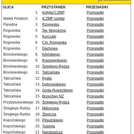
ULICA
PRZYSTANEK
PRZESIADKI
1.
Instytut CZMP
Przesiadki
Matek Polskich
2.
ICZMP szpital
Przesiadki
Paradna
3.
Rzgowska
Przesiadki
Rzgowska
4.
Św. Wojciecha
Przesiadki
Rzgowska
5.
Kurczaki
Przesiadki
Rzgowska
6.
Cm. Rzgowska
Przesiadki
Rzgowska
7.
Dachowa
Przesiadki
Broniewskiego
8.
Kilińskiego
Przesiadki
Broniewskiego
9.
Kraszewskiego
Przesiadki
Broniewskiego
10.
Śmigłego-Rydza
Przesiadki
Broniewskiego
11.
Tatrzańska
Przesiadki
Tatrzańska
12.
Rydla
Przesiadki
Tatrzańska
13.
Dąbrowskiego
Przesiadki
Tatrzańska
14.
Grota-Roweckiego
Przesiadki
Tatrzańska
15.
Brzechwy NŻ
Przesiadki
Przybyszewskiego
16.
Śmigłego-Rydza
Przesiadki
Śmigłego Rydza
17.
Milionowa
Przesiadki
Śmigłego Rydza
18.
Zbiorcza
Przesiadki
Kopcińskiego
19.
Piłsudskiego
Przesiadki
Kopcińskiego
20.
Tuwima
Przesiadki
Kopcińskiego
21.
Narutowicza
Przesiadki