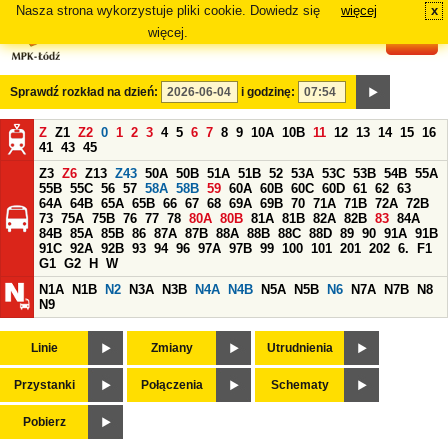
Nasza strona wykorzystuje pliki cookie. Dowiedz się
więcej
x
#
więcej.
Sprawdź rozkład na dzień:
i godzinę:
Z
Z1
Z2
0
1
2
3
4
5
6
7
8
9
10A
10B
11
12
13
14
15
16
41
43
45
Z3
Z6
Z13
Z43
50A
50B
51A
51B
52
53A
53C
53B
54B
55A
55B
55C
56
57
58A
58B
59
60A
60B
60C
60D
61
62
63
64A
64B
65A
65B
66
67
68
69A
69B
70
71A
71B
72A
72B
73
75A
75B
76
77
78
80A
80B
81A
81B
82A
82B
83
84A
84B
85A
85B
86
87A
87B
88A
88B
88C
88D
89
90
91A
91B
91C
92A
92B
93
94
96
97A
97B
99
100
101
201
202
6.
F1
G1
G2
H
W
N1A
N1B
N2
N3A
N3B
N4A
N4B
N5A
N5B
N6
N7A
N7B
N8
N9
Linie
Zmiany
Utrudnienia
Przystanki
Połączenia
Schematy
Pobierz