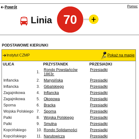
Pomoc
Powrót
70
Linia
PODSTAWOWE KIERUNKI
Instytut CZMP
Pokaż na mapie
ULICA
PRZYSTANEK
PRZESIADKI
Rondo Powstańców
Przesiadki
1.
1863r.
Inflancka
2.
Marysińska
Przesiadki
Inflancka
3.
Gibalskiego
Przesiadki
Zagajnikowa
4.
Inflancka
Przesiadki
Zagajnikowa
5.
Okopowa
Przesiadki
Sporna
6.
Bracka
Przesiadki
Wojska Polskiego
7.
Sporna
Przesiadki
Palki
8.
Wojska Polskiego
Przesiadki
Palki
9.
Smutna
Przesiadki
Kopcińskiego
10.
Rondo Solidarności
Przesiadki
Kopcińskiego
11.
Narutowicza
Przesiadki