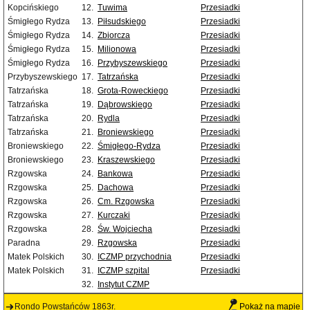
Kopcińskiego
12.
Tuwima
Przesiadki
Śmigłego Rydza
13.
Piłsudskiego
Przesiadki
Śmigłego Rydza
14.
Zbiorcza
Przesiadki
Śmigłego Rydza
15.
Milionowa
Przesiadki
Śmigłego Rydza
16.
Przybyszewskiego
Przesiadki
Przybyszewskiego
17.
Tatrzańska
Przesiadki
Tatrzańska
18.
Grota-Roweckiego
Przesiadki
Tatrzańska
19.
Dąbrowskiego
Przesiadki
Tatrzańska
20.
Rydla
Przesiadki
Tatrzańska
21.
Broniewskiego
Przesiadki
Broniewskiego
22.
Śmigłego-Rydza
Przesiadki
Broniewskiego
23.
Kraszewskiego
Przesiadki
Rzgowska
24.
Bankowa
Przesiadki
Rzgowska
25.
Dachowa
Przesiadki
Rzgowska
26.
Cm. Rzgowska
Przesiadki
Rzgowska
27.
Kurczaki
Przesiadki
Rzgowska
28.
Św. Wojciecha
Przesiadki
Paradna
29.
Rzgowska
Przesiadki
Matek Polskich
30.
ICZMP przychodnia
Przesiadki
Matek Polskich
31.
ICZMP szpital
Przesiadki
32.
Instytut CZMP
Rondo Powstańców 1863r.
Pokaż na mapie