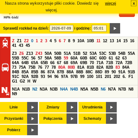
Nasza strona wykorzystuje pliki cookie. Dowiedz się
więcej
x
#
więcej.
Sprawdź rozkład na dzień:
i godzinę:
Z
Z1
Z2
0
1
2
3
4
5
6
7
8
9
10A
10B
11
12
13
14
15
16
41
43
45
Z3
Z6
Z13
Z43
50A
50B
51A
51B
52
53A
53C
53B
54B
55A
55B
55C
56
57
58A
58B
59
60A
60B
60C
60D
61
62
63
64A
64B
65A
65B
66
67
68
69A
69B
70
71A
71B
72A
72B
73
75A
75B
76
77
78
80A
80B
81A
81B
82A
82B
83
84A
84B
85A
85B
86
87A
87B
88A
88B
88C
88D
89
90
91A
91B
91C
92A
92B
93
94
96
97A
97B
99
100
101
201
202
6.
F1
G1
G2
H
W
N1A
N1B
N2
N3A
N3B
N4A
N4B
N5A
N5B
N6
N7A
N7B
N8
N9
Linie
Zmiany
Utrudnienia
Przystanki
Połączenia
Schematy
Pobierz