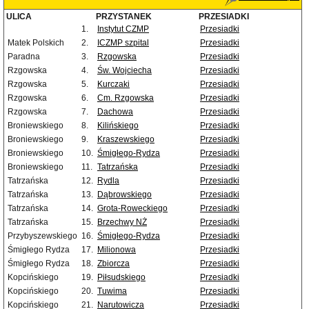
ULICA
PRZYSTANEK
PRZESIADKI
1.
Instytut CZMP
Przesiadki
Matek Polskich
2.
ICZMP szpital
Przesiadki
Paradna
3.
Rzgowska
Przesiadki
Rzgowska
4.
Św. Wojciecha
Przesiadki
Rzgowska
5.
Kurczaki
Przesiadki
Rzgowska
6.
Cm. Rzgowska
Przesiadki
Rzgowska
7.
Dachowa
Przesiadki
Broniewskiego
8.
Kilińskiego
Przesiadki
Broniewskiego
9.
Kraszewskiego
Przesiadki
Broniewskiego
10.
Śmigłego-Rydza
Przesiadki
Broniewskiego
11.
Tatrzańska
Przesiadki
Tatrzańska
12.
Rydla
Przesiadki
Tatrzańska
13.
Dąbrowskiego
Przesiadki
Tatrzańska
14.
Grota-Roweckiego
Przesiadki
Tatrzańska
15.
Brzechwy NŻ
Przesiadki
Przybyszewskiego
16.
Śmigłego-Rydza
Przesiadki
Śmigłego Rydza
17.
Milionowa
Przesiadki
Śmigłego Rydza
18.
Zbiorcza
Przesiadki
Kopcińskiego
19.
Piłsudskiego
Przesiadki
Kopcińskiego
20.
Tuwima
Przesiadki
Kopcińskiego
21.
Narutowicza
Przesiadki