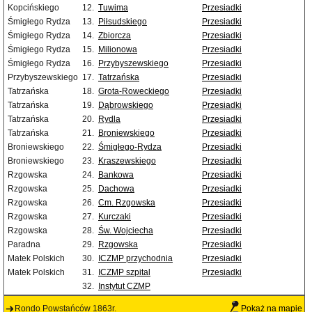
Kopcińskiego
12.
Tuwima
Przesiadki
Śmigłego Rydza
13.
Piłsudskiego
Przesiadki
Śmigłego Rydza
14.
Zbiorcza
Przesiadki
Śmigłego Rydza
15.
Milionowa
Przesiadki
Śmigłego Rydza
16.
Przybyszewskiego
Przesiadki
Przybyszewskiego
17.
Tatrzańska
Przesiadki
Tatrzańska
18.
Grota-Roweckiego
Przesiadki
Tatrzańska
19.
Dąbrowskiego
Przesiadki
Tatrzańska
20.
Rydla
Przesiadki
Tatrzańska
21.
Broniewskiego
Przesiadki
Broniewskiego
22.
Śmigłego-Rydza
Przesiadki
Broniewskiego
23.
Kraszewskiego
Przesiadki
Rzgowska
24.
Bankowa
Przesiadki
Rzgowska
25.
Dachowa
Przesiadki
Rzgowska
26.
Cm. Rzgowska
Przesiadki
Rzgowska
27.
Kurczaki
Przesiadki
Rzgowska
28.
Św. Wojciecha
Przesiadki
Paradna
29.
Rzgowska
Przesiadki
Matek Polskich
30.
ICZMP przychodnia
Przesiadki
Matek Polskich
31.
ICZMP szpital
Przesiadki
32.
Instytut CZMP
Rondo Powstańców 1863r.
Pokaż na mapie