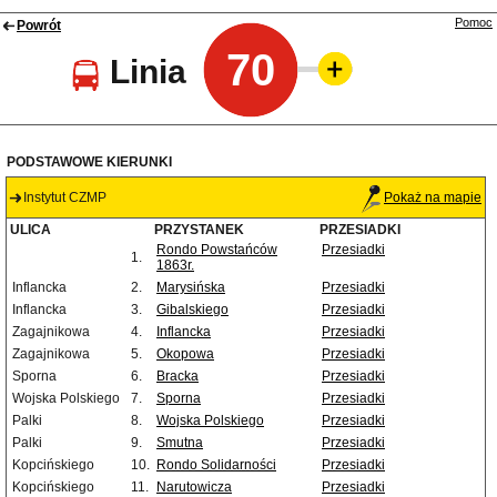
Pomoc
Powrót
70
Linia
PODSTAWOWE KIERUNKI
Instytut CZMP
Pokaż na mapie
ULICA
PRZYSTANEK
PRZESIADKI
Rondo Powstańców
Przesiadki
1.
1863r.
Inflancka
2.
Marysińska
Przesiadki
Inflancka
3.
Gibalskiego
Przesiadki
Zagajnikowa
4.
Inflancka
Przesiadki
Zagajnikowa
5.
Okopowa
Przesiadki
Sporna
6.
Bracka
Przesiadki
Wojska Polskiego
7.
Sporna
Przesiadki
Palki
8.
Wojska Polskiego
Przesiadki
Palki
9.
Smutna
Przesiadki
Kopcińskiego
10.
Rondo Solidarności
Przesiadki
Kopcińskiego
11.
Narutowicza
Przesiadki