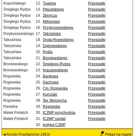
Kopcińskiego
12.
Tuwima
Przesiadki
Śmigłego Rydza
13.
Piłsudskiego
Przesiadki
Śmigłego Rydza
14.
Zbiorcza
Przesiadki
Śmigłego Rydza
15.
Milionowa
Przesiadki
Śmigłego Rydza
16.
Przybyszewskiego
Przesiadki
Przybyszewskiego
17.
Tatrzańska
Przesiadki
Tatrzańska
18.
Grota-Roweckiego
Przesiadki
Tatrzańska
19.
Dąbrowskiego
Przesiadki
Tatrzańska
20.
Rydla
Przesiadki
Tatrzańska
21.
Broniewskiego
Przesiadki
Broniewskiego
22.
Śmigłego-Rydza
Przesiadki
Broniewskiego
23.
Kraszewskiego
Przesiadki
Rzgowska
24.
Bankowa
Przesiadki
Rzgowska
25.
Dachowa
Przesiadki
Rzgowska
26.
Cm. Rzgowska
Przesiadki
Rzgowska
27.
Kurczaki
Przesiadki
Rzgowska
28.
Św. Wojciecha
Przesiadki
Paradna
29.
Rzgowska
Przesiadki
Matek Polskich
30.
ICZMP przychodnia
Przesiadki
Matek Polskich
31.
ICZMP szpital
Przesiadki
32.
Instytut CZMP
Rondo Powstańców 1863r.
Pokaż na mapie