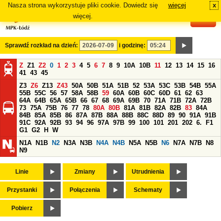
Nasza strona wykorzystuje pliki cookie. Dowiedz się
więcej
x
#
więcej.
Sprawdź rozkład na dzień:
i godzinę:
Z
Z1
Z2
0
1
2
3
4
5
6
7
8
9
10A
10B
11
12
13
14
15
16
41
43
45
Z3
Z6
Z13
Z43
50A
50B
51A
51B
52
53A
53C
53B
54B
55A
55B
55C
56
57
58A
58B
59
60A
60B
60C
60D
61
62
63
64A
64B
65A
65B
66
67
68
69A
69B
70
71A
71B
72A
72B
73
75A
75B
76
77
78
80A
80B
81A
81B
82A
82B
83
84A
84B
85A
85B
86
87A
87B
88A
88B
88C
88D
89
90
91A
91B
91C
92A
92B
93
94
96
97A
97B
99
100
101
201
202
6.
F1
G1
G2
H
W
N1A
N1B
N2
N3A
N3B
N4A
N4B
N5A
N5B
N6
N7A
N7B
N8
N9
Linie
Zmiany
Utrudnienia
Przystanki
Połączenia
Schematy
Pobierz