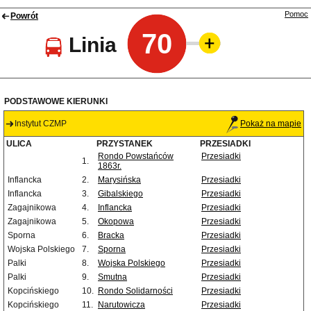
Pomoc
Powrót
70
Linia
PODSTAWOWE KIERUNKI
Instytut CZMP
Pokaż na mapie
ULICA
PRZYSTANEK
PRZESIADKI
Rondo Powstańców
Przesiadki
1.
1863r.
Inflancka
2.
Marysińska
Przesiadki
Inflancka
3.
Gibalskiego
Przesiadki
Zagajnikowa
4.
Inflancka
Przesiadki
Zagajnikowa
5.
Okopowa
Przesiadki
Sporna
6.
Bracka
Przesiadki
Wojska Polskiego
7.
Sporna
Przesiadki
Palki
8.
Wojska Polskiego
Przesiadki
Palki
9.
Smutna
Przesiadki
Kopcińskiego
10.
Rondo Solidarności
Przesiadki
Kopcińskiego
11.
Narutowicza
Przesiadki