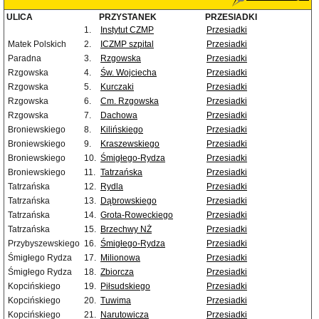
ULICA
PRZYSTANEK
PRZESIADKI
1.
Instytut CZMP
Przesiadki
Matek Polskich
2.
ICZMP szpital
Przesiadki
Paradna
3.
Rzgowska
Przesiadki
Rzgowska
4.
Św. Wojciecha
Przesiadki
Rzgowska
5.
Kurczaki
Przesiadki
Rzgowska
6.
Cm. Rzgowska
Przesiadki
Rzgowska
7.
Dachowa
Przesiadki
Broniewskiego
8.
Kilińskiego
Przesiadki
Broniewskiego
9.
Kraszewskiego
Przesiadki
Broniewskiego
10.
Śmigłego-Rydza
Przesiadki
Broniewskiego
11.
Tatrzańska
Przesiadki
Tatrzańska
12.
Rydla
Przesiadki
Tatrzańska
13.
Dąbrowskiego
Przesiadki
Tatrzańska
14.
Grota-Roweckiego
Przesiadki
Tatrzańska
15.
Brzechwy NŻ
Przesiadki
Przybyszewskiego
16.
Śmigłego-Rydza
Przesiadki
Śmigłego Rydza
17.
Milionowa
Przesiadki
Śmigłego Rydza
18.
Zbiorcza
Przesiadki
Kopcińskiego
19.
Piłsudskiego
Przesiadki
Kopcińskiego
20.
Tuwima
Przesiadki
Kopcińskiego
21.
Narutowicza
Przesiadki