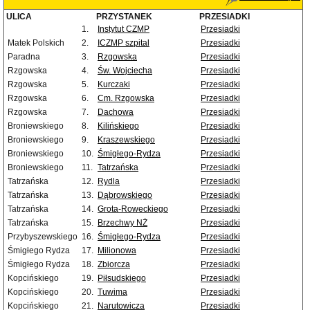
ULICA
PRZYSTANEK
PRZESIADKI
1.
Instytut CZMP
Przesiadki
Matek Polskich
2.
ICZMP szpital
Przesiadki
Paradna
3.
Rzgowska
Przesiadki
Rzgowska
4.
Św. Wojciecha
Przesiadki
Rzgowska
5.
Kurczaki
Przesiadki
Rzgowska
6.
Cm. Rzgowska
Przesiadki
Rzgowska
7.
Dachowa
Przesiadki
Broniewskiego
8.
Kilińskiego
Przesiadki
Broniewskiego
9.
Kraszewskiego
Przesiadki
Broniewskiego
10.
Śmigłego-Rydza
Przesiadki
Broniewskiego
11.
Tatrzańska
Przesiadki
Tatrzańska
12.
Rydla
Przesiadki
Tatrzańska
13.
Dąbrowskiego
Przesiadki
Tatrzańska
14.
Grota-Roweckiego
Przesiadki
Tatrzańska
15.
Brzechwy NŻ
Przesiadki
Przybyszewskiego
16.
Śmigłego-Rydza
Przesiadki
Śmigłego Rydza
17.
Milionowa
Przesiadki
Śmigłego Rydza
18.
Zbiorcza
Przesiadki
Kopcińskiego
19.
Piłsudskiego
Przesiadki
Kopcińskiego
20.
Tuwima
Przesiadki
Kopcińskiego
21.
Narutowicza
Przesiadki