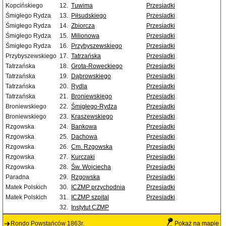
Kopcińskiego
12.
Tuwima
Przesiadki
Śmigłego Rydza
13.
Piłsudskiego
Przesiadki
Śmigłego Rydza
14.
Zbiorcza
Przesiadki
Śmigłego Rydza
15.
Milionowa
Przesiadki
Śmigłego Rydza
16.
Przybyszewskiego
Przesiadki
Przybyszewskiego
17.
Tatrzańska
Przesiadki
Tatrzańska
18.
Grota-Roweckiego
Przesiadki
Tatrzańska
19.
Dąbrowskiego
Przesiadki
Tatrzańska
20.
Rydla
Przesiadki
Tatrzańska
21.
Broniewskiego
Przesiadki
Broniewskiego
22.
Śmigłego-Rydza
Przesiadki
Broniewskiego
23.
Kraszewskiego
Przesiadki
Rzgowska
24.
Bankowa
Przesiadki
Rzgowska
25.
Dachowa
Przesiadki
Rzgowska
26.
Cm. Rzgowska
Przesiadki
Rzgowska
27.
Kurczaki
Przesiadki
Rzgowska
28.
Św. Wojciecha
Przesiadki
Paradna
29.
Rzgowska
Przesiadki
Matek Polskich
30.
ICZMP przychodnia
Przesiadki
Matek Polskich
31.
ICZMP szpital
Przesiadki
32.
Instytut CZMP
Rondo Powstańców 1863r.
Pokaż na mapie