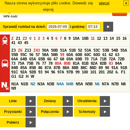
Nasza strona wykorzystuje pliki cookie. Dowiedz się
więcej
x
#
więcej.
Sprawdź rozkład na dzień:
i godzinę:
Z
Z1
Z2
0
1
2
3
4
5
6
7
8
9
10A
10B
11
12
13
14
15
16
41
43
45
Z3
Z6
Z13
Z43
50A
50B
51A
51B
52
53A
53C
53B
54B
55A
55B
55C
56
57
58A
58B
59
60A
60B
60C
60D
61
62
63
64A
64B
65A
65B
66
67
68
69A
69B
70
71A
71B
72A
72B
73
75A
75B
76
77
78
80A
80B
81A
81B
82A
82B
83
84A
84B
85A
85B
86
87A
87B
88A
88B
88C
88D
89
90
91A
91B
91C
92A
92B
93
94
96
97A
97B
99
100
101
201
202
6.
F1
G1
G2
H
W
N1A
N1B
N2
N3A
N3B
N4A
N4B
N5A
N5B
N6
N7A
N7B
N8
N9
Linie
Zmiany
Utrudnienia
Przystanki
Połączenia
Schematy
Pobierz