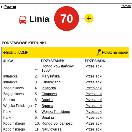
Pomoc
Powrót
70
Linia
PODSTAWOWE KIERUNKI
Instytut CZMP
Pokaż na mapie
ULICA
PRZYSTANEK
PRZESIADKI
Rondo Powstańców
Przesiadki
1.
1863r.
Inflancka
2.
Marysińska
Przesiadki
Inflancka
3.
Gibalskiego
Przesiadki
Zagajnikowa
4.
Inflancka
Przesiadki
Zagajnikowa
5.
Okopowa
Przesiadki
Sporna
6.
Bracka
Przesiadki
Wojska Polskiego
7.
Sporna
Przesiadki
Palki
8.
Wojska Polskiego
Przesiadki
Palki
9.
Smutna
Przesiadki
Kopcińskiego
10.
Rondo Solidarności
Przesiadki
Kopcińskiego
11.
Narutowicza
Przesiadki