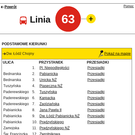
Pomoc
Powrót
63
Linia
PODSTAWOWE KIERUNKI
Dw. Łódź Chojny
Pokaż na mapie
ULICA
PRZYSTANEK
PRZESIADKI
1.
Pl. Niepodległości
Przesiadki
Bednarska
2.
Pabianicka
Przesiadki
Bednarska
3.
Unicka NŻ
Przesiadki
Tuszyńska
4.
Piaseczna NŻ
Paderewskiego
5.
Tuszyńska
Przesiadki
Paderewskiego
6.
Karpacka
Przesiadki
Paderewskiego
7.
Zaolziańska
Przesiadki
Pabianicka
8.
Jana Pawła II
Przesiadki
Pabianicka
9.
Dw. Łódź Pabianicka NŻ
Przesiadki
Pabianicka
10.
Prądzyńskiego
Przesiadki
Zamojska
11.
Prądzyńskiego NŻ
Św. Franciszka
12.
Zwrotnikowa