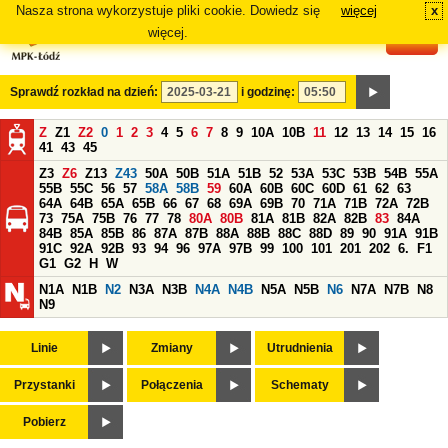
Nasza strona wykorzystuje pliki cookie. Dowiedz się
więcej
x
#
więcej.
Sprawdź rozkład na dzień:
i godzinę:
Z
Z1
Z2
0
1
2
3
4
5
6
7
8
9
10A
10B
11
12
13
14
15
16
41
43
45
Z3
Z6
Z13
Z43
50A
50B
51A
51B
52
53A
53C
53B
54B
55A
55B
55C
56
57
58A
58B
59
60A
60B
60C
60D
61
62
63
64A
64B
65A
65B
66
67
68
69A
69B
70
71A
71B
72A
72B
73
75A
75B
76
77
78
80A
80B
81A
81B
82A
82B
83
84A
84B
85A
85B
86
87A
87B
88A
88B
88C
88D
89
90
91A
91B
91C
92A
92B
93
94
96
97A
97B
99
100
101
201
202
6.
F1
G1
G2
H
W
N1A
N1B
N2
N3A
N3B
N4A
N4B
N5A
N5B
N6
N7A
N7B
N8
N9
Linie
Zmiany
Utrudnienia
Przystanki
Połączenia
Schematy
Pobierz