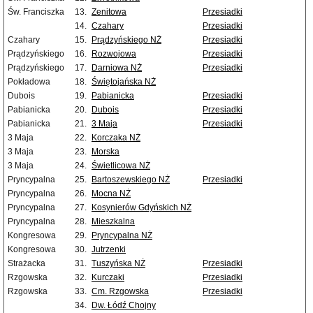
Św. Franciszka
13.
Zenitowa
Przesiadki
14.
Czahary
Przesiadki
Czahary
15.
Prądzyńskiego NŻ
Przesiadki
Prądzyńskiego
16.
Rozwojowa
Przesiadki
Prądzyńskiego
17.
Darniowa NŻ
Przesiadki
Pokładowa
18.
Świętojańska NŻ
Dubois
19.
Pabianicka
Przesiadki
Pabianicka
20.
Dubois
Przesiadki
Pabianicka
21.
3 Maja
Przesiadki
3 Maja
22.
Korczaka NŻ
3 Maja
23.
Morska
3 Maja
24.
Świetlicowa NŻ
Pryncypalna
25.
Bartoszewskiego NŻ
Przesiadki
Pryncypalna
26.
Mocna NŻ
Pryncypalna
27.
Kosynierów Gdyńskich NŻ
Pryncypalna
28.
Mieszkalna
Kongresowa
29.
Pryncypalna NŻ
Kongresowa
30.
Jutrzenki
Strażacka
31.
Tuszyńska NŻ
Przesiadki
Rzgowska
32.
Kurczaki
Przesiadki
Rzgowska
33.
Cm. Rzgowska
Przesiadki
34.
Dw. Łódź Chojny