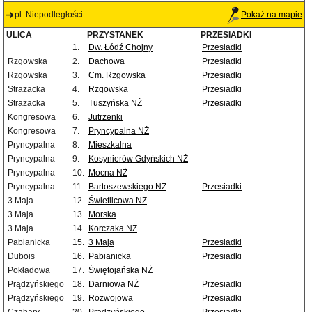
pl. Niepodległości
Pokaż na mapie
ULICA
PRZYSTANEK
PRZESIADKI
1.
Dw. Łódź Chojny
Przesiadki
Rzgowska
2.
Dachowa
Przesiadki
Rzgowska
3.
Cm. Rzgowska
Przesiadki
Strażacka
4.
Rzgowska
Przesiadki
Strażacka
5.
Tuszyńska NŻ
Przesiadki
Kongresowa
6.
Jutrzenki
Kongresowa
7.
Pryncypalna NŻ
Pryncypalna
8.
Mieszkalna
Pryncypalna
9.
Kosynierów Gdyńskich NŻ
Pryncypalna
10.
Mocna NŻ
Pryncypalna
11.
Bartoszewskiego NŻ
Przesiadki
3 Maja
12.
Świetlicowa NŻ
3 Maja
13.
Morska
3 Maja
14.
Korczaka NŻ
Pabianicka
15.
3 Maja
Przesiadki
Dubois
16.
Pabianicka
Przesiadki
Pokładowa
17.
Świętojańska NŻ
Prądzyńskiego
18.
Darniowa NŻ
Przesiadki
Prądzyńskiego
19.
Rozwojowa
Przesiadki