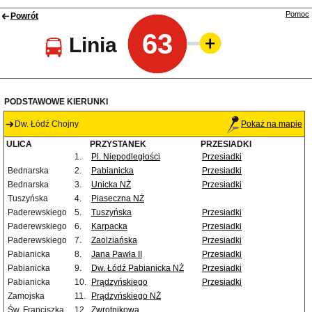
Pomoc
Powrót
63
Linia
PODSTAWOWE KIERUNKI
Dw. Łódź Chojny
Pokaż na mapie
ULICA
PRZYSTANEK
PRZESIADKI
1.
Pl. Niepodległości
Przesiadki
Bednarska
2.
Pabianicka
Przesiadki
Bednarska
3.
Unicka NŻ
Przesiadki
Tuszyńska
4.
Piaseczna NŻ
Paderewskiego
5.
Tuszyńska
Przesiadki
Paderewskiego
6.
Karpacka
Przesiadki
Paderewskiego
7.
Zaolziańska
Przesiadki
Pabianicka
8.
Jana Pawła II
Przesiadki
Pabianicka
9.
Dw. Łódź Pabianicka NŻ
Przesiadki
Pabianicka
10.
Prądzyńskiego
Przesiadki
Zamojska
11.
Prądzyńskiego NŻ
Św. Franciszka
12.
Zwrotnikowa