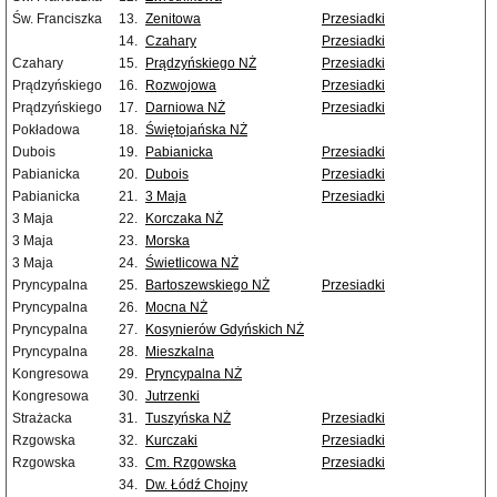
Św. Franciszka
13.
Zenitowa
Przesiadki
14.
Czahary
Przesiadki
Czahary
15.
Prądzyńskiego NŻ
Przesiadki
Prądzyńskiego
16.
Rozwojowa
Przesiadki
Prądzyńskiego
17.
Darniowa NŻ
Przesiadki
Pokładowa
18.
Świętojańska NŻ
Dubois
19.
Pabianicka
Przesiadki
Pabianicka
20.
Dubois
Przesiadki
Pabianicka
21.
3 Maja
Przesiadki
3 Maja
22.
Korczaka NŻ
3 Maja
23.
Morska
3 Maja
24.
Świetlicowa NŻ
Pryncypalna
25.
Bartoszewskiego NŻ
Przesiadki
Pryncypalna
26.
Mocna NŻ
Pryncypalna
27.
Kosynierów Gdyńskich NŻ
Pryncypalna
28.
Mieszkalna
Kongresowa
29.
Pryncypalna NŻ
Kongresowa
30.
Jutrzenki
Strażacka
31.
Tuszyńska NŻ
Przesiadki
Rzgowska
32.
Kurczaki
Przesiadki
Rzgowska
33.
Cm. Rzgowska
Przesiadki
34.
Dw. Łódź Chojny