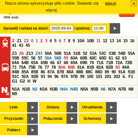
Nasza strona wykorzystuje pliki cookie. Dowiedz się
więcej
x
#
więcej.
Sprawdź rozkład na dzień:
i godzinę:
Z
Z1
Z2
0
1
2
3
4
5
6
7
8
9
10A
10B
11
12
13
14
15
16
41
43
45
Z3
Z6
Z13
Z43
50A
50B
51A
51B
52
53A
53C
53B
54B
55A
55B
55C
56
57
58A
58B
59
60A
60B
60C
60D
61
62
63
64A
64B
65A
65B
66
67
68
69A
69B
70
71A
71B
72A
72B
73
75A
75B
76
77
78
80A
80B
81A
81B
82A
82B
83
84A
84B
85A
85B
86
87A
87B
88A
88B
88C
88D
89
90
91A
91B
91C
92A
92B
93
94
96
97A
97B
99
100
101
201
202
6.
F1
G1
G2
H
W
N1A
N1B
N2
N3A
N3B
N4A
N4B
N5A
N5B
N6
N7A
N7B
N8
N9
Linie
Zmiany
Utrudnienia
Przystanki
Połączenia
Schematy
Pobierz