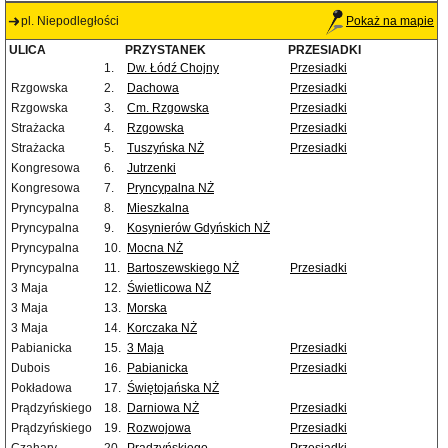
pl. Niepodległości
Pokaż na mapie
ULICA
PRZYSTANEK
PRZESIADKI
1.
Dw. Łódź Chojny
Przesiadki
Rzgowska
2.
Dachowa
Przesiadki
Rzgowska
3.
Cm. Rzgowska
Przesiadki
Strażacka
4.
Rzgowska
Przesiadki
Strażacka
5.
Tuszyńska NŻ
Przesiadki
Kongresowa
6.
Jutrzenki
Kongresowa
7.
Pryncypalna NŻ
Pryncypalna
8.
Mieszkalna
Pryncypalna
9.
Kosynierów Gdyńskich NŻ
Pryncypalna
10.
Mocna NŻ
Pryncypalna
11.
Bartoszewskiego NŻ
Przesiadki
3 Maja
12.
Świetlicowa NŻ
3 Maja
13.
Morska
3 Maja
14.
Korczaka NŻ
Pabianicka
15.
3 Maja
Przesiadki
Dubois
16.
Pabianicka
Przesiadki
Pokładowa
17.
Świętojańska NŻ
Prądzyńskiego
18.
Darniowa NŻ
Przesiadki
Prądzyńskiego
19.
Rozwojowa
Przesiadki