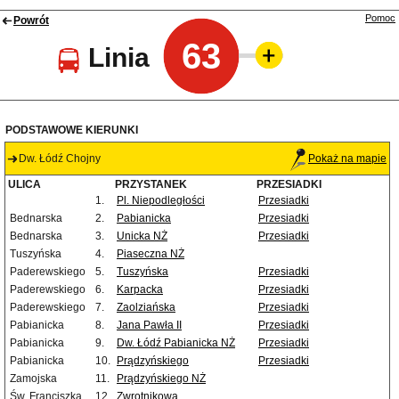
Pomoc
Powrót
63
Linia
PODSTAWOWE KIERUNKI
Dw. Łódź Chojny
Pokaż na mapie
ULICA
PRZYSTANEK
PRZESIADKI
1.
Pl. Niepodległości
Przesiadki
Bednarska
2.
Pabianicka
Przesiadki
Bednarska
3.
Unicka NŻ
Przesiadki
Tuszyńska
4.
Piaseczna NŻ
Paderewskiego
5.
Tuszyńska
Przesiadki
Paderewskiego
6.
Karpacka
Przesiadki
Paderewskiego
7.
Zaolziańska
Przesiadki
Pabianicka
8.
Jana Pawła II
Przesiadki
Pabianicka
9.
Dw. Łódź Pabianicka NŻ
Przesiadki
Pabianicka
10.
Prądzyńskiego
Przesiadki
Zamojska
11.
Prądzyńskiego NŻ
Św. Franciszka
12.
Zwrotnikowa