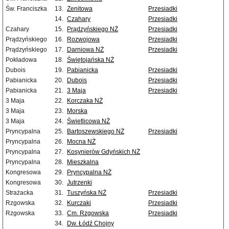
Św. Franciszka
13.
Zenitowa
Przesiadki
14.
Czahary
Przesiadki
Czahary
15.
Prądzyńskiego NŻ
Przesiadki
Prądzyńskiego
16.
Rozwojowa
Przesiadki
Prądzyńskiego
17.
Darniowa NŻ
Przesiadki
Pokładowa
18.
Świętojańska NŻ
Dubois
19.
Pabianicka
Przesiadki
Pabianicka
20.
Dubois
Przesiadki
Pabianicka
21.
3 Maja
Przesiadki
3 Maja
22.
Korczaka NŻ
3 Maja
23.
Morska
3 Maja
24.
Świetlicowa NŻ
Pryncypalna
25.
Bartoszewskiego NŻ
Przesiadki
Pryncypalna
26.
Mocna NŻ
Pryncypalna
27.
Kosynierów Gdyńskich NŻ
Pryncypalna
28.
Mieszkalna
Kongresowa
29.
Pryncypalna NŻ
Kongresowa
30.
Jutrzenki
Strażacka
31.
Tuszyńska NŻ
Przesiadki
Rzgowska
32.
Kurczaki
Przesiadki
Rzgowska
33.
Cm. Rzgowska
Przesiadki
34.
Dw. Łódź Chojny