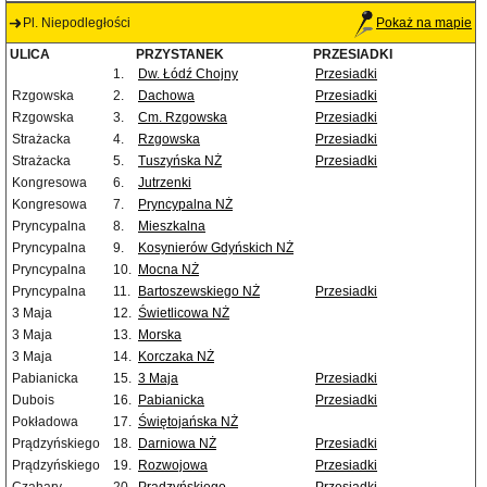
Pl. Niepodległości
Pokaż na mapie
ULICA
PRZYSTANEK
PRZESIADKI
1.
Dw. Łódź Chojny
Przesiadki
Rzgowska
2.
Dachowa
Przesiadki
Rzgowska
3.
Cm. Rzgowska
Przesiadki
Strażacka
4.
Rzgowska
Przesiadki
Strażacka
5.
Tuszyńska NŻ
Przesiadki
Kongresowa
6.
Jutrzenki
Kongresowa
7.
Pryncypalna NŻ
Pryncypalna
8.
Mieszkalna
Pryncypalna
9.
Kosynierów Gdyńskich NŻ
Pryncypalna
10.
Mocna NŻ
Pryncypalna
11.
Bartoszewskiego NŻ
Przesiadki
3 Maja
12.
Świetlicowa NŻ
3 Maja
13.
Morska
3 Maja
14.
Korczaka NŻ
Pabianicka
15.
3 Maja
Przesiadki
Dubois
16.
Pabianicka
Przesiadki
Pokładowa
17.
Świętojańska NŻ
Prądzyńskiego
18.
Darniowa NŻ
Przesiadki
Prądzyńskiego
19.
Rozwojowa
Przesiadki