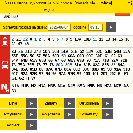
Nasza strona wykorzystuje pliki cookie. Dowiedz się
więcej
x
#
więcej.
Sprawdź rozkład na dzień:
i godzinę:
Z
Z1
Z2
0
1
2
3
4
5
6
7
8
9
10A
10B
11
12
13
14
15
16
41
43
45
Z3
Z6
Z13
Z43
50A
50B
51A
51B
52
53A
53C
53B
54B
55A
55B
55C
56
57
58A
58B
59
60A
60B
60C
60D
61
62
63
64A
64B
65A
65B
66
67
68
69A
69B
70
71A
71B
72A
72B
73
75A
75B
76
77
78
80A
80B
81A
81B
82A
82B
83
84A
84B
85A
85B
86
87A
87B
88A
88B
88C
88D
89
90
91A
91B
91C
92A
92B
93
94
96
97A
97B
99
100
101
201
202
6.
F1
G1
G2
H
W
N1A
N1B
N2
N3A
N3B
N4A
N4B
N5A
N5B
N6
N7A
N7B
N8
N9
Linie
Zmiany
Utrudnienia
Przystanki
Połączenia
Schematy
Pobierz