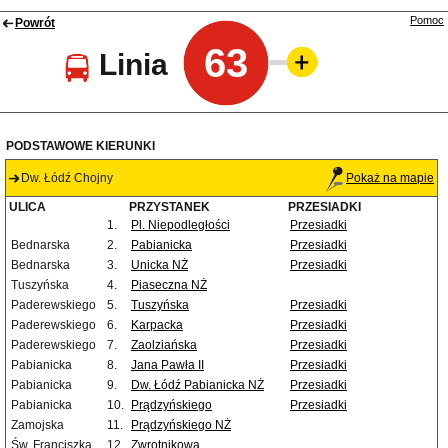
Pomoc
Powrót
63
Linia
PODSTAWOWE KIERUNKI
Dw. Łódź Chojny
Pokaż na mapie
ULICA
PRZYSTANEK
PRZESIADKI
1.
Pl. Niepodległości
Przesiadki
Bednarska
2.
Pabianicka
Przesiadki
Bednarska
3.
Unicka NŻ
Przesiadki
Tuszyńska
4.
Piaseczna NŻ
Paderewskiego
5.
Tuszyńska
Przesiadki
Paderewskiego
6.
Karpacka
Przesiadki
Paderewskiego
7.
Zaolziańska
Przesiadki
Pabianicka
8.
Jana Pawła II
Przesiadki
Pabianicka
9.
Dw. Łódź Pabianicka NŻ
Przesiadki
Pabianicka
10.
Prądzyńskiego
Przesiadki
Zamojska
11.
Prądzyńskiego NŻ
Św. Franciszka
12.
Zwrotnikowa