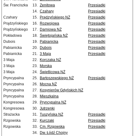
Św. Franciszka
13.
Zenitowa
Przesiadki
14.
Czahary
Przesiadki
Czahary
15.
Prądzyńskiego NŻ
Przesiadki
Prądzyńskiego
16.
Rozwojowa
Przesiadki
Prądzyńskiego
17.
Darniowa NŻ
Przesiadki
Pokładowa
18.
Świętojańska NŻ
Przesiadki
Dubois
19.
Pabianicka
Przesiadki
Pabianicka
20.
Dubois
Przesiadki
Pabianicka
21.
3 Maja
Przesiadki
3 Maja
22.
Korczaka NŻ
3 Maja
23.
Morska
3 Maja
24.
Świetlicowa NŻ
Pryncypalna
25.
Bartoszewskiego NŻ
Przesiadki
Pryncypalna
26.
Mocna NŻ
Pryncypalna
27.
Kosynierów Gdyńskich NŻ
Pryncypalna
28.
Mieszkalna
Kongresowa
29.
Pryncypalna NŻ
Kongresowa
30.
Jutrzenki
Strażacka
31.
Tuszyńska NŻ
Przesiadki
Rzgowska
32.
Kurczaki
Przesiadki
Rzgowska
33.
Cm. Rzgowska
Przesiadki
34.
Dw. Łódź Chojny