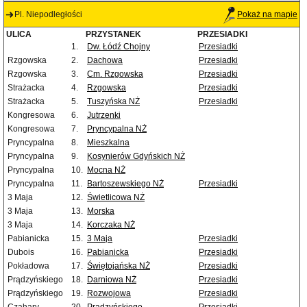
Pl. Niepodległości
Pokaż na mapie
ULICA
PRZYSTANEK
PRZESIADKI
1.
Dw. Łódź Chojny
Przesiadki
Rzgowska
2.
Dachowa
Przesiadki
Rzgowska
3.
Cm. Rzgowska
Przesiadki
Strażacka
4.
Rzgowska
Przesiadki
Strażacka
5.
Tuszyńska NŻ
Przesiadki
Kongresowa
6.
Jutrzenki
Kongresowa
7.
Pryncypalna NŻ
Pryncypalna
8.
Mieszkalna
Pryncypalna
9.
Kosynierów Gdyńskich NŻ
Pryncypalna
10.
Mocna NŻ
Pryncypalna
11.
Bartoszewskiego NŻ
Przesiadki
3 Maja
12.
Świetlicowa NŻ
3 Maja
13.
Morska
3 Maja
14.
Korczaka NŻ
Pabianicka
15.
3 Maja
Przesiadki
Dubois
16.
Pabianicka
Przesiadki
Pokładowa
17.
Świętojańska NŻ
Przesiadki
Prądzyńskiego
18.
Darniowa NŻ
Przesiadki
Prądzyńskiego
19.
Rozwojowa
Przesiadki