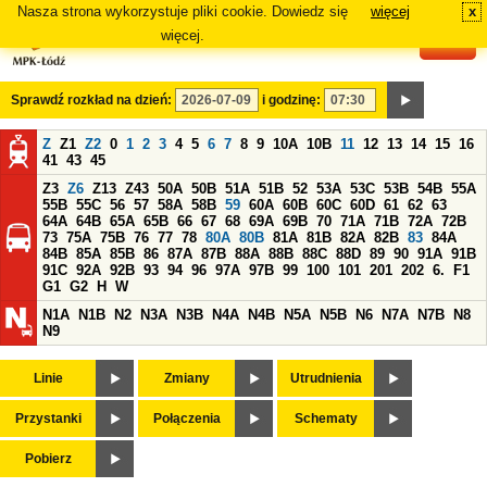
Nasza strona wykorzystuje pliki cookie. Dowiedz się
więcej
x
#
więcej.
Sprawdź rozkład na dzień:
i godzinę:
Z
Z1
Z2
0
1
2
3
4
5
6
7
8
9
10A
10B
11
12
13
14
15
16
41
43
45
Z3
Z6
Z13
Z43
50A
50B
51A
51B
52
53A
53C
53B
54B
55A
55B
55C
56
57
58A
58B
59
60A
60B
60C
60D
61
62
63
64A
64B
65A
65B
66
67
68
69A
69B
70
71A
71B
72A
72B
73
75A
75B
76
77
78
80A
80B
81A
81B
82A
82B
83
84A
84B
85A
85B
86
87A
87B
88A
88B
88C
88D
89
90
91A
91B
91C
92A
92B
93
94
96
97A
97B
99
100
101
201
202
6.
F1
G1
G2
H
W
N1A
N1B
N2
N3A
N3B
N4A
N4B
N5A
N5B
N6
N7A
N7B
N8
N9
Linie
Zmiany
Utrudnienia
Przystanki
Połączenia
Schematy
Pobierz