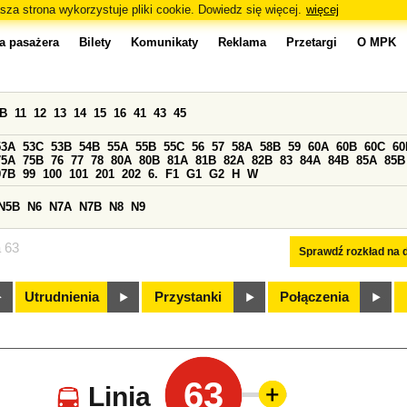
sza strona wykorzystuje pliki cookie. Dowiedz się więcej.
więcej
a pasażera
Bilety
Komunikaty
Reklama
Przetargi
O MPK
0B
11
12
13
14
15
16
41
43
45
53A
53C
53B
54B
55A
55B
55C
56
57
58A
58B
59
60A
60B
60C
60
75A
75B
76
77
78
80A
80B
81A
81B
82A
82B
83
84A
84B
85A
85B
97B
99
100
101
201
202
6.
F1
G1
G2
H
W
N5B
N6
N7A
N7B
N8
N9
a 63
Sprawdź rozkład na d
Utrudnienia
Przystanki
Połączenia
63
Linia