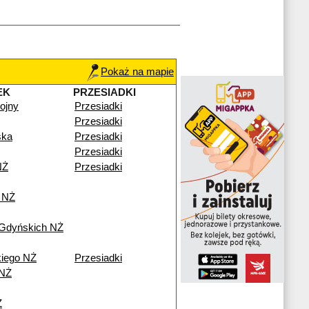
Pokaż na mapie
EK
PRZESIADKI
ojny
Przesiadki
Przesiadki
ska
Przesiadki
Przesiadki
NŻ
Przesiadki
 NŻ
 Gdyńskich NŻ
iego NŻ
Przesiadki
 NŻ
Ż