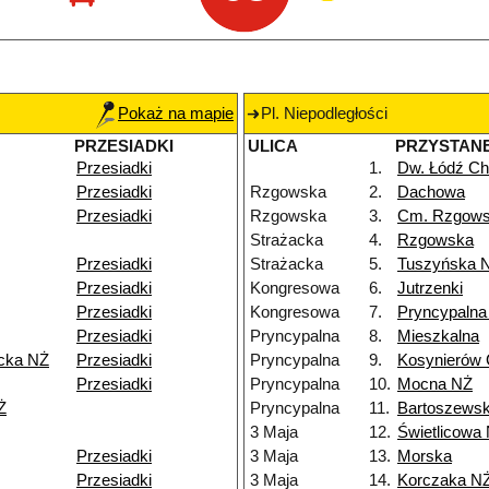
Pokaż na mapie
Pl. Niepodległości
PRZESIADKI
ULICA
PRZYSTAN
Przesiadki
1.
Dw. Łódź Ch
Przesiadki
Rzgowska
2.
Dachowa
Przesiadki
Rzgowska
3.
Cm. Rzgow
Strażacka
4.
Rzgowska
Przesiadki
Strażacka
5.
Tuszyńska 
Przesiadki
Kongresowa
6.
Jutrzenki
Przesiadki
Kongresowa
7.
Pryncypalna
Przesiadki
Pryncypalna
8.
Mieszkalna
icka NŻ
Przesiadki
Pryncypalna
9.
Kosynierów
Przesiadki
Pryncypalna
10.
Mocna NŻ
Ż
Pryncypalna
11.
Bartoszewsk
3 Maja
12.
Świetlicowa
Przesiadki
3 Maja
13.
Morska
Przesiadki
3 Maja
14.
Korczaka N