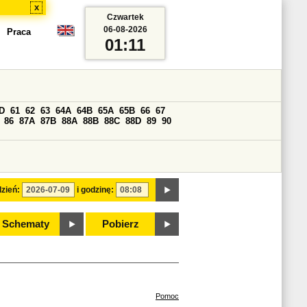
x
Czwartek
06-08-2026
Praca
01:11
D
61
62
63
64A
64B
65A
65B
66
67
86
87A
87B
88A
88B
88C
88D
89
90
zień:
i godzinę:
Schematy
Pobierz
Pomoc