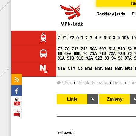
Na
Rozkłady jazdy
Dl
Z
Z1
Z2
0
1
2
3
4
5
6
7
8
9
10A
1
Z3
Z6
Z13
Z43
50A
50B
51A
51B
52
68
69A
69B
70
71A
71B
72A
72B
73
91A
91B
91C
92A
92B
93
94
96
97A
N1A
N1B
N2
N3A
N3B
N4A
N4B
N5A
Start
Rozkłady jazdy
Linie
Lini
Linie
Zmiany
Powrót