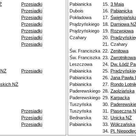
Ż
Przesiadki
Pabianicka
15.
3 Maja
Przesiadki
Dubois
16.
Pabianicka
Przesiadki
Pokładowa
17.
Świętojańsk
Przesiadki
Prądzyńskiego
18.
Darniowa N
Przesiadki
Prądzyńskiego
19.
Rozwojowa
Przesiadki
Czahary
20.
Prądzyńskie
Przesiadki
21.
Czahary
Św. Franciszka
22.
Zenitowa
Św. Franciszka
23.
Zwrotnikowa
Leszczowa
24.
Dw. Łódź Pa
 NŻ
Przesiadki
Pabianicka
25.
Prądzyńskie
Pabianicka
26.
Jana Pawła I
skich NŻ
Pabianicka
27.
Rondo Lotni
Paderewskiego
28.
Zaolziańska
Paderewskiego
29.
Karpacka
Tuszyńska
30.
Paderewski
Przesiadki
Tuszyńska
31.
Piaseczna 
Przesiadki
Bednarska
32.
Unicka NŻ
Przesiadki
Pabianicka
33.
Wólczańska
34.
Pl. Niepodleg