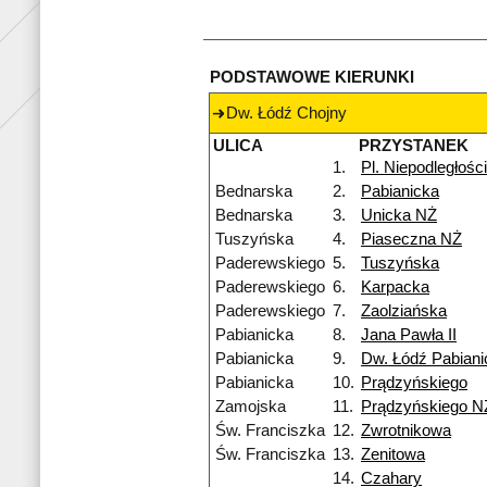
PODSTAWOWE KIERUNKI
Dw. Łódź Chojny
ULICA
PRZYSTANEK
1.
Pl. Niepodległości
Bednarska
2.
Pabianicka
Bednarska
3.
Unicka NŻ
Tuszyńska
4.
Piaseczna NŻ
Paderewskiego
5.
Tuszyńska
Paderewskiego
6.
Karpacka
Paderewskiego
7.
Zaolziańska
Pabianicka
8.
Jana Pawła II
Pabianicka
9.
Dw. Łódź Pabian
Pabianicka
10.
Prądzyńskiego
Zamojska
11.
Prądzyńskiego N
Św. Franciszka
12.
Zwrotnikowa
Św. Franciszka
13.
Zenitowa
14.
Czahary