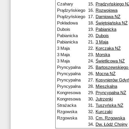
Czahary
15.
Prądzyńskiego N
Prądzyńskiego
16.
Rozwojowa
Prądzyńskiego
17.
Darniowa NŻ
Pokładowa
18.
Świętojańska NŻ
Dubois
19.
Pabianicka
Pabianicka
20.
Dubois
Pabianicka
21.
3 Maja
3 Maja
22.
Korczaka NŻ
3 Maja
23.
Morska
3 Maja
24.
Świetlicowa NŻ
Pryncypalna
25.
Bartoszewskiego
Pryncypalna
26.
Mocna NŻ
Pryncypalna
27.
Kosynierów Gdyń
Pryncypalna
28.
Mieszkalna
Kongresowa
29.
Pryncypalna NŻ
Kongresowa
30.
Jutrzenki
Strażacka
31.
Tuszyńska NŻ
Rzgowska
32.
Kurczaki
Rzgowska
33.
Cm. Rzgowska
34.
Dw. Łódź Chojny