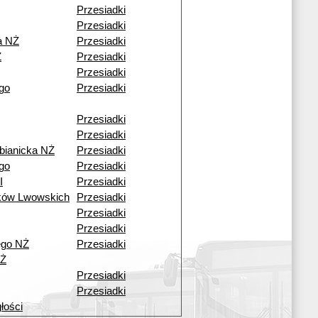
Przesiadki
Przesiadki
a NŻ
Przesiadki
Ż
Przesiadki
Przesiadki
go
Przesiadki
Przesiadki
Przesiadki
bianicka NŻ
Przesiadki
go
Przesiadki
I
Przesiadki
ków Lwowskich
Przesiadki
Przesiadki
Przesiadki
ego NŻ
Przesiadki
NŻ
Przesiadki
Przesiadki
łości