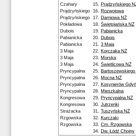
Czahary
15.
Prądzyńskiego N
Prądzyńskiego
16.
Rozwojowa
Prądzyńskiego
17.
Darniowa NŻ
Pokładowa
18.
Świętojańska NŻ
Dubois
19.
Pabianicka
Pabianicka
20.
Dubois
Pabianicka
21.
3 Maja
3 Maja
22.
Korczaka NŻ
3 Maja
23.
Morska
3 Maja
24.
Świetlicowa NŻ
Pryncypalna
25.
Bartoszewskiego
Pryncypalna
26.
Mocna NŻ
Pryncypalna
27.
Kosynierów Gdyń
Pryncypalna
28.
Mieszkalna
Kongresowa
29.
Pryncypalna NŻ
Kongresowa
30.
Jutrzenki
Strażacka
31.
Tuszyńska NŻ
Rzgowska
32.
Kurczaki
Rzgowska
33.
Cm. Rzgowska
34.
Dw. Łódź Chojny