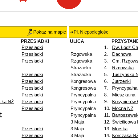
Pokaż na mapie
Pl. Niepodległości
PRZESIADKI
ULICA
PRZYSTAN
Przesiadki
1.
Dw. Łódź Ch
Przesiadki
Rzgowska
2.
Dachowa
Przesiadki
Rzgowska
3.
Cm. Rzgow
Strażacka
4.
Rzgowska
Przesiadki
Strażacka
5.
Tuszyńska 
Przesiadki
Kongresowa
6.
Jutrzenki
Przesiadki
Kongresowa
7.
Pryncypalna
Przesiadki
Pryncypalna
8.
Mieszkalna
icka NŻ
Przesiadki
Pryncypalna
9.
Kosynierów
Przesiadki
Pryncypalna
10.
Mocna NŻ
Ż
Pryncypalna
11.
Bartoszewsk
3 Maja
12.
Świetlicowa
Przesiadki
3 Maja
13.
Morska
Przesiadki
3 Maja
14.
Korczaka N