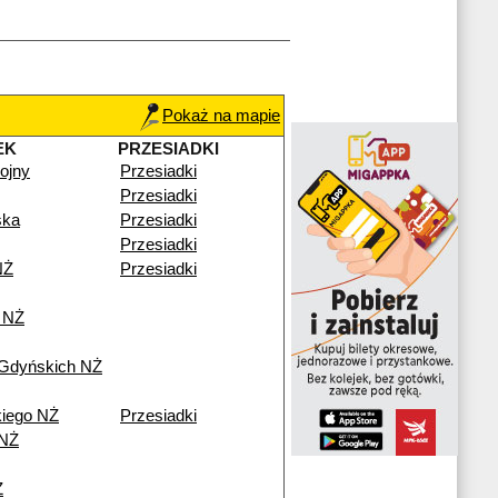
Pokaż na mapie
EK
PRZESIADKI
ojny
Przesiadki
Przesiadki
ska
Przesiadki
Przesiadki
NŻ
Przesiadki
 NŻ
 Gdyńskich NŻ
iego NŻ
Przesiadki
 NŻ
Ż