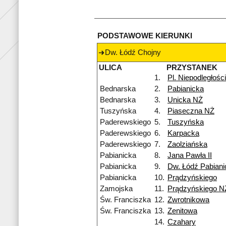
PODSTAWOWE KIERUNKI
Dw. Łódź Chojny
ULICA
PRZYSTANEK
1.
Pl. Niepodległości
Bednarska
2.
Pabianicka
Bednarska
3.
Unicka NŻ
Tuszyńska
4.
Piaseczna NŻ
Paderewskiego
5.
Tuszyńska
Paderewskiego
6.
Karpacka
Paderewskiego
7.
Zaolziańska
Pabianicka
8.
Jana Pawła II
Pabianicka
9.
Dw. Łódź Pabian
Pabianicka
10.
Prądzyńskiego
Zamojska
11.
Prądzyńskiego N
Św. Franciszka
12.
Zwrotnikowa
Św. Franciszka
13.
Zenitowa
14.
Czahary