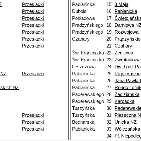
Ż
Przesiadki
Pabianicka
15.
3 Maja
Przesiadki
Dubois
16.
Pabianicka
Przesiadki
Pokładowa
17.
Świętojańsk
Przesiadki
Prądzyńskiego
18.
Darniowa N
Przesiadki
Prądzyńskiego
19.
Rozwojowa
Przesiadki
Czahary
20.
Prądzyńskie
Przesiadki
21.
Czahary
Św. Franciszka
22.
Zenitowa
Św. Franciszka
23.
Zwrotnikowa
Leszczowa
24.
Dw. Łódź Pa
 NŻ
Przesiadki
Pabianicka
25.
Prądzyńskie
Pabianicka
26.
Jana Pawła I
skich NŻ
Pabianicka
27.
Rondo Lotni
Paderewskiego
28.
Zaolziańska
Paderewskiego
29.
Karpacka
Tuszyńska
30.
Paderewski
Przesiadki
Tuszyńska
31.
Piaseczna 
Przesiadki
Bednarska
32.
Unicka NŻ
Przesiadki
Pabianicka
33.
Wólczańska
34.
Pl. Niepodleg