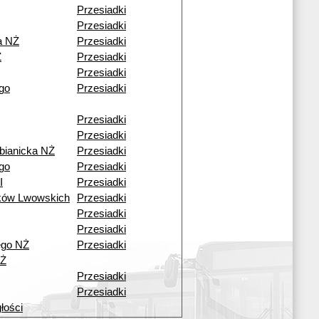
Przesiadki
Przesiadki
a NŻ
Przesiadki
Ż
Przesiadki
Przesiadki
go
Przesiadki
Przesiadki
Przesiadki
bianicka NŻ
Przesiadki
go
Przesiadki
I
Przesiadki
ków Lwowskich
Przesiadki
Przesiadki
Przesiadki
ego NŻ
Przesiadki
NŻ
Przesiadki
Przesiadki
łości