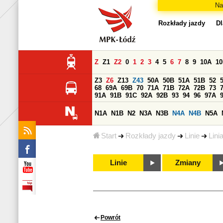
Na
Rozkłady jazdy
Dl
Z
Z1
Z2
0
1
2
3
4
5
6
7
8
9
10A
1
Z3
Z6
Z13
Z43
50A
50B
51A
51B
52
68
69A
69B
70
71A
71B
72A
72B
73
91A
91B
91C
92A
92B
93
94
96
97A
N1A
N1B
N2
N3A
N3B
N4A
N4B
N5A
Start
Rozkłady jazdy
Linie
Lini
Linie
Zmiany
Powrót