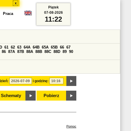
x
Piątek
07-08-2026
Praca
11:22
D
61
62
63
64A
64B
65A
65B
66
67
86
87A
87B
88A
88B
88C
88D
89
90
zień:
i godzinę:
Schematy
Pobierz
Pomoc