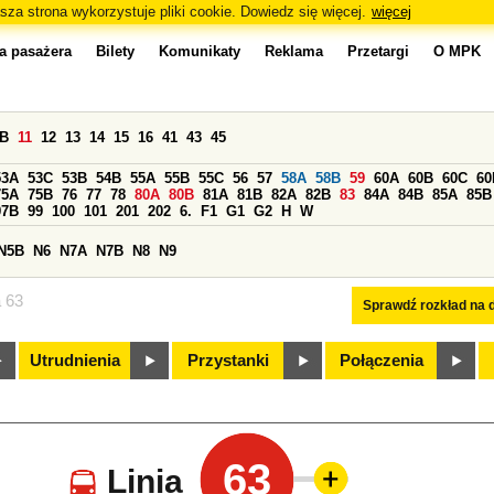
sza strona wykorzystuje pliki cookie. Dowiedz się więcej.
więcej
a pasażera
Bilety
Komunikaty
Reklama
Przetargi
O MPK
0B
11
12
13
14
15
16
41
43
45
53A
53C
53B
54B
55A
55B
55C
56
57
58A
58B
59
60A
60B
60C
60
75A
75B
76
77
78
80A
80B
81A
81B
82A
82B
83
84A
84B
85A
85B
97B
99
100
101
201
202
6.
F1
G1
G2
H
W
N5B
N6
N7A
N7B
N8
N9
a 63
Sprawdź rozkład na d
Utrudnienia
Przystanki
Połączenia
63
Linia