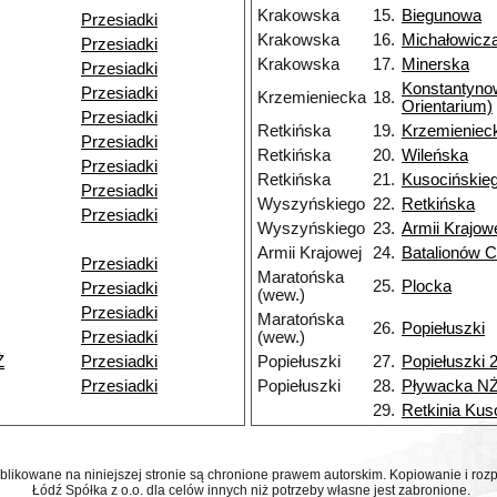
Krakowska
15.
Biegunowa
Przesiadki
Krakowska
16.
Michałowicz
Przesiadki
Krakowska
17.
Minerska
Przesiadki
Konstantyn
Przesiadki
Krzemieniecka
18.
Orientarium)
Przesiadki
Retkińska
19.
Krzemieniec
Przesiadki
Retkińska
20.
Wileńska
Przesiadki
Retkińska
21.
Kusocińskie
Przesiadki
Wyszyńskiego
22.
Retkińska
Przesiadki
Wyszyńskiego
23.
Armii Krajow
Armii Krajowej
24.
Batalionów C
Przesiadki
Maratońska
25.
Plocka
Przesiadki
(wew.)
Przesiadki
Maratońska
26.
Popiełuszki
Przesiadki
(wew.)
Ż
Przesiadki
Popiełuszki
27.
Popiełuszki 
Przesiadki
Popiełuszki
28.
Pływacka N
29.
Retkinia Kus
ublikowane na niniejszej stronie są chronione prawem autorskim. Kopiowanie i r
Łódź Spółka z o.o. dla celów innych niż potrzeby własne jest zabronione.