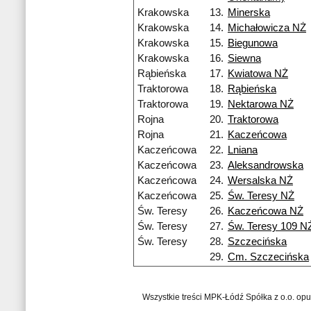
Krakowska
13.
Minerska
Krakowska
14.
Michałowicza NŻ
Krakowska
15.
Biegunowa
Krakowska
16.
Siewna
Rąbieńska
17.
Kwiatowa NŻ
Traktorowa
18.
Rąbieńska
Traktorowa
19.
Nektarowa NŻ
Rojna
20.
Traktorowa
Rojna
21.
Kaczeńcowa
Kaczeńcowa
22.
Lniana
Kaczeńcowa
23.
Aleksandrowska
Kaczeńcowa
24.
Wersalska NŻ
Kaczeńcowa
25.
Św. Teresy NŻ
Św. Teresy
26.
Kaczeńcowa NŻ
Św. Teresy
27.
Św. Teresy 109 N
Św. Teresy
28.
Szczecińska
29.
Cm. Szczecińska
Wszystkie treści MPK-Łódź Spółka z o.o. op