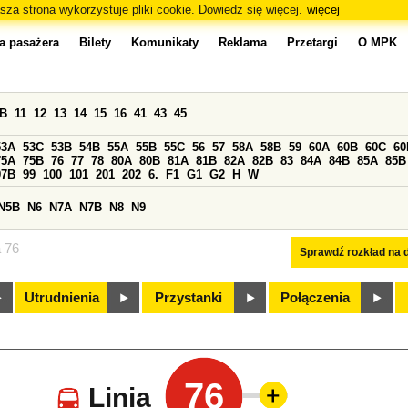
sza strona wykorzystuje pliki cookie. Dowiedz się więcej.
więcej
a pasażera
Bilety
Komunikaty
Reklama
Przetargi
O MPK
0B
11
12
13
14
15
16
41
43
45
53A
53C
53B
54B
55A
55B
55C
56
57
58A
58B
59
60A
60B
60C
60
75A
75B
76
77
78
80A
80B
81A
81B
82A
82B
83
84A
84B
85A
85B
97B
99
100
101
201
202
6.
F1
G1
G2
H
W
N5B
N6
N7A
N7B
N8
N9
a 76
Sprawdź rozkład na d
Utrudnienia
Przystanki
Połączenia
76
Linia