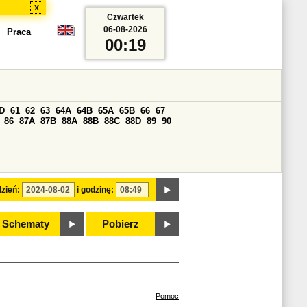
x
Czwartek
06-08-2026
Praca
00:19
D
61
62
63
64A
64B
65A
65B
66
67
86
87A
87B
88A
88B
88C
88D
89
90
zień:
i godzinę:
Schematy
Pobierz
Pomoc