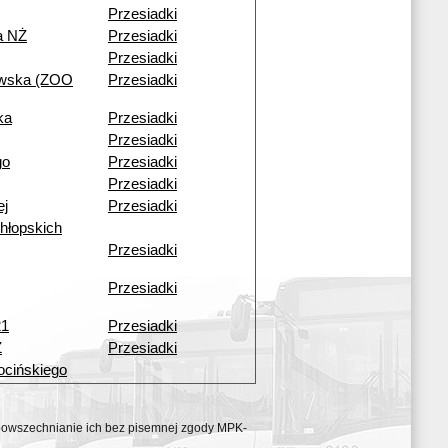
Przesiadki
a NŻ
Przesiadki
Przesiadki
owska (ZOO
Przesiadki
ka
Przesiadki
Przesiadki
go
Przesiadki
Przesiadki
ej
Przesiadki
hłopskich
Przesiadki
Przesiadki
21
Przesiadki
Ż
Przesiadki
ocińskiego
ozpowszechnianie ich bez pisemnej zgody MPK-