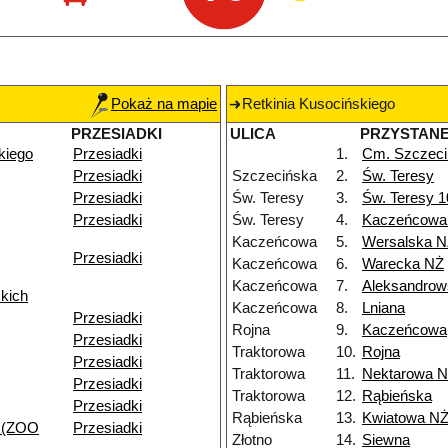
Pokaż na mapie
Retkinia Kusocińskiego
PRZESIADKI
ULICA
PRZYSTAN
kiego
Przesiadki
1.
Cm. Szczeci
Przesiadki
Szczecińska
2.
Św. Teresy
Przesiadki
Św. Teresy
3.
Św. Teresy 
Przesiadki
Św. Teresy
4.
Kaczeńcowa
Kaczeńcowa
5.
Wersalska 
Przesiadki
Kaczeńcowa
6.
Warecka NŻ
Kaczeńcowa
7.
Aleksandrow
kich
Kaczeńcowa
8.
Lniana
Przesiadki
Rojna
9.
Kaczeńcowa
Przesiadki
Traktorowa
10.
Rojna
Przesiadki
Traktorowa
11.
Nektarowa 
Przesiadki
Traktorowa
12.
Rąbieńska
Przesiadki
Rąbieńska
13.
Kwiatowa N
 (ZOO
Przesiadki
Złotno
14.
Siewna