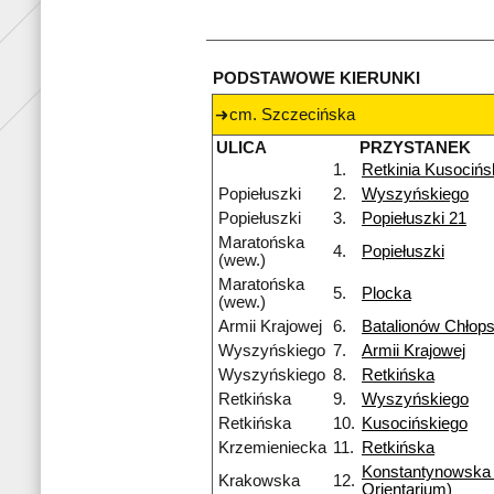
PODSTAWOWE KIERUNKI
cm. Szczecińska
ULICA
PRZYSTANEK
1.
Retkinia Kusocińs
Popiełuszki
2.
Wyszyńskiego
Popiełuszki
3.
Popiełuszki 21
Maratońska
4.
Popiełuszki
(wew.)
Maratońska
5.
Plocka
(wew.)
Armii Krajowej
6.
Batalionów Chłops
Wyszyńskiego
7.
Armii Krajowej
Wyszyńskiego
8.
Retkińska
Retkińska
9.
Wyszyńskiego
Retkińska
10.
Kusocińskiego
Krzemieniecka
11.
Retkińska
Konstantynowska
Krakowska
12.
Orientarium)