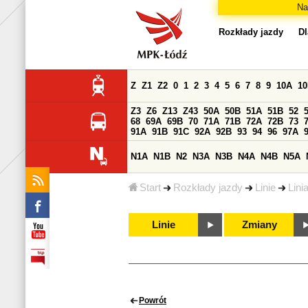
Na
Rozkłady jazdy
Dl
Z
Z1
Z2
0
1
2
3
4
5
6
7
8
9
10A
1
Z3
Z6
Z13
Z43
50A
50B
51A
51B
52
68
69A
69B
70
71A
71B
72A
72B
73
91A
91B
91C
92A
92B
93
94
96
97A
N1A
N1B
N2
N3A
N3B
N4A
N4B
N5A
Start
Rozkłady jazdy
Linie
Lini
Linie
Zmiany
Powrót