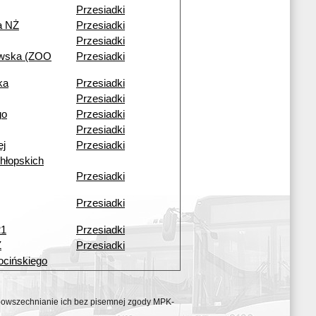
Przesiadki
a NŻ
Przesiadki
Przesiadki
owska (ZOO
Przesiadki
ka
Przesiadki
Przesiadki
go
Przesiadki
Przesiadki
ej
Przesiadki
hłopskich
Przesiadki
Przesiadki
21
Przesiadki
Ż
Przesiadki
ocińskiego
ozpowszechnianie ich bez pisemnej zgody MPK-