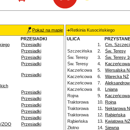
Pokaż na mapie
Retkinia Kusocińskiego
PRZESIADKI
ULICA
PRZYSTAN
kiego
Przesiadki
1.
Cm. Szczeci
Przesiadki
Szczecińska
2.
Św. Teresy
Przesiadki
Św. Teresy
3.
Św. Teresy 
Przesiadki
Św. Teresy
4.
Kaczeńcowa
Kaczeńcowa
5.
Wersalska 
Przesiadki
Kaczeńcowa
6.
Warecka NŻ
Kaczeńcowa
7.
Aleksandrow
kich
Kaczeńcowa
8.
Lniana
Przesiadki
Rojna
9.
Kaczeńcowa
Przesiadki
Traktorowa
10.
Rojna
Przesiadki
Traktorowa
11.
Nektarowa 
Przesiadki
Traktorowa
12.
Rąbieńska
Przesiadki
Rąbieńska
13.
Kwiatowa N
 (ZOO
Przesiadki
Złotno
14.
Siewna