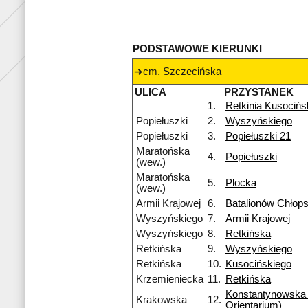
PODSTAWOWE KIERUNKI
cm. Szczecińska
ULICA
PRZYSTANEK
1.
Retkinia Kusocińs
Popiełuszki
2.
Wyszyńskiego
Popiełuszki
3.
Popiełuszki 21
Maratońska
4.
Popiełuszki
(wew.)
Maratońska
5.
Plocka
(wew.)
Armii Krajowej
6.
Batalionów Chłops
Wyszyńskiego
7.
Armii Krajowej
Wyszyńskiego
8.
Retkińska
Retkińska
9.
Wyszyńskiego
Retkińska
10.
Kusocińskiego
Krzemieniecka
11.
Retkińska
Konstantynowska
Krakowska
12.
Orientarium)