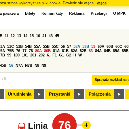
sza strona wykorzystuje pliki cookie. Dowiedz się więcej.
więcej
a pasażera
Bilety
Komunikaty
Reklama
Przetargi
O MPK
0B
11
12
13
14
15
16
41
43
45
53A
53C
53B
54B
55A
55B
55C
56
57
58A
58B
59
60A
60B
60C
60
75A
75B
76
77
78
80A
80B
81A
81B
82A
82B
83
84A
84B
85A
85B
97B
99
100
101
201
202
6.
F1
G1
G2
H
W
N5B
N6
N7A
N7B
N8
N9
a 76
Sprawdź rozkład na d
Utrudnienia
Przystanki
Połączenia
76
Linia