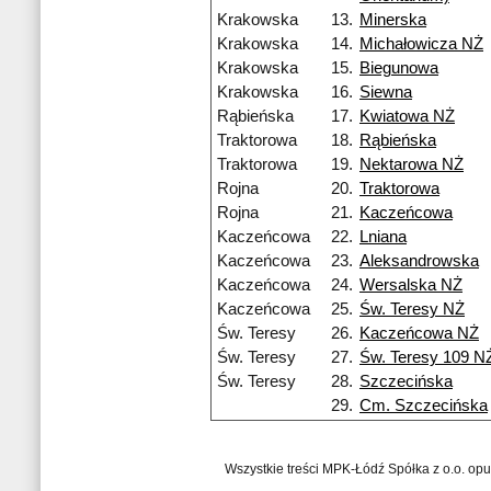
Krakowska
13.
Minerska
Krakowska
14.
Michałowicza NŻ
Krakowska
15.
Biegunowa
Krakowska
16.
Siewna
Rąbieńska
17.
Kwiatowa NŻ
Traktorowa
18.
Rąbieńska
Traktorowa
19.
Nektarowa NŻ
Rojna
20.
Traktorowa
Rojna
21.
Kaczeńcowa
Kaczeńcowa
22.
Lniana
Kaczeńcowa
23.
Aleksandrowska
Kaczeńcowa
24.
Wersalska NŻ
Kaczeńcowa
25.
Św. Teresy NŻ
Św. Teresy
26.
Kaczeńcowa NŻ
Św. Teresy
27.
Św. Teresy 109 N
Św. Teresy
28.
Szczecińska
29.
Cm. Szczecińska
Wszystkie treści MPK-Łódź Spółka z o.o. op