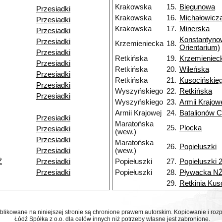
Krakowska
15.
Biegunowa
Przesiadki
Krakowska
16.
Michałowicz
Przesiadki
Krakowska
17.
Minerska
Przesiadki
Konstantyn
Przesiadki
Krzemieniecka
18.
Orientarium)
Przesiadki
Retkińska
19.
Krzemieniec
Przesiadki
Retkińska
20.
Wileńska
Przesiadki
Retkińska
21.
Kusocińskie
Przesiadki
Wyszyńskiego
22.
Retkińska
Przesiadki
Wyszyńskiego
23.
Armii Krajow
Armii Krajowej
24.
Batalionów C
Przesiadki
Maratońska
25.
Plocka
Przesiadki
(wew.)
Przesiadki
Maratońska
26.
Popiełuszki
Przesiadki
(wew.)
Ż
Przesiadki
Popiełuszki
27.
Popiełuszki 
Przesiadki
Popiełuszki
28.
Pływacka N
29.
Retkinia Kus
ublikowane na niniejszej stronie są chronione prawem autorskim. Kopiowanie i r
Łódź Spółka z o.o. dla celów innych niż potrzeby własne jest zabronione.