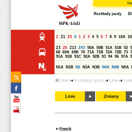
Na
Rozkłady jazdy
Dl
Z
Z1
Z2
0
1
2
3
4
5
6
7
8
9
10A
1
Z3
Z6
Z13
Z43
50A
50B
51A
51B
52
68
69A
69B
70
71A
71B
72A
72B
73
91A
91B
91C
92A
92B
93
94
96
97A
N1A
N1B
N2
N3A
N3B
N4A
N4B
N5A
Start
Rozkłady jazdy
Linie
Lini
Linie
Zmiany
Powrót