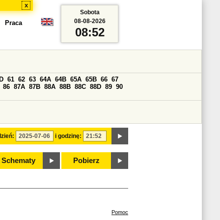
x
Sobota
08-08-2026
Praca
08:52
D
61
62
63
64A
64B
65A
65B
66
67
86
87A
87B
88A
88B
88C
88D
89
90
zień:
i godzinę:
Schematy
Pobierz
Pomoc