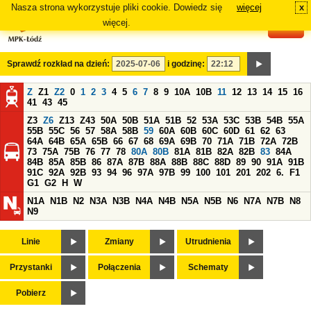
Nasza strona wykorzystuje pliki cookie. Dowiedz się
więcej
x
#
więcej.
Sprawdź rozkład na dzień:
i godzinę:
Z
Z1
Z2
0
1
2
3
4
5
6
7
8
9
10A
10B
11
12
13
14
15
16
41
43
45
Z3
Z6
Z13
Z43
50A
50B
51A
51B
52
53A
53C
53B
54B
55A
55B
55C
56
57
58A
58B
59
60A
60B
60C
60D
61
62
63
64A
64B
65A
65B
66
67
68
69A
69B
70
71A
71B
72A
72B
73
75A
75B
76
77
78
80A
80B
81A
81B
82A
82B
83
84A
84B
85A
85B
86
87A
87B
88A
88B
88C
88D
89
90
91A
91B
91C
92A
92B
93
94
96
97A
97B
99
100
101
201
202
6.
F1
G1
G2
H
W
N1A
N1B
N2
N3A
N3B
N4A
N4B
N5A
N5B
N6
N7A
N7B
N8
N9
Linie
Zmiany
Utrudnienia
Przystanki
Połączenia
Schematy
Pobierz