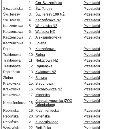
1.
Cm. Szczecińska
Przesiadki
Szczecińska
2.
Św. Teresy
Przesiadki
Św. Teresy
3.
Św. Teresy 109 NŻ
Przesiadki
Św. Teresy
4.
Kaczeńcowa NŻ
Przesiadki
Kaczeńcowa
5.
Wersalska NŻ
Przesiadki
Kaczeńcowa
6.
Warecka NŻ
Przesiadki
Kaczeńcowa
7.
Aleksandrowska
Przesiadki
Kaczeńcowa
8.
Lniana
Rojna
9.
Kaczeńcowa
Przesiadki
Traktorowa
10.
Rojna
Przesiadki
Traktorowa
11.
Nektarowa NŻ
Przesiadki
Traktorowa
12.
Rąbieńska
Przesiadki
Rąbieńska
13.
Kwiatowa NŻ
Przesiadki
Złotno
14.
Siewna
Przesiadki
Krakowska
15.
Biegunowa
Przesiadki
Krakowska
16.
Michałowicza NŻ
Przesiadki
Krakowska
17.
Minerska
Przesiadki
Konstantynowska (ZOO
Przesiadki
Krzemieniecka
18.
Orientarium)
Retkińska
19.
Krzemieniecka
Przesiadki
Retkińska
20.
Wileńska
Przesiadki
Retkińska
21.
Kusocińskiego
Przesiadki
Wyszyńskiego
22.
Retkińska
Przesiadki