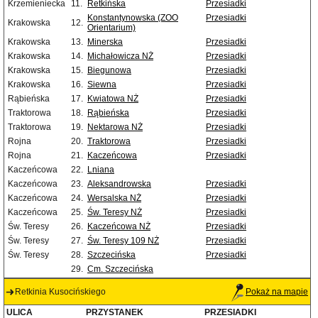
Krzemieniecka
11.
Retkińska
Przesiadki
Konstantynowska (ZOO
Przesiadki
Krakowska
12.
Orientarium)
Krakowska
13.
Minerska
Przesiadki
Krakowska
14.
Michałowicza NŻ
Przesiadki
Krakowska
15.
Biegunowa
Przesiadki
Krakowska
16.
Siewna
Przesiadki
Rąbieńska
17.
Kwiatowa NŻ
Przesiadki
Traktorowa
18.
Rąbieńska
Przesiadki
Traktorowa
19.
Nektarowa NŻ
Przesiadki
Rojna
20.
Traktorowa
Przesiadki
Rojna
21.
Kaczeńcowa
Przesiadki
Kaczeńcowa
22.
Lniana
Kaczeńcowa
23.
Aleksandrowska
Przesiadki
Kaczeńcowa
24.
Wersalska NŻ
Przesiadki
Kaczeńcowa
25.
Św. Teresy NŻ
Przesiadki
Św. Teresy
26.
Kaczeńcowa NŻ
Przesiadki
Św. Teresy
27.
Św. Teresy 109 NŻ
Przesiadki
Św. Teresy
28.
Szczecińska
Przesiadki
29.
Cm. Szczecińska
Retkinia Kusocińskiego
Pokaż na mapie
ULICA
PRZYSTANEK
PRZESIADKI