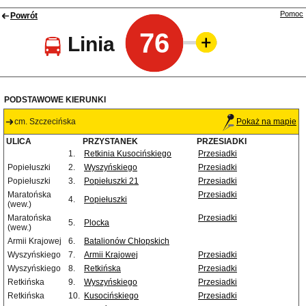
Pomoc
Powrót
76
Linia
PODSTAWOWE KIERUNKI
cm. Szczecińska
Pokaż na mapie
ULICA
PRZYSTANEK
PRZESIADKI
1.
Retkinia Kusocińskiego
Przesiadki
Popiełuszki
2.
Wyszyńskiego
Przesiadki
Popiełuszki
3.
Popiełuszki 21
Przesiadki
Maratońska
Przesiadki
4.
Popiełuszki
(wew.)
Maratońska
Przesiadki
5.
Plocka
(wew.)
Armii Krajowej
6.
Batalionów Chłopskich
Wyszyńskiego
7.
Armii Krajowej
Przesiadki
Wyszyńskiego
8.
Retkińska
Przesiadki
Retkińska
9.
Wyszyńskiego
Przesiadki
Retkińska
10.
Kusocińskiego
Przesiadki