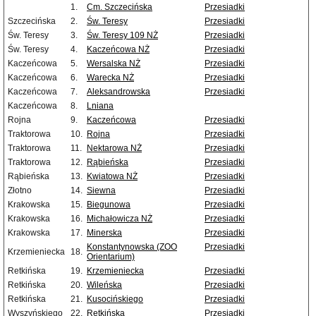
1.
Cm. Szczecińska
Przesiadki
Szczecińska
2.
Św. Teresy
Przesiadki
Św. Teresy
3.
Św. Teresy 109 NŻ
Przesiadki
Św. Teresy
4.
Kaczeńcowa NŻ
Przesiadki
Kaczeńcowa
5.
Wersalska NŻ
Przesiadki
Kaczeńcowa
6.
Warecka NŻ
Przesiadki
Kaczeńcowa
7.
Aleksandrowska
Przesiadki
Kaczeńcowa
8.
Lniana
Rojna
9.
Kaczeńcowa
Przesiadki
Traktorowa
10.
Rojna
Przesiadki
Traktorowa
11.
Nektarowa NŻ
Przesiadki
Traktorowa
12.
Rąbieńska
Przesiadki
Rąbieńska
13.
Kwiatowa NŻ
Przesiadki
Złotno
14.
Siewna
Przesiadki
Krakowska
15.
Biegunowa
Przesiadki
Krakowska
16.
Michałowicza NŻ
Przesiadki
Krakowska
17.
Minerska
Przesiadki
Konstantynowska (ZOO
Przesiadki
Krzemieniecka
18.
Orientarium)
Retkińska
19.
Krzemieniecka
Przesiadki
Retkińska
20.
Wileńska
Przesiadki
Retkińska
21.
Kusocińskiego
Przesiadki
Wyszyńskiego
22.
Retkińska
Przesiadki