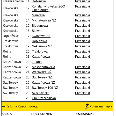
Krzemieniecka
11.
Retkińska
Przesiadki
Konstantynowska (ZOO
Przesiadki
Krakowska
12.
Orientarium)
Krakowska
13.
Minerska
Przesiadki
Krakowska
14.
Michałowicza NŻ
Przesiadki
Krakowska
15.
Biegunowa
Przesiadki
Krakowska
16.
Siewna
Przesiadki
Rąbieńska
17.
Kwiatowa NŻ
Przesiadki
Traktorowa
18.
Rąbieńska
Przesiadki
Traktorowa
19.
Nektarowa NŻ
Przesiadki
Rojna
20.
Traktorowa
Przesiadki
Rojna
21.
Kaczeńcowa
Przesiadki
Kaczeńcowa
22.
Lniana
Kaczeńcowa
23.
Aleksandrowska
Przesiadki
Kaczeńcowa
24.
Wersalska NŻ
Przesiadki
Kaczeńcowa
25.
Św. Teresy NŻ
Przesiadki
Św. Teresy
26.
Kaczeńcowa NŻ
Przesiadki
Św. Teresy
27.
Św. Teresy 109 NŻ
Przesiadki
Św. Teresy
28.
Szczecińska
Przesiadki
29.
Cm. Szczecińska
Retkinia Kusocińskiego
Pokaż na mapie
ULICA
PRZYSTANEK
PRZESIADKI