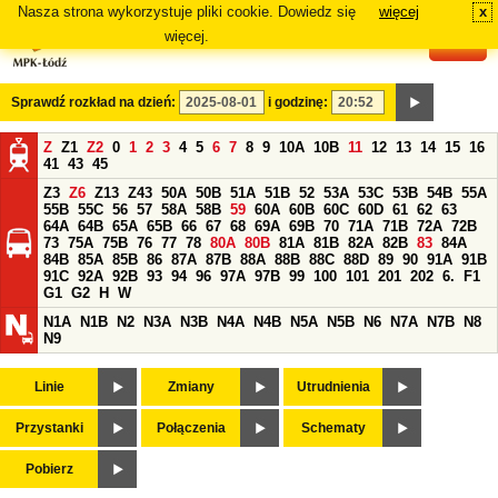
Nasza strona wykorzystuje pliki cookie. Dowiedz się
więcej
x
#
więcej.
Sprawdź rozkład na dzień:
i godzinę:
Z
Z1
Z2
0
1
2
3
4
5
6
7
8
9
10A
10B
11
12
13
14
15
16
41
43
45
Z3
Z6
Z13
Z43
50A
50B
51A
51B
52
53A
53C
53B
54B
55A
55B
55C
56
57
58A
58B
59
60A
60B
60C
60D
61
62
63
64A
64B
65A
65B
66
67
68
69A
69B
70
71A
71B
72A
72B
73
75A
75B
76
77
78
80A
80B
81A
81B
82A
82B
83
84A
84B
85A
85B
86
87A
87B
88A
88B
88C
88D
89
90
91A
91B
91C
92A
92B
93
94
96
97A
97B
99
100
101
201
202
6.
F1
G1
G2
H
W
N1A
N1B
N2
N3A
N3B
N4A
N4B
N5A
N5B
N6
N7A
N7B
N8
N9
Linie
Zmiany
Utrudnienia
Przystanki
Połączenia
Schematy
Pobierz