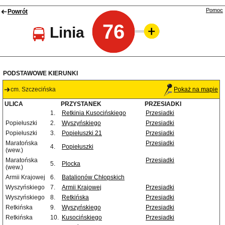
Pomoc
Powrót
76
Linia
PODSTAWOWE KIERUNKI
cm. Szczecińska
Pokaż na mapie
ULICA
PRZYSTANEK
PRZESIADKI
1.
Retkinia Kusocińskiego
Przesiadki
Popiełuszki
2.
Wyszyńskiego
Przesiadki
Popiełuszki
3.
Popiełuszki 21
Przesiadki
Maratońska
Przesiadki
4.
Popiełuszki
(wew.)
Maratońska
Przesiadki
5.
Plocka
(wew.)
Armii Krajowej
6.
Batalionów Chłopskich
Wyszyńskiego
7.
Armii Krajowej
Przesiadki
Wyszyńskiego
8.
Retkińska
Przesiadki
Retkińska
9.
Wyszyńskiego
Przesiadki
Retkińska
10.
Kusocińskiego
Przesiadki