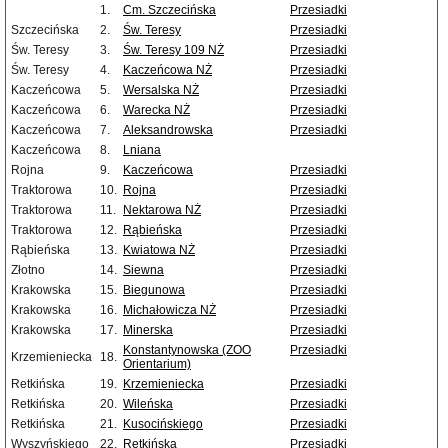
1.
Cm. Szczecińska
Przesiadki
Szczecińska
2.
Św. Teresy
Przesiadki
Św. Teresy
3.
Św. Teresy 109 NŻ
Przesiadki
Św. Teresy
4.
Kaczeńcowa NŻ
Przesiadki
Kaczeńcowa
5.
Wersalska NŻ
Przesiadki
Kaczeńcowa
6.
Warecka NŻ
Przesiadki
Kaczeńcowa
7.
Aleksandrowska
Przesiadki
Kaczeńcowa
8.
Lniana
Rojna
9.
Kaczeńcowa
Przesiadki
Traktorowa
10.
Rojna
Przesiadki
Traktorowa
11.
Nektarowa NŻ
Przesiadki
Traktorowa
12.
Rąbieńska
Przesiadki
Rąbieńska
13.
Kwiatowa NŻ
Przesiadki
Złotno
14.
Siewna
Przesiadki
Krakowska
15.
Biegunowa
Przesiadki
Krakowska
16.
Michałowicza NŻ
Przesiadki
Krakowska
17.
Minerska
Przesiadki
Konstantynowska (ZOO
Przesiadki
Krzemieniecka
18.
Orientarium)
Retkińska
19.
Krzemieniecka
Przesiadki
Retkińska
20.
Wileńska
Przesiadki
Retkińska
21.
Kusocińskiego
Przesiadki
Wyszyńskiego
22.
Retkińska
Przesiadki