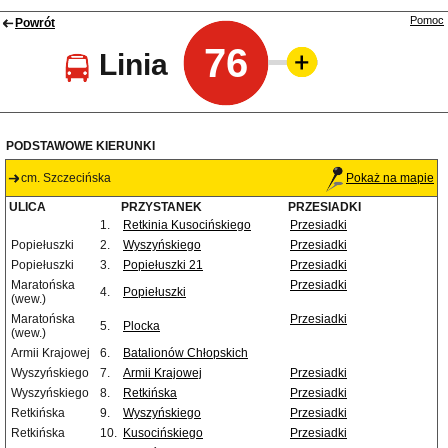
Pomoc
Powrót
76
Linia
PODSTAWOWE KIERUNKI
cm. Szczecińska
Pokaż na mapie
ULICA
PRZYSTANEK
PRZESIADKI
1.
Retkinia Kusocińskiego
Przesiadki
Popiełuszki
2.
Wyszyńskiego
Przesiadki
Popiełuszki
3.
Popiełuszki 21
Przesiadki
Maratońska
Przesiadki
4.
Popiełuszki
(wew.)
Maratońska
Przesiadki
5.
Plocka
(wew.)
Armii Krajowej
6.
Batalionów Chłopskich
Wyszyńskiego
7.
Armii Krajowej
Przesiadki
Wyszyńskiego
8.
Retkińska
Przesiadki
Retkińska
9.
Wyszyńskiego
Przesiadki
Retkińska
10.
Kusocińskiego
Przesiadki