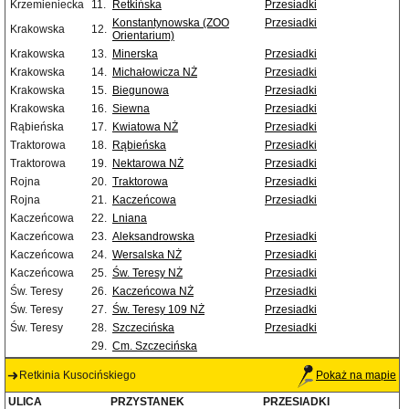
Krzemieniecka
11.
Retkińska
Przesiadki
Konstantynowska (ZOO
Przesiadki
Krakowska
12.
Orientarium)
Krakowska
13.
Minerska
Przesiadki
Krakowska
14.
Michałowicza NŻ
Przesiadki
Krakowska
15.
Biegunowa
Przesiadki
Krakowska
16.
Siewna
Przesiadki
Rąbieńska
17.
Kwiatowa NŻ
Przesiadki
Traktorowa
18.
Rąbieńska
Przesiadki
Traktorowa
19.
Nektarowa NŻ
Przesiadki
Rojna
20.
Traktorowa
Przesiadki
Rojna
21.
Kaczeńcowa
Przesiadki
Kaczeńcowa
22.
Lniana
Kaczeńcowa
23.
Aleksandrowska
Przesiadki
Kaczeńcowa
24.
Wersalska NŻ
Przesiadki
Kaczeńcowa
25.
Św. Teresy NŻ
Przesiadki
Św. Teresy
26.
Kaczeńcowa NŻ
Przesiadki
Św. Teresy
27.
Św. Teresy 109 NŻ
Przesiadki
Św. Teresy
28.
Szczecińska
Przesiadki
29.
Cm. Szczecińska
Retkinia Kusocińskiego
Pokaż na mapie
ULICA
PRZYSTANEK
PRZESIADKI