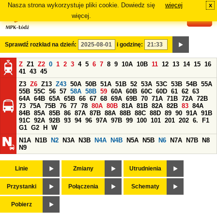
Nasza strona wykorzystuje pliki cookie. Dowiedz się
więcej
x
#
więcej.
Sprawdź rozkład na dzień:
i godzinę:
Z
Z1
Z2
0
1
2
3
4
5
6
7
8
9
10A
10B
11
12
13
14
15
16
41
43
45
Z3
Z6
Z13
Z43
50A
50B
51A
51B
52
53A
53C
53B
54B
55A
55B
55C
56
57
58A
58B
59
60A
60B
60C
60D
61
62
63
64A
64B
65A
65B
66
67
68
69A
69B
70
71A
71B
72A
72B
73
75A
75B
76
77
78
80A
80B
81A
81B
82A
82B
83
84A
84B
85A
85B
86
87A
87B
88A
88B
88C
88D
89
90
91A
91B
91C
92A
92B
93
94
96
97A
97B
99
100
101
201
202
6.
F1
G1
G2
H
W
N1A
N1B
N2
N3A
N3B
N4A
N4B
N5A
N5B
N6
N7A
N7B
N8
N9
Linie
Zmiany
Utrudnienia
Przystanki
Połączenia
Schematy
Pobierz