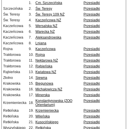
1.
Cm. Szczecińska
Przesiadki
Szczecińska
2.
Św. Teresy
Przesiadki
Św. Teresy
3.
Św. Teresy 109 NŻ
Przesiadki
Św. Teresy
4.
Kaczeńcowa NŻ
Przesiadki
Kaczeńcowa
5.
Wersalska NŻ
Przesiadki
Kaczeńcowa
6.
Warecka NŻ
Przesiadki
Kaczeńcowa
7.
Aleksandrowska
Przesiadki
Kaczeńcowa
8.
Lniana
Rojna
9.
Kaczeńcowa
Przesiadki
Traktorowa
10.
Rojna
Przesiadki
Traktorowa
11.
Nektarowa NŻ
Przesiadki
Traktorowa
12.
Rąbieńska
Przesiadki
Rąbieńska
13.
Kwiatowa NŻ
Przesiadki
Złotno
14.
Siewna
Przesiadki
Krakowska
15.
Biegunowa
Przesiadki
Krakowska
16.
Michałowicza NŻ
Przesiadki
Krakowska
17.
Minerska
Przesiadki
Konstantynowska (ZOO
Przesiadki
Krzemieniecka
18.
Orientarium)
Retkińska
19.
Krzemieniecka
Przesiadki
Retkińska
20.
Wileńska
Przesiadki
Retkińska
21.
Kusocińskiego
Przesiadki
Wyszyńskiego
22.
Retkińska
Przesiadki