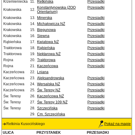
Krzemieniecka
11.
Retkińska
Przesiadki
Konstantynowska (ZOO
Przesiadki
Krakowska
12.
Orientarium)
Krakowska
13.
Minerska
Przesiadki
Krakowska
14.
Michałowicza NŻ
Przesiadki
Krakowska
15.
Biegunowa
Przesiadki
Krakowska
16.
Siewna
Przesiadki
Rąbieńska
17.
Kwiatowa NŻ
Przesiadki
Traktorowa
18.
Rąbieńska
Przesiadki
Traktorowa
19.
Nektarowa NŻ
Przesiadki
Rojna
20.
Traktorowa
Przesiadki
Rojna
21.
Kaczeńcowa
Przesiadki
Kaczeńcowa
22.
Lniana
Kaczeńcowa
23.
Aleksandrowska
Przesiadki
Kaczeńcowa
24.
Wersalska NŻ
Przesiadki
Kaczeńcowa
25.
Św. Teresy NŻ
Przesiadki
Św. Teresy
26.
Kaczeńcowa NŻ
Przesiadki
Św. Teresy
27.
Św. Teresy 109 NŻ
Przesiadki
Św. Teresy
28.
Szczecińska
Przesiadki
29.
Cm. Szczecińska
Retkinia Kusocińskiego
Pokaż na mapie
ULICA
PRZYSTANEK
PRZESIADKI