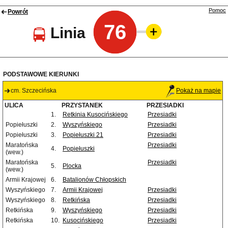
Pomoc
Powrót
76
Linia
PODSTAWOWE KIERUNKI
cm. Szczecińska
Pokaż na mapie
ULICA
PRZYSTANEK
PRZESIADKI
1.
Retkinia Kusocińskiego
Przesiadki
Popiełuszki
2.
Wyszyńskiego
Przesiadki
Popiełuszki
3.
Popiełuszki 21
Przesiadki
Maratońska
Przesiadki
4.
Popiełuszki
(wew.)
Maratońska
Przesiadki
5.
Plocka
(wew.)
Armii Krajowej
6.
Batalionów Chłopskich
Wyszyńskiego
7.
Armii Krajowej
Przesiadki
Wyszyńskiego
8.
Retkińska
Przesiadki
Retkińska
9.
Wyszyńskiego
Przesiadki
Retkińska
10.
Kusocińskiego
Przesiadki