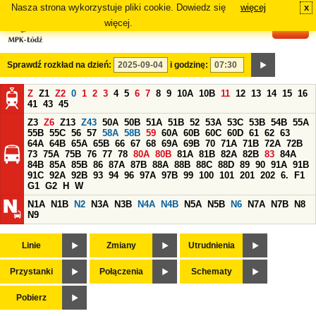
Nasza strona wykorzystuje pliki cookie. Dowiedz się
więcej
x
#
więcej.
Sprawdź rozkład na dzień:
i godzinę:
Z
Z1
Z2
0
1
2
3
4
5
6
7
8
9
10A
10B
11
12
13
14
15
16
41
43
45
Z3
Z6
Z13
Z43
50A
50B
51A
51B
52
53A
53C
53B
54B
55A
55B
55C
56
57
58A
58B
59
60A
60B
60C
60D
61
62
63
64A
64B
65A
65B
66
67
68
69A
69B
70
71A
71B
72A
72B
73
75A
75B
76
77
78
80A
80B
81A
81B
82A
82B
83
84A
84B
85A
85B
86
87A
87B
88A
88B
88C
88D
89
90
91A
91B
91C
92A
92B
93
94
96
97A
97B
99
100
101
201
202
6.
F1
G1
G2
H
W
N1A
N1B
N2
N3A
N3B
N4A
N4B
N5A
N5B
N6
N7A
N7B
N8
N9
Linie
Zmiany
Utrudnienia
Przystanki
Połączenia
Schematy
Pobierz