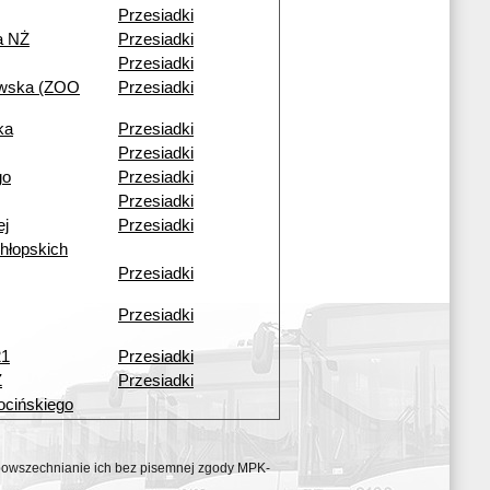
Przesiadki
a NŻ
Przesiadki
Przesiadki
owska (ZOO
Przesiadki
ka
Przesiadki
Przesiadki
go
Przesiadki
Przesiadki
ej
Przesiadki
hłopskich
Przesiadki
Przesiadki
21
Przesiadki
Ż
Przesiadki
ocińskiego
ozpowszechnianie ich bez pisemnej zgody MPK-