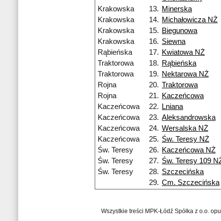
Krakowska
13.
Minerska
Krakowska
14.
Michałowicza NŻ
Krakowska
15.
Biegunowa
Krakowska
16.
Siewna
Rąbieńska
17.
Kwiatowa NŻ
Traktorowa
18.
Rąbieńska
Traktorowa
19.
Nektarowa NŻ
Rojna
20.
Traktorowa
Rojna
21.
Kaczeńcowa
Kaczeńcowa
22.
Lniana
Kaczeńcowa
23.
Aleksandrowska
Kaczeńcowa
24.
Wersalska NŻ
Kaczeńcowa
25.
Św. Teresy NŻ
Św. Teresy
26.
Kaczeńcowa NŻ
Św. Teresy
27.
Św. Teresy 109 N
Św. Teresy
28.
Szczecińska
29.
Cm. Szczecińska
Wszystkie treści MPK-Łódź Spółka z o.o. op