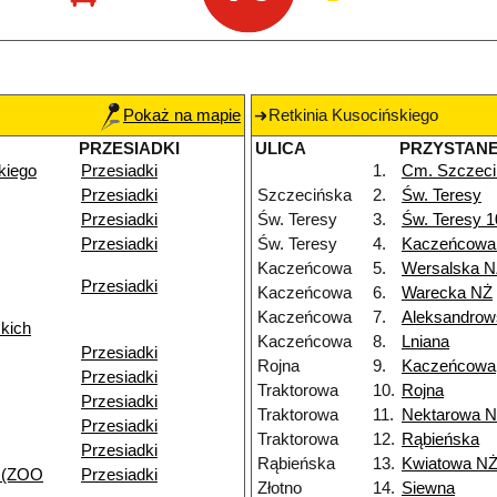
Pokaż na mapie
Retkinia Kusocińskiego
PRZESIADKI
ULICA
PRZYSTAN
kiego
Przesiadki
1.
Cm. Szczeci
Przesiadki
Szczecińska
2.
Św. Teresy
Przesiadki
Św. Teresy
3.
Św. Teresy 
Przesiadki
Św. Teresy
4.
Kaczeńcowa
Kaczeńcowa
5.
Wersalska 
Przesiadki
Kaczeńcowa
6.
Warecka NŻ
Kaczeńcowa
7.
Aleksandrow
kich
Kaczeńcowa
8.
Lniana
Przesiadki
Rojna
9.
Kaczeńcowa
Przesiadki
Traktorowa
10.
Rojna
Przesiadki
Traktorowa
11.
Nektarowa 
Przesiadki
Traktorowa
12.
Rąbieńska
Przesiadki
Rąbieńska
13.
Kwiatowa N
 (ZOO
Przesiadki
Złotno
14.
Siewna