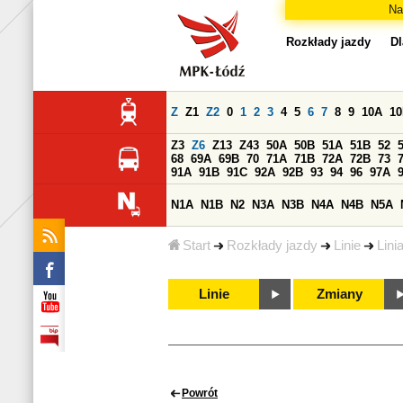
Na
Rozkłady jazdy
Dl
Z
Z1
Z2
0
1
2
3
4
5
6
7
8
9
10A
1
Z3
Z6
Z13
Z43
50A
50B
51A
51B
52
68
69A
69B
70
71A
71B
72A
72B
73
91A
91B
91C
92A
92B
93
94
96
97A
N1A
N1B
N2
N3A
N3B
N4A
N4B
N5A
Start
Rozkłady jazdy
Linie
Lini
Linie
Zmiany
Powrót