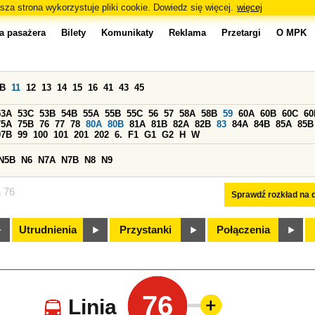
sza strona wykorzystuje pliki cookie. Dowiedz się więcej.
więcej
a pasażera
Bilety
Komunikaty
Reklama
Przetargi
O MPK
0B
11
12
13
14
15
16
41
43
45
53A
53C
53B
54B
55A
55B
55C
56
57
58A
58B
59
60A
60B
60C
60
75A
75B
76
77
78
80A
80B
81A
81B
82A
82B
83
84A
84B
85A
85B
97B
99
100
101
201
202
6.
F1
G1
G2
H
W
N5B
N6
N7A
N7B
N8
N9
a 76
Sprawdź rozkład na d
Utrudnienia
Przystanki
Połączenia
76
Linia