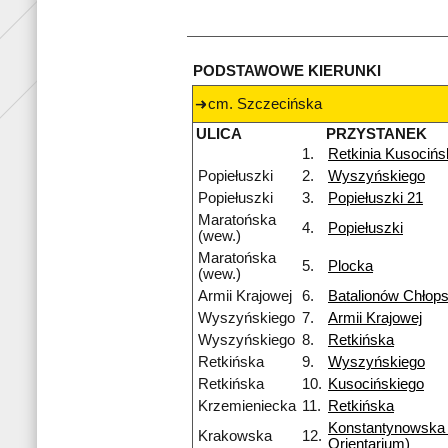
PODSTAWOWE KIERUNKI
cm. Szczecińska
ULICA
PRZYSTANEK
1.
Retkinia Kusocińs
Popiełuszki
2.
Wyszyńskiego
Popiełuszki
3.
Popiełuszki 21
Maratońska
4.
Popiełuszki
(wew.)
Maratońska
5.
Plocka
(wew.)
Armii Krajowej
6.
Batalionów Chłops
Wyszyńskiego
7.
Armii Krajowej
Wyszyńskiego
8.
Retkińska
Retkińska
9.
Wyszyńskiego
Retkińska
10.
Kusocińskiego
Krzemieniecka
11.
Retkińska
Konstantynowska
Krakowska
12.
Orientarium)