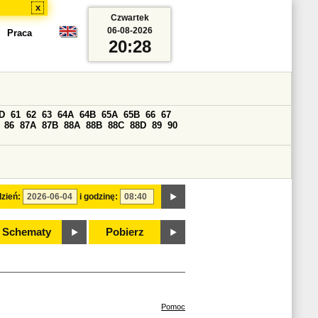
x
Czwartek
06-08-2026
Praca
20:28
D
61
62
63
64A
64B
65A
65B
66
67
86
87A
87B
88A
88B
88C
88D
89
90
zień:
i godzinę:
Schematy
Pobierz
Pomoc