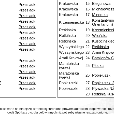
Krakowska
15.
Biegunowa
Przesiadki
Krakowska
16.
Michałowicz
Przesiadki
Krakowska
17.
Minerska
Przesiadki
Konstantyn
Przesiadki
Krzemieniecka
18.
Orientarium)
Przesiadki
Retkińska
19.
Krzemieniec
Przesiadki
Retkińska
20.
Wileńska
Przesiadki
Retkińska
21.
Kusocińskie
Przesiadki
Wyszyńskiego
22.
Retkińska
Przesiadki
Wyszyńskiego
23.
Armii Krajow
Armii Krajowej
24.
Batalionów C
Przesiadki
Maratońska
25.
Plocka
Przesiadki
(wew.)
Przesiadki
Maratońska
26.
Popiełuszki
Przesiadki
(wew.)
Ż
Przesiadki
Popiełuszki
27.
Popiełuszki 
Przesiadki
Popiełuszki
28.
Pływacka N
29.
Retkinia Kus
ublikowane na niniejszej stronie są chronione prawem autorskim. Kopiowanie i r
Łódź Spółka z o.o. dla celów innych niż potrzeby własne jest zabronione.