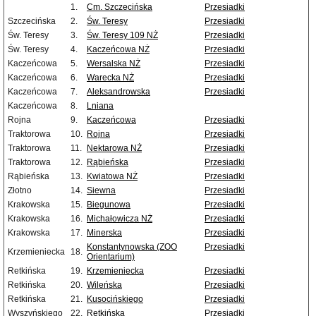
1.
Cm. Szczecińska
Przesiadki
Szczecińska
2.
Św. Teresy
Przesiadki
Św. Teresy
3.
Św. Teresy 109 NŻ
Przesiadki
Św. Teresy
4.
Kaczeńcowa NŻ
Przesiadki
Kaczeńcowa
5.
Wersalska NŻ
Przesiadki
Kaczeńcowa
6.
Warecka NŻ
Przesiadki
Kaczeńcowa
7.
Aleksandrowska
Przesiadki
Kaczeńcowa
8.
Lniana
Rojna
9.
Kaczeńcowa
Przesiadki
Traktorowa
10.
Rojna
Przesiadki
Traktorowa
11.
Nektarowa NŻ
Przesiadki
Traktorowa
12.
Rąbieńska
Przesiadki
Rąbieńska
13.
Kwiatowa NŻ
Przesiadki
Złotno
14.
Siewna
Przesiadki
Krakowska
15.
Biegunowa
Przesiadki
Krakowska
16.
Michałowicza NŻ
Przesiadki
Krakowska
17.
Minerska
Przesiadki
Konstantynowska (ZOO
Przesiadki
Krzemieniecka
18.
Orientarium)
Retkińska
19.
Krzemieniecka
Przesiadki
Retkińska
20.
Wileńska
Przesiadki
Retkińska
21.
Kusocińskiego
Przesiadki
Wyszyńskiego
22.
Retkińska
Przesiadki