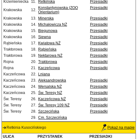
Krzemieniecka
11.
Retkińska
Przesiadki
Konstantynowska (ZOO
Przesiadki
Krakowska
12.
Orientarium)
Krakowska
13.
Minerska
Przesiadki
Krakowska
14.
Michałowicza NŻ
Przesiadki
Krakowska
15.
Biegunowa
Przesiadki
Krakowska
16.
Siewna
Przesiadki
Rąbieńska
17.
Kwiatowa NŻ
Przesiadki
Traktorowa
18.
Rąbieńska
Przesiadki
Traktorowa
19.
Nektarowa NŻ
Przesiadki
Rojna
20.
Traktorowa
Przesiadki
Rojna
21.
Kaczeńcowa
Przesiadki
Kaczeńcowa
22.
Lniana
Kaczeńcowa
23.
Aleksandrowska
Przesiadki
Kaczeńcowa
24.
Wersalska NŻ
Przesiadki
Kaczeńcowa
25.
Św. Teresy NŻ
Przesiadki
Św. Teresy
26.
Kaczeńcowa NŻ
Przesiadki
Św. Teresy
27.
Św. Teresy 109 NŻ
Przesiadki
Św. Teresy
28.
Szczecińska
Przesiadki
29.
Cm. Szczecińska
Retkinia Kusocińskiego
Pokaż na mapie
ULICA
PRZYSTANEK
PRZESIADKI