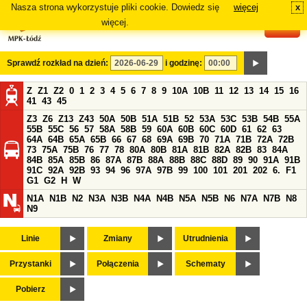
Nasza strona wykorzystuje pliki cookie. Dowiedz się
więcej
x
#
więcej.
Sprawdź rozkład na dzień:
i godzinę:
Z
Z1
Z2
0
1
2
3
4
5
6
7
8
9
10A
10B
11
12
13
14
15
16
41
43
45
Z3
Z6
Z13
Z43
50A
50B
51A
51B
52
53A
53C
53B
54B
55A
55B
55C
56
57
58A
58B
59
60A
60B
60C
60D
61
62
63
64A
64B
65A
65B
66
67
68
69A
69B
70
71A
71B
72A
72B
73
75A
75B
76
77
78
80A
80B
81A
81B
82A
82B
83
84A
84B
85A
85B
86
87A
87B
88A
88B
88C
88D
89
90
91A
91B
91C
92A
92B
93
94
96
97A
97B
99
100
101
201
202
6.
F1
G1
G2
H
W
N1A
N1B
N2
N3A
N3B
N4A
N4B
N5A
N5B
N6
N7A
N7B
N8
N9
Linie
Zmiany
Utrudnienia
Przystanki
Połączenia
Schematy
Pobierz