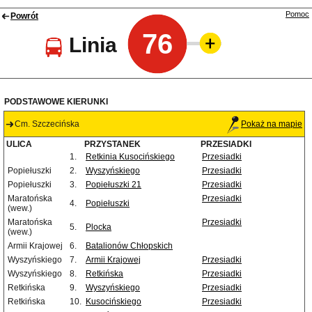
Pomoc
Powrót
76
Linia
PODSTAWOWE KIERUNKI
Cm. Szczecińska
Pokaż na mapie
ULICA
PRZYSTANEK
PRZESIADKI
1.
Retkinia Kusocińskiego
Przesiadki
Popiełuszki
2.
Wyszyńskiego
Przesiadki
Popiełuszki
3.
Popiełuszki 21
Przesiadki
Maratońska
Przesiadki
4.
Popiełuszki
(wew.)
Maratońska
Przesiadki
5.
Plocka
(wew.)
Armii Krajowej
6.
Batalionów Chłopskich
Wyszyńskiego
7.
Armii Krajowej
Przesiadki
Wyszyńskiego
8.
Retkińska
Przesiadki
Retkińska
9.
Wyszyńskiego
Przesiadki
Retkińska
10.
Kusocińskiego
Przesiadki