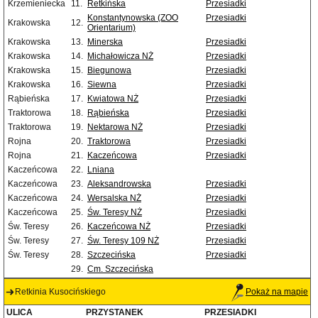
Krzemieniecka
11.
Retkińska
Przesiadki
Konstantynowska (ZOO
Przesiadki
Krakowska
12.
Orientarium)
Krakowska
13.
Minerska
Przesiadki
Krakowska
14.
Michałowicza NŻ
Przesiadki
Krakowska
15.
Biegunowa
Przesiadki
Krakowska
16.
Siewna
Przesiadki
Rąbieńska
17.
Kwiatowa NŻ
Przesiadki
Traktorowa
18.
Rąbieńska
Przesiadki
Traktorowa
19.
Nektarowa NŻ
Przesiadki
Rojna
20.
Traktorowa
Przesiadki
Rojna
21.
Kaczeńcowa
Przesiadki
Kaczeńcowa
22.
Lniana
Kaczeńcowa
23.
Aleksandrowska
Przesiadki
Kaczeńcowa
24.
Wersalska NŻ
Przesiadki
Kaczeńcowa
25.
Św. Teresy NŻ
Przesiadki
Św. Teresy
26.
Kaczeńcowa NŻ
Przesiadki
Św. Teresy
27.
Św. Teresy 109 NŻ
Przesiadki
Św. Teresy
28.
Szczecińska
Przesiadki
29.
Cm. Szczecińska
Retkinia Kusocińskiego
Pokaż na mapie
ULICA
PRZYSTANEK
PRZESIADKI