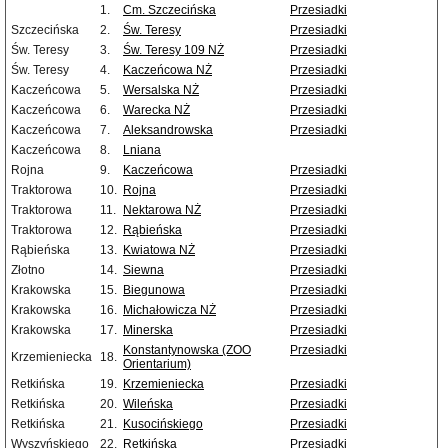
1.
Cm. Szczecińska
Przesiadki
Szczecińska
2.
Św. Teresy
Przesiadki
Św. Teresy
3.
Św. Teresy 109 NŻ
Przesiadki
Św. Teresy
4.
Kaczeńcowa NŻ
Przesiadki
Kaczeńcowa
5.
Wersalska NŻ
Przesiadki
Kaczeńcowa
6.
Warecka NŻ
Przesiadki
Kaczeńcowa
7.
Aleksandrowska
Przesiadki
Kaczeńcowa
8.
Lniana
Rojna
9.
Kaczeńcowa
Przesiadki
Traktorowa
10.
Rojna
Przesiadki
Traktorowa
11.
Nektarowa NŻ
Przesiadki
Traktorowa
12.
Rąbieńska
Przesiadki
Rąbieńska
13.
Kwiatowa NŻ
Przesiadki
Złotno
14.
Siewna
Przesiadki
Krakowska
15.
Biegunowa
Przesiadki
Krakowska
16.
Michałowicza NŻ
Przesiadki
Krakowska
17.
Minerska
Przesiadki
Konstantynowska (ZOO
Przesiadki
Krzemieniecka
18.
Orientarium)
Retkińska
19.
Krzemieniecka
Przesiadki
Retkińska
20.
Wileńska
Przesiadki
Retkińska
21.
Kusocińskiego
Przesiadki
Wyszyńskiego
22.
Retkińska
Przesiadki