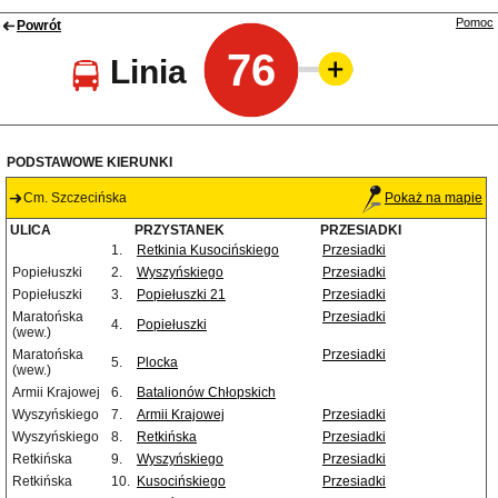
Pomoc
Powrót
76
Linia
PODSTAWOWE KIERUNKI
Cm. Szczecińska
Pokaż na mapie
ULICA
PRZYSTANEK
PRZESIADKI
1.
Retkinia Kusocińskiego
Przesiadki
Popiełuszki
2.
Wyszyńskiego
Przesiadki
Popiełuszki
3.
Popiełuszki 21
Przesiadki
Maratońska
Przesiadki
4.
Popiełuszki
(wew.)
Maratońska
Przesiadki
5.
Plocka
(wew.)
Armii Krajowej
6.
Batalionów Chłopskich
Wyszyńskiego
7.
Armii Krajowej
Przesiadki
Wyszyńskiego
8.
Retkińska
Przesiadki
Retkińska
9.
Wyszyńskiego
Przesiadki
Retkińska
10.
Kusocińskiego
Przesiadki