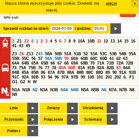
Nasza strona wykorzystuje pliki cookie. Dowiedz się
więcej
x
#
więcej.
Sprawdź rozkład na dzień:
i godzinę:
Z
Z1
Z2
0
1
2
3
4
5
6
7
8
9
10A
10B
11
12
13
14
15
16
41
43
45
Z3
Z6
Z13
Z43
50A
50B
51A
51B
52
53A
53C
53B
54B
55A
55B
55C
56
57
58A
58B
59
60A
60B
60C
60D
61
62
63
64A
64B
65A
65B
66
67
68
69A
69B
70
71A
71B
72A
72B
73
75A
75B
76
77
78
80A
80B
81A
81B
82A
82B
83
84A
84B
85A
85B
86
87A
87B
88A
88B
88C
88D
89
90
91A
91B
91C
92A
92B
93
94
96
97A
97B
99
100
101
201
202
6.
F1
G1
G2
H
W
N1A
N1B
N2
N3A
N3B
N4A
N4B
N5A
N5B
N6
N7A
N7B
N8
N9
Linie
Zmiany
Utrudnienia
Przystanki
Połączenia
Schematy
Pobierz