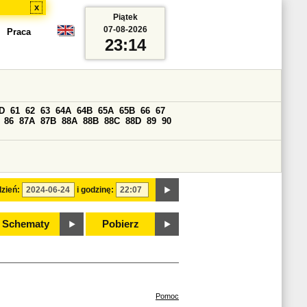
x
Piątek
07-08-2026
Praca
23:14
D
61
62
63
64A
64B
65A
65B
66
67
86
87A
87B
88A
88B
88C
88D
89
90
zień:
i godzinę:
Schematy
Pobierz
Pomoc