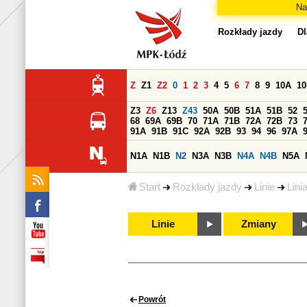
Na
Rozkłady jazdy
Dl
Z
Z1
Z2
0
1
2
3
4
5
6
7
8
9
10A
1
Z3
Z6
Z13
Z43
50A
50B
51A
51B
52
68
69A
69B
70
71A
71B
72A
72B
73
91A
91B
91C
92A
92B
93
94
96
97A
N1A
N1B
N2
N3A
N3B
N4A
N4B
N5A
Start
Rozkłady jazdy
Linie
Lini
Linie
Zmiany
Powrót