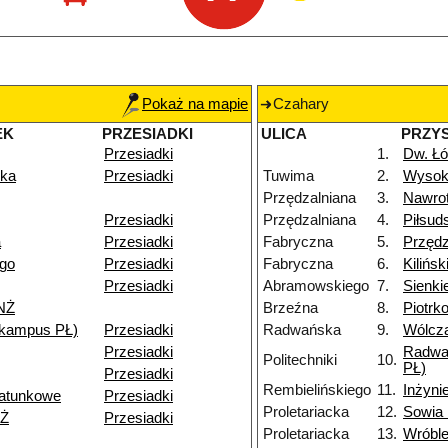
Pokaż na mapie
Czahary
EK
PRZESIADKI
ULICA
PRZY
Przesiadki
1.
Dw. Łó
zka
Przesiadki
Tuwima
2.
Wysok
Przędzalniana
3.
Nawro
Przesiadki
Przędzalniana
4.
Piłsud
a
Przesiadki
Fabryczna
5.
Przędz
go
Przesiadki
Fabryczna
6.
Kilińs
Przesiadki
Abramowskiego
7.
Sienki
 NŻ
Brzeźna
8.
Piotrk
 (kampus PŁ)
Przesiadki
Radwańska
9.
Wólcz
Przesiadki
Radwa
Politechniki
10.
PŁ)
Przesiadki
Rembielińskiego
11.
Inżyni
atunkowe
Przesiadki
Proletariacka
12.
Sowia
NŻ
Przesiadki
Proletariacka
13.
Wróbl