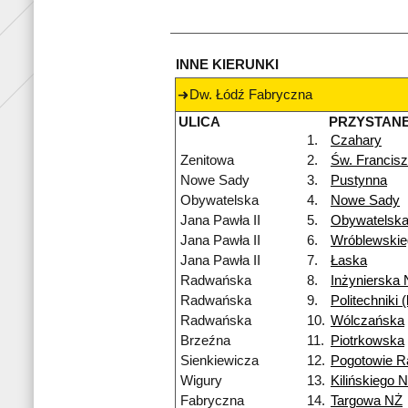
INNE KIERUNKI
Dw. Łódź Fabryczna
ULICA
PRZYSTAN
1.
Czahary
Zenitowa
2.
Św. Francis
Nowe Sady
3.
Pustynna
Obywatelska
4.
Nowe Sady
Jana Pawła II
5.
Obywatelsk
Jana Pawła II
6.
Wróblewskie
Jana Pawła II
7.
Łaska
Radwańska
8.
Inżynierska
Radwańska
9.
Politechniki
Radwańska
10.
Wólczańska
Brzeźna
11.
Piotrkowska
Sienkiewicza
12.
Pogotowie R
Wigury
13.
Kilińskiego 
Fabryczna
14.
Targowa NŻ