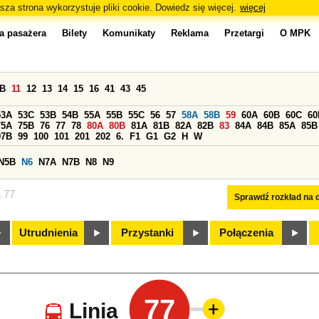
sza strona wykorzystuje pliki cookie. Dowiedz się więcej.
więcej
a pasażera
Bilety
Komunikaty
Reklama
Przetargi
O MPK
0B
11
12
13
14
15
16
41
43
45
53A
53C
53B
54B
55A
55B
55C
56
57
58A
58B
59
60A
60B
60C
60
75A
75B
76
77
78
80A
80B
81A
81B
82A
82B
83
84A
84B
85A
85B
97B
99
100
101
201
202
6.
F1
G1
G2
H
W
N5B
N6
N7A
N7B
N8
N9
a 77
Sprawdź rozkład na d
Utrudnienia
Przystanki
Połączenia
77
Linia