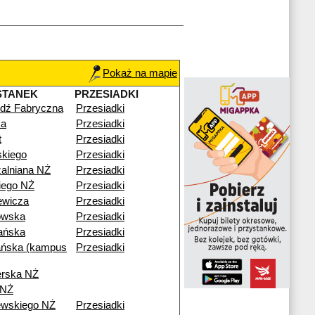
Pokaż na mapie
STANEK
PRZESIADKI
dź Fabryczna
Przesiadki
a
Przesiadki
t
Przesiadki
skiego
Przesiadki
alniana NŻ
Przesiadki
kiego NŻ
Przesiadki
ewicza
Przesiadki
owska
Przesiadki
ańska
Przesiadki
ńska (kampus
Przesiadki
erska NŻ
 NŻ
ewskiego NŻ
Przesiadki