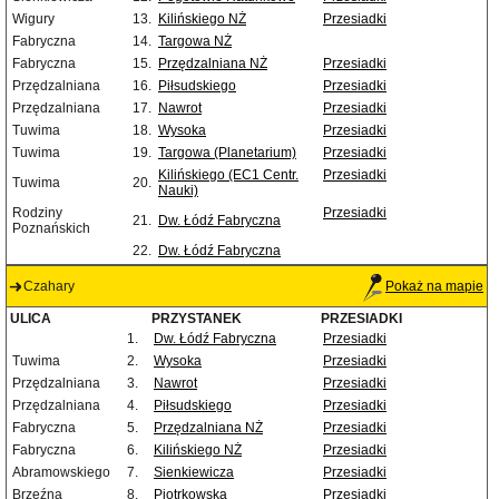
Wigury
13.
Kilińskiego NŻ
Przesiadki
Fabryczna
14.
Targowa NŻ
Fabryczna
15.
Przędzalniana NŻ
Przesiadki
Przędzalniana
16.
Piłsudskiego
Przesiadki
Przędzalniana
17.
Nawrot
Przesiadki
Tuwima
18.
Wysoka
Przesiadki
Tuwima
19.
Targowa (Planetarium)
Przesiadki
Kilińskiego (EC1 Centr.
Przesiadki
Tuwima
20.
Nauki)
Rodziny
Przesiadki
21.
Dw. Łódź Fabryczna
Poznańskich
22.
Dw. Łódź Fabryczna
Czahary
Pokaż na mapie
ULICA
PRZYSTANEK
PRZESIADKI
1.
Dw. Łódź Fabryczna
Przesiadki
Tuwima
2.
Wysoka
Przesiadki
Przędzalniana
3.
Nawrot
Przesiadki
Przędzalniana
4.
Piłsudskiego
Przesiadki
Fabryczna
5.
Przędzalniana NŻ
Przesiadki
Fabryczna
6.
Kilińskiego NŻ
Przesiadki
Abramowskiego
7.
Sienkiewicza
Przesiadki
Brzeźna
8.
Piotrkowska
Przesiadki