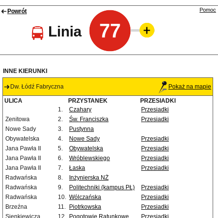
Pomoc
Powrót
77
Linia
INNE KIERUNKI
Dw. Łódź Fabryczna
Pokaż na mapie
ULICA
PRZYSTANEK
PRZESIADKI
1.
Czahary
Przesiadki
Zenitowa
2.
Św. Franciszka
Przesiadki
Nowe Sady
3.
Pustynna
Obywatelska
4.
Nowe Sady
Przesiadki
Jana Pawła II
5.
Obywatelska
Przesiadki
Jana Pawła II
6.
Wróblewskiego
Przesiadki
Jana Pawła II
7.
Łaska
Przesiadki
Radwańska
8.
Inżynierska NŻ
Radwańska
9.
Politechniki (kampus PŁ)
Przesiadki
Radwańska
10.
Wólczańska
Przesiadki
Brzeźna
11.
Piotrkowska
Przesiadki
Sienkiewicza
12.
Pogotowie Ratunkowe
Przesiadki