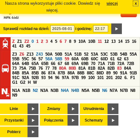
Nasza strona wykorzystuje pliki cookie. Dowiedz się
więcej
x
#
więcej.
Sprawdź rozkład na dzień:
i godzinę:
Z
Z1
Z2
0
1
2
3
4
5
6
7
8
9
10A
10B
11
12
13
14
15
16
41
43
45
Z3
Z6
Z13
Z43
50A
50B
51A
51B
52
53A
53C
53B
54B
55A
55B
55C
56
57
58A
58B
59
60A
60B
60C
60D
61
62
63
64A
64B
65A
65B
66
67
68
69A
69B
70
71A
71B
72A
72B
73
75A
75B
76
77
78
80A
80B
81A
81B
82A
82B
83
84A
84B
85A
85B
86
87A
87B
88A
88B
88C
88D
89
90
91A
91B
91C
92A
92B
93
94
96
97A
97B
99
100
101
201
202
6.
F1
G1
G2
H
W
N1A
N1B
N2
N3A
N3B
N4A
N4B
N5A
N5B
N6
N7A
N7B
N8
N9
Linie
Zmiany
Utrudnienia
Przystanki
Połączenia
Schematy
Pobierz