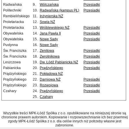
Radwańska
9.
Wólczańska
Przesiadki
Politechniki
10.
Radwańska (kampus PŁ)
Przesiadki
Rembielińskiego
11.
Inżynierska NŻ
Proletariacka
12.
Sowia NŻ
Proletariacka
13.
Wróblewskiego NŻ
Przesiadki
Obywatelska
14.
Jana Pawła II
Przesiadki
Obywatelska
15.
Nowe Sady
Przesiadki
Pustynna
16.
Nowe Sady
Św. Franciszka
17.
Zenitowa
Przesiadki
Św. Franciszka
18.
Zwrotnikowa
Przesiadki
Leszczowa
19.
Dw. Łódź Pabianicka NŻ
Przesiadki
Pabianicka
20.
Prądzyńskiego
Przesiadki
Prądzyńskiego
21.
Pokładowa NŻ
Prądzyńskiego
22.
Darniowa NŻ
Przesiadki
Prądzyńskiego
23.
Rozwojowa
Przesiadki
Czahary
24.
Prądzyńskiego
Przesiadki
25.
Czahary
Wszystkie treści MPK-Łódź Spółka z o.o. opublikowane na niniejszej stronie są
chronione prawem autorskim. Kopiowanie i rozpowszechnianie ich bez pisemnej
zgody MPK-Łódź Spółka z o.o. dla celów innych niż potrzeby własne jest
zabronione.