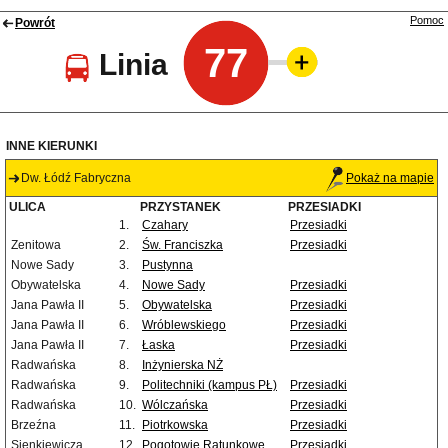
Pomoc
Powrót
77
Linia
INNE KIERUNKI
Dw. Łódź Fabryczna
Pokaż na mapie
ULICA
PRZYSTANEK
PRZESIADKI
1.
Czahary
Przesiadki
Zenitowa
2.
Św. Franciszka
Przesiadki
Nowe Sady
3.
Pustynna
Obywatelska
4.
Nowe Sady
Przesiadki
Jana Pawła II
5.
Obywatelska
Przesiadki
Jana Pawła II
6.
Wróblewskiego
Przesiadki
Jana Pawła II
7.
Łaska
Przesiadki
Radwańska
8.
Inżynierska NŻ
Radwańska
9.
Politechniki (kampus PŁ)
Przesiadki
Radwańska
10.
Wólczańska
Przesiadki
Brzeźna
11.
Piotrkowska
Przesiadki
Sienkiewicza
12.
Pogotowie Ratunkowe
Przesiadki