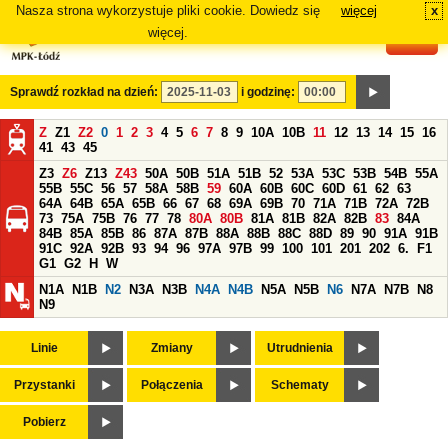
Nasza strona wykorzystuje pliki cookie. Dowiedz się
więcej
x
#
więcej.
Sprawdź rozkład na dzień:
i godzinę:
Z
Z1
Z2
0
1
2
3
4
5
6
7
8
9
10A
10B
11
12
13
14
15
16
41
43
45
Z3
Z6
Z13
Z43
50A
50B
51A
51B
52
53A
53C
53B
54B
55A
55B
55C
56
57
58A
58B
59
60A
60B
60C
60D
61
62
63
64A
64B
65A
65B
66
67
68
69A
69B
70
71A
71B
72A
72B
73
75A
75B
76
77
78
80A
80B
81A
81B
82A
82B
83
84A
84B
85A
85B
86
87A
87B
88A
88B
88C
88D
89
90
91A
91B
91C
92A
92B
93
94
96
97A
97B
99
100
101
201
202
6.
F1
G1
G2
H
W
N1A
N1B
N2
N3A
N3B
N4A
N4B
N5A
N5B
N6
N7A
N7B
N8
N9
Linie
Zmiany
Utrudnienia
Przystanki
Połączenia
Schematy
Pobierz