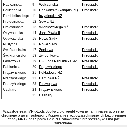
Radwańska
9.
Wólczańska
Przesiadki
Politechniki
10.
Radwańska (kampus PŁ)
Przesiadki
Rembielińskiego
11.
Inżynierska NŻ
Proletariacka
12.
Sowia NŻ
Proletariacka
13.
Wróblewskiego NŻ
Przesiadki
Obywatelska
14.
Jana Pawła II
Przesiadki
Obywatelska
15.
Nowe Sady
Przesiadki
Pustynna
16.
Nowe Sady
Św. Franciszka
17.
Zenitowa
Przesiadki
Św. Franciszka
18.
Zwrotnikowa
Przesiadki
Leszczowa
19.
Dw. Łódź Pabianicka NŻ
Przesiadki
Pabianicka
20.
Prądzyńskiego
Przesiadki
Prądzyńskiego
21.
Pokładowa NŻ
Prądzyńskiego
22.
Darniowa NŻ
Przesiadki
Prądzyńskiego
23.
Rozwojowa
Przesiadki
Czahary
24.
Prądzyńskiego
Przesiadki
25.
Czahary
Wszystkie treści MPK-Łódź Spółka z o.o. opublikowane na niniejszej stronie są
chronione prawem autorskim. Kopiowanie i rozpowszechnianie ich bez pisemnej
zgody MPK-Łódź Spółka z o.o. dla celów innych niż potrzeby własne jest
zabronione.