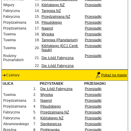
Wigury
13.
Kilińskiego NŻ
Przesiadki
Fabryczna
14.
Targowa NŻ
Fabryczna
15.
Przędzalniana NŻ
Przesiadki
Przędzalniana
16.
Piłsudskiego
Przesiadki
Przędzalniana
17.
Nawrot
Przesiadki
Tuwima
18.
Wysoka
Przesiadki
Tuwima
19.
Targowa (Planetarium)
Przesiadki
Kilińskiego (EC1 Centr.
Przesiadki
Tuwima
20.
Nauki)
Rodziny
Przesiadki
21.
Dw. Łódź Fabryczna
Poznańskich
22.
Dw. Łódź Fabryczna
Czahary
Pokaż na mapie
ULICA
PRZYSTANEK
PRZESIADKI
1.
Dw. Łódź Fabryczna
Przesiadki
Tuwima
2.
Wysoka
Przesiadki
Przędzalniana
3.
Nawrot
Przesiadki
Przędzalniana
4.
Piłsudskiego
Przesiadki
Fabryczna
5.
Przędzalniana NŻ
Przesiadki
Fabryczna
6.
Kilińskiego NŻ
Przesiadki
Abramowskiego
7.
Sienkiewicza
Przesiadki
Brzeźna
8.
Piotrkowska
Przesiadki