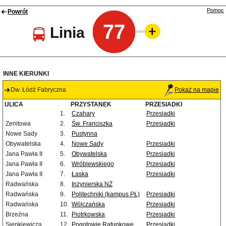
Pomoc
Powrót
77
Linia
INNE KIERUNKI
Dw. Łódź Fabryczna
Pokaż na mapie
ULICA
PRZYSTANEK
PRZESIADKI
1.
Czahary
Przesiadki
Zenitowa
2.
Św. Franciszka
Przesiadki
Nowe Sady
3.
Pustynna
Obywatelska
4.
Nowe Sady
Przesiadki
Jana Pawła II
5.
Obywatelska
Przesiadki
Jana Pawła II
6.
Wróblewskiego
Przesiadki
Jana Pawła II
7.
Łaska
Przesiadki
Radwańska
8.
Inżynierska NŻ
Radwańska
9.
Politechniki (kampus PŁ)
Przesiadki
Radwańska
10.
Wólczańska
Przesiadki
Brzeźna
11.
Piotrkowska
Przesiadki
Sienkiewicza
12.
Pogotowie Ratunkowe
Przesiadki