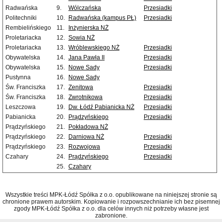
Radwańska
9.
Wólczańska
Przesiadki
Politechniki
10.
Radwańska (kampus PŁ)
Przesiadki
Rembielińskiego
11.
Inżynierska NŻ
Proletariacka
12.
Sowia NŻ
Proletariacka
13.
Wróblewskiego NŻ
Przesiadki
Obywatelska
14.
Jana Pawła II
Przesiadki
Obywatelska
15.
Nowe Sady
Przesiadki
Pustynna
16.
Nowe Sady
Św. Franciszka
17.
Zenitowa
Przesiadki
Św. Franciszka
18.
Zwrotnikowa
Przesiadki
Leszczowa
19.
Dw. Łódź Pabianicka NŻ
Przesiadki
Pabianicka
20.
Prądzyńskiego
Przesiadki
Prądzyńskiego
21.
Pokładowa NŻ
Prądzyńskiego
22.
Darniowa NŻ
Przesiadki
Prądzyńskiego
23.
Rozwojowa
Przesiadki
Czahary
24.
Prądzyńskiego
Przesiadki
25.
Czahary
Wszystkie treści MPK-Łódź Spółka z o.o. opublikowane na niniejszej stronie są
chronione prawem autorskim. Kopiowanie i rozpowszechnianie ich bez pisemnej
zgody MPK-Łódź Spółka z o.o. dla celów innych niż potrzeby własne jest
zabronione.