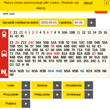
Nasza strona wykorzystuje pliki cookie. Dowiedz się
więcej
x
#
więcej.
Sprawdź rozkład na dzień:
i godzinę:
Z
Z1
Z2
0
1
2
3
4
5
6
7
8
9
10A
10B
11
12
13
14
15
16
41
43
45
Z3
Z6
Z13
Z43
50A
50B
51A
51B
52
53A
53C
53B
54B
55A
55B
55C
56
57
58A
58B
59
60A
60B
60C
60D
61
62
63
64A
64B
65A
65B
66
67
68
69A
69B
70
71A
71B
72A
72B
73
75A
75B
76
77
78
80A
80B
81A
81B
82A
82B
83
84A
84B
85A
85B
86
87A
87B
88A
88B
88C
88D
89
90
91A
91B
91C
92A
92B
93
94
96
97A
97B
99
100
101
201
202
6.
F1
G1
G2
H
W
N1A
N1B
N2
N3A
N3B
N4A
N4B
N5A
N5B
N6
N7A
N7B
N8
N9
Linie
Zmiany
Utrudnienia
Przystanki
Połączenia
Schematy
Pobierz