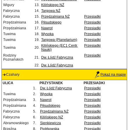
Wigury
13.
Kilińskiego NŻ
Fabryczna
14.
Targowa NŻ
Fabryczna
15.
Przędzalniana NŻ
Przesiadki
Przędzalniana
16.
Piłsudskiego
Przesiadki
Przędzalniana
17.
Nawrot
Przesiadki
Tuwima
18.
Wysoka
Przesiadki
Tuwima
19.
Targowa (Planetarium)
Przesiadki
Kilińskiego (EC1 Centr.
Przesiadki
Tuwima
20.
Nauki)
Rodziny
Przesiadki
21.
Dw. Łódź Fabryczna
Poznańskich
22.
Dw. Łódź Fabryczna
Czahary
Pokaż na mapie
ULICA
PRZYSTANEK
PRZESIADKI
1.
Dw. Łódź Fabryczna
Przesiadki
Tuwima
2.
Wysoka
Przesiadki
Przędzalniana
3.
Nawrot
Przesiadki
Przędzalniana
4.
Piłsudskiego
Przesiadki
Fabryczna
5.
Przędzalniana NŻ
Przesiadki
Fabryczna
6.
Kilińskiego NŻ
Przesiadki
Abramowskiego
7.
Sienkiewicza
Przesiadki
Brzeźna
8.
Piotrkowska
Przesiadki