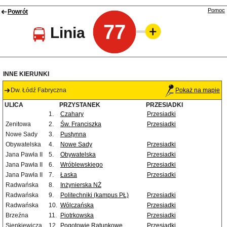
Pomoc
Powrót
77
Linia
INNE KIERUNKI
Dw. Łódź Fabryczna
Pokaż na mapie
ULICA
PRZYSTANEK
PRZESIADKI
1.
Czahary
Przesiadki
Zenitowa
2.
Św. Franciszka
Przesiadki
Nowe Sady
3.
Pustynna
Obywatelska
4.
Nowe Sady
Przesiadki
Jana Pawła II
5.
Obywatelska
Przesiadki
Jana Pawła II
6.
Wróblewskiego
Przesiadki
Jana Pawła II
7.
Łaska
Przesiadki
Radwańska
8.
Inżynierska NŻ
Radwańska
9.
Politechniki (kampus PŁ)
Przesiadki
Radwańska
10.
Wólczańska
Przesiadki
Brzeźna
11.
Piotrkowska
Przesiadki
Sienkiewicza
12.
Pogotowie Ratunkowe
Przesiadki