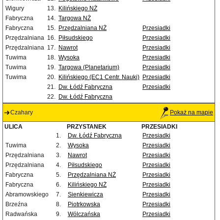
Wigury
13.
Kilińskiego NŻ
Fabryczna
14.
Targowa NŻ
Fabryczna
15.
Przędzalniana NŻ
Przesiadki
Przędzalniana
16.
Piłsudskiego
Przesiadki
Przędzalniana
17.
Nawrot
Przesiadki
Tuwima
18.
Wysoka
Przesiadki
Tuwima
19.
Targowa (Planetarium)
Przesiadki
Tuwima
20.
Kilińskiego (EC1 Centr. Nauki)
Przesiadki
21.
Dw. Łódź Fabryczna
Przesiadki
22.
Dw. Łódź Fabryczna
Czahary
Pokaż na mapie
ULICA
PRZYSTANEK
PRZESIADKI
1.
Dw. Łódź Fabryczna
Przesiadki
Tuwima
2.
Wysoka
Przesiadki
Przędzalniana
3.
Nawrot
Przesiadki
Przędzalniana
4.
Piłsudskiego
Przesiadki
Fabryczna
5.
Przędzalniana NŻ
Przesiadki
Fabryczna
6.
Kilińskiego NŻ
Przesiadki
Abramowskiego
7.
Sienkiewicza
Przesiadki
Brzeźna
8.
Piotrkowska
Przesiadki
Radwańska
9.
Wólczańska
Przesiadki