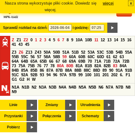
Nasza strona wykorzystuje pliki cookie. Dowiedz się
więcej
x
#
więcej.
Sprawdź rozkład na dzień:
i godzinę:
Z
Z1
Z2
0
1
2
3
4
5
6
7
8
9
10A
10B
11
12
13
14
15
16
41
43
45
Z3
Z6
Z13
Z43
50A
50B
51A
51B
52
53A
53C
53B
54B
55A
55B
55C
56
57
58A
58B
59
60A
60B
60C
60D
61
62
63
64A
64B
65A
65B
66
67
68
69A
69B
70
71A
71B
72A
72B
73
75A
75B
76
77
78
80A
80B
81A
81B
82A
82B
83
84A
84B
85A
85B
86
87A
87B
88A
88B
88C
88D
89
90
91A
91B
91C
92A
92B
93
94
96
97A
97B
99
100
101
201
202
6.
F1
G1
G2
H
W
N1A
N1B
N2
N3A
N3B
N4A
N4B
N5A
N5B
N6
N7A
N7B
N8
N9
Linie
Zmiany
Utrudnienia
Przystanki
Połączenia
Schematy
Pobierz