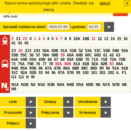
Nasza strona wykorzystuje pliki cookie. Dowiedz się
więcej
x
#
więcej.
Sprawdź rozkład na dzień:
i godzinę:
Z
Z1
Z2
0
1
2
3
4
5
6
7
8
9
10A
10B
11
12
13
14
15
16
41
43
45
Z3
Z6
Z13
Z43
50A
50B
51A
51B
52
53A
53C
53B
54B
55A
55B
55C
56
57
58A
58B
59
60A
60B
60C
60D
61
62
63
64A
64B
65A
65B
66
67
68
69A
69B
70
71A
71B
72A
72B
73
75A
75B
76
77
78
80A
80B
81A
81B
82A
82B
83
84A
84B
85A
85B
86
87A
87B
88A
88B
88C
88D
89
90
91A
91B
91C
92A
92B
93
94
96
97A
97B
99
100
101
201
202
6.
F1
G1
G2
H
W
N1A
N1B
N2
N3A
N3B
N4A
N4B
N5A
N5B
N6
N7A
N7B
N8
N9
Linie
Zmiany
Utrudnienia
Przystanki
Połączenia
Schematy
Pobierz