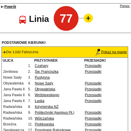
Pomoc
Powrót
77
Linia
PODSTAWOWE KIERUNKI
Dw. Łódź Fabryczna
Pokaż na mapie
ULICA
PRZYSTANEK
PRZESIADKI
1.
Czahary
Przesiadki
Zenitowa
2.
Św. Franciszka
Przesiadki
Nowe Sady
3.
Pustynna
Obywatelska
4.
Nowe Sady
Przesiadki
Jana Pawła II
5.
Obywatelska
Przesiadki
Jana Pawła II
6.
Wróblewskiego
Przesiadki
Jana Pawła II
7.
Łaska
Przesiadki
Radwańska
8.
Inżynierska NŻ
Radwańska
9.
Politechniki (kampus PŁ)
Przesiadki
Radwańska
10.
Wólczańska
Przesiadki
Brzeźna
11.
Piotrkowska
Przesiadki
Sienkiewicza
12.
Pogotowie Ratunkowe
Przesiadki