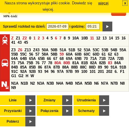
Nasza strona wykorzystuje pliki cookie. Dowiedz się
więcej
x
#
więcej.
Sprawdź rozkład na dzień:
i godzinę:
Z
Z1
Z2
0
1
2
3
4
5
6
7
8
9
10A
10B
11
12
13
14
15
16
41
43
45
Z3
Z6
Z13
Z43
50A
50B
51A
51B
52
53A
53C
53B
54B
55A
55B
55C
56
57
58A
58B
59
60A
60B
60C
60D
61
62
63
64A
64B
65A
65B
66
67
68
69A
69B
70
71A
71B
72A
72B
73
75A
75B
76
77
78
80A
80B
81A
81B
82A
82B
83
84A
84B
85A
85B
86
87A
87B
88A
88B
88C
88D
89
90
91A
91B
91C
92A
92B
93
94
96
97A
97B
99
100
101
201
202
6.
F1
G1
G2
H
W
N1A
N1B
N2
N3A
N3B
N4A
N4B
N5A
N5B
N6
N7A
N7B
N8
N9
Linie
Zmiany
Utrudnienia
Przystanki
Połączenia
Schematy
Pobierz