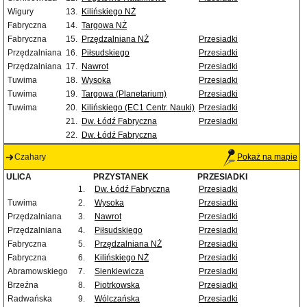
Wigury
13.
Kilińskiego NŻ
Fabryczna
14.
Targowa NŻ
Fabryczna
15.
Przędzalniana NŻ
Przesiadki
Przędzalniana
16.
Piłsudskiego
Przesiadki
Przędzalniana
17.
Nawrot
Przesiadki
Tuwima
18.
Wysoka
Przesiadki
Tuwima
19.
Targowa (Planetarium)
Przesiadki
Tuwima
20.
Kilińskiego (EC1 Centr. Nauki)
Przesiadki
21.
Dw. Łódź Fabryczna
Przesiadki
22.
Dw. Łódź Fabryczna
Czahary
Pokaż na mapie
ULICA
PRZYSTANEK
PRZESIADKI
1.
Dw. Łódź Fabryczna
Przesiadki
Tuwima
2.
Wysoka
Przesiadki
Przędzalniana
3.
Nawrot
Przesiadki
Przędzalniana
4.
Piłsudskiego
Przesiadki
Fabryczna
5.
Przędzalniana NŻ
Przesiadki
Fabryczna
6.
Kilińskiego NŻ
Przesiadki
Abramowskiego
7.
Sienkiewicza
Przesiadki
Brzeźna
8.
Piotrkowska
Przesiadki
Radwańska
9.
Wólczańska
Przesiadki