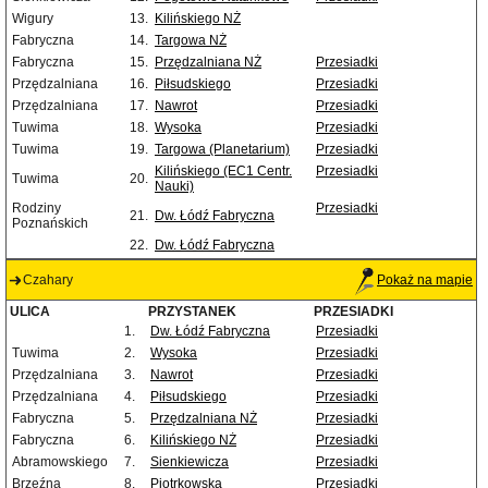
Wigury
13.
Kilińskiego NŻ
Fabryczna
14.
Targowa NŻ
Fabryczna
15.
Przędzalniana NŻ
Przesiadki
Przędzalniana
16.
Piłsudskiego
Przesiadki
Przędzalniana
17.
Nawrot
Przesiadki
Tuwima
18.
Wysoka
Przesiadki
Tuwima
19.
Targowa (Planetarium)
Przesiadki
Kilińskiego (EC1 Centr.
Przesiadki
Tuwima
20.
Nauki)
Rodziny
Przesiadki
21.
Dw. Łódź Fabryczna
Poznańskich
22.
Dw. Łódź Fabryczna
Czahary
Pokaż na mapie
ULICA
PRZYSTANEK
PRZESIADKI
1.
Dw. Łódź Fabryczna
Przesiadki
Tuwima
2.
Wysoka
Przesiadki
Przędzalniana
3.
Nawrot
Przesiadki
Przędzalniana
4.
Piłsudskiego
Przesiadki
Fabryczna
5.
Przędzalniana NŻ
Przesiadki
Fabryczna
6.
Kilińskiego NŻ
Przesiadki
Abramowskiego
7.
Sienkiewicza
Przesiadki
Brzeźna
8.
Piotrkowska
Przesiadki