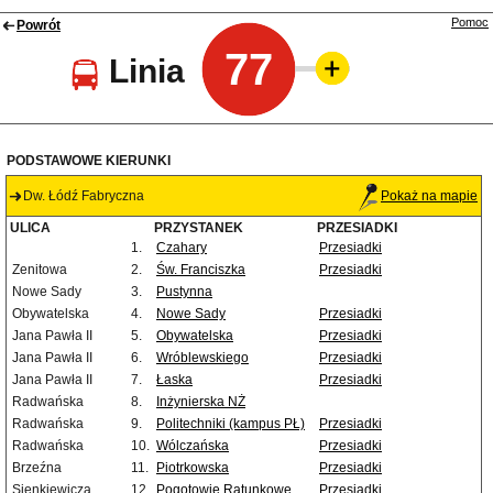
Pomoc
Powrót
77
Linia
PODSTAWOWE KIERUNKI
Dw. Łódź Fabryczna
Pokaż na mapie
ULICA
PRZYSTANEK
PRZESIADKI
1.
Czahary
Przesiadki
Zenitowa
2.
Św. Franciszka
Przesiadki
Nowe Sady
3.
Pustynna
Obywatelska
4.
Nowe Sady
Przesiadki
Jana Pawła II
5.
Obywatelska
Przesiadki
Jana Pawła II
6.
Wróblewskiego
Przesiadki
Jana Pawła II
7.
Łaska
Przesiadki
Radwańska
8.
Inżynierska NŻ
Radwańska
9.
Politechniki (kampus PŁ)
Przesiadki
Radwańska
10.
Wólczańska
Przesiadki
Brzeźna
11.
Piotrkowska
Przesiadki
Sienkiewicza
12.
Pogotowie Ratunkowe
Przesiadki