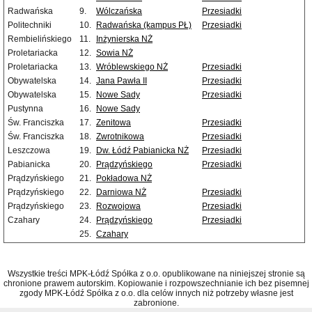
Radwańska
9.
Wólczańska
Przesiadki
Politechniki
10.
Radwańska (kampus PŁ)
Przesiadki
Rembielińskiego
11.
Inżynierska NŻ
Proletariacka
12.
Sowia NŻ
Proletariacka
13.
Wróblewskiego NŻ
Przesiadki
Obywatelska
14.
Jana Pawła II
Przesiadki
Obywatelska
15.
Nowe Sady
Przesiadki
Pustynna
16.
Nowe Sady
Św. Franciszka
17.
Zenitowa
Przesiadki
Św. Franciszka
18.
Zwrotnikowa
Przesiadki
Leszczowa
19.
Dw. Łódź Pabianicka NŻ
Przesiadki
Pabianicka
20.
Prądzyńskiego
Przesiadki
Prądzyńskiego
21.
Pokładowa NŻ
Prądzyńskiego
22.
Darniowa NŻ
Przesiadki
Prądzyńskiego
23.
Rozwojowa
Przesiadki
Czahary
24.
Prądzyńskiego
Przesiadki
25.
Czahary
Wszystkie treści MPK-Łódź Spółka z o.o. opublikowane na niniejszej stronie są
chronione prawem autorskim. Kopiowanie i rozpowszechnianie ich bez pisemnej
zgody MPK-Łódź Spółka z o.o. dla celów innych niż potrzeby własne jest
zabronione.