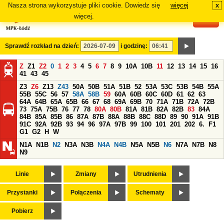
Nasza strona wykorzystuje pliki cookie. Dowiedz się
więcej
x
#
więcej.
Sprawdź rozkład na dzień:
i godzinę:
Z
Z1
Z2
0
1
2
3
4
5
6
7
8
9
10A
10B
11
12
13
14
15
16
41
43
45
Z3
Z6
Z13
Z43
50A
50B
51A
51B
52
53A
53C
53B
54B
55A
55B
55C
56
57
58A
58B
59
60A
60B
60C
60D
61
62
63
64A
64B
65A
65B
66
67
68
69A
69B
70
71A
71B
72A
72B
73
75A
75B
76
77
78
80A
80B
81A
81B
82A
82B
83
84A
84B
85A
85B
86
87A
87B
88A
88B
88C
88D
89
90
91A
91B
91C
92A
92B
93
94
96
97A
97B
99
100
101
201
202
6.
F1
G1
G2
H
W
N1A
N1B
N2
N3A
N3B
N4A
N4B
N5A
N5B
N6
N7A
N7B
N8
N9
Linie
Zmiany
Utrudnienia
Przystanki
Połączenia
Schematy
Pobierz