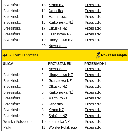
Brzezińska
13.
Kerna NŻ
Przesiadki
Brzezińska
14.
Janosika
Przesiadki
Brzezińska
15.
Marmurowa
Przesiadki
Brzezińska
16.
Karkonoska NŻ
Przesiadki
Brzezińska
17.
Olkuska NŻ
Przesiadki
Brzezińska
18.
Granatowa NŻ
Przesiadki
Brzezińska
19.
Hiacyntowa NŻ
Przesiadki
20.
Nowosolna
Dw. Łódź Fabryczna
Pokaż na mapie
ULICA
PRZYSTANEK
PRZESIADKI
1.
Nowosolna
Przesiadki
Brzezińska
2.
Hiacyntowa NŻ
Przesiadki
Brzezińska
3.
Granatowa NŻ
Przesiadki
Brzezińska
4.
Olkuska NŻ
Przesiadki
Brzezińska
5.
Karkonoska NŻ
Przesiadki
Brzezińska
6.
Marmurowa
Przesiadki
Brzezińska
7.
Janosika
Przesiadki
Brzezińska
8.
Kerna NŻ
Przesiadki
Brzezińska
9.
Śnieżna NŻ
Przesiadki
Wojska Polskiego
10.
Łomnicka NŻ
Przesiadki
Palki
11.
Wojska Polskiego
Przesiadki