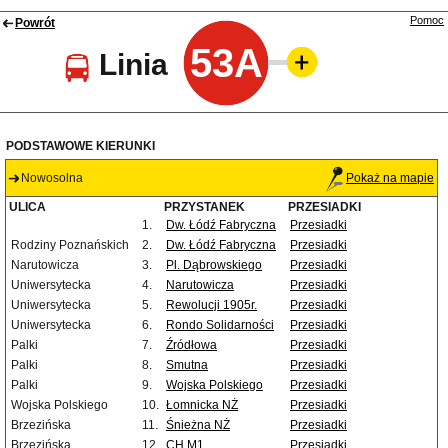
Pomoc
Powrót
53A
Linia
PODSTAWOWE KIERUNKI
Nowosolna
Pokaż na mapie
ULICA
PRZYSTANEK
PRZESIADKI
1.
Dw. Łódź Fabryczna
Przesiadki
Rodziny Poznańskich
2.
Dw. Łódź Fabryczna
Przesiadki
Narutowicza
3.
Pl. Dąbrowskiego
Przesiadki
Uniwersytecka
4.
Narutowicza
Przesiadki
Uniwersytecka
5.
Rewolucji 1905r.
Przesiadki
Uniwersytecka
6.
Rondo Solidarności
Przesiadki
Palki
7.
Źródłowa
Przesiadki
Palki
8.
Smutna
Przesiadki
Palki
9.
Wojska Polskiego
Przesiadki
Wojska Polskiego
10.
Łomnicka NŻ
Przesiadki
Brzezińska
11.
Śnieżna NŻ
Przesiadki
Brzezińska
12.
CH M1
Przesiadki