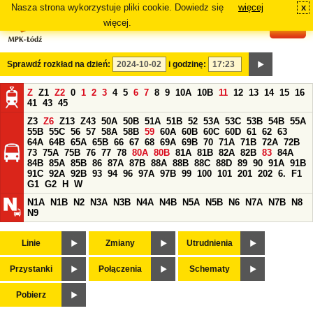
Nasza strona wykorzystuje pliki cookie. Dowiedz się
więcej
x
#
więcej.
Sprawdź rozkład na dzień:
i godzinę:
Z
Z1
Z2
0
1
2
3
4
5
6
7
8
9
10A
10B
11
12
13
14
15
16
41
43
45
Z3
Z6
Z13
Z43
50A
50B
51A
51B
52
53A
53C
53B
54B
55A
55B
55C
56
57
58A
58B
59
60A
60B
60C
60D
61
62
63
64A
64B
65A
65B
66
67
68
69A
69B
70
71A
71B
72A
72B
73
75A
75B
76
77
78
80A
80B
81A
81B
82A
82B
83
84A
84B
85A
85B
86
87A
87B
88A
88B
88C
88D
89
90
91A
91B
91C
92A
92B
93
94
96
97A
97B
99
100
101
201
202
6.
F1
G1
G2
H
W
N1A
N1B
N2
N3A
N3B
N4A
N4B
N5A
N5B
N6
N7A
N7B
N8
N9
Linie
Zmiany
Utrudnienia
Przystanki
Połączenia
Schematy
Pobierz