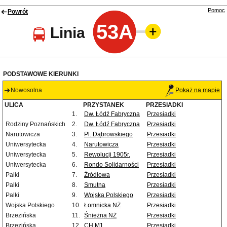
Pomoc
Powrót
53A
Linia
PODSTAWOWE KIERUNKI
Nowosolna
Pokaż na mapie
ULICA
PRZYSTANEK
PRZESIADKI
1.
Dw. Łódź Fabryczna
Przesiadki
Rodziny Poznańskich
2.
Dw. Łódź Fabryczna
Przesiadki
Narutowicza
3.
Pl. Dąbrowskiego
Przesiadki
Uniwersytecka
4.
Narutowicza
Przesiadki
Uniwersytecka
5.
Rewolucji 1905r.
Przesiadki
Uniwersytecka
6.
Rondo Solidarności
Przesiadki
Palki
7.
Źródłowa
Przesiadki
Palki
8.
Smutna
Przesiadki
Palki
9.
Wojska Polskiego
Przesiadki
Wojska Polskiego
10.
Łomnicka NŻ
Przesiadki
Brzezińska
11.
Śnieżna NŻ
Przesiadki
Brzezińska
12.
CH M1
Przesiadki