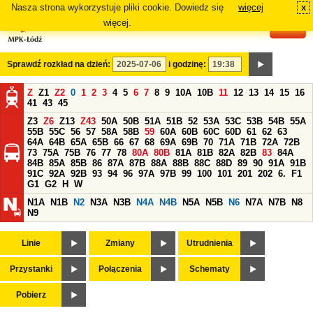
Nasza strona wykorzystuje pliki cookie. Dowiedz się
więcej
x
#
więcej.
Sprawdź rozkład na dzień:
i godzinę:
Z
Z1
Z2
0
1
2
3
4
5
6
7
8
9
10A
10B
11
12
13
14
15
16
41
43
45
Z3
Z6
Z13
Z43
50A
50B
51A
51B
52
53A
53C
53B
54B
55A
55B
55C
56
57
58A
58B
59
60A
60B
60C
60D
61
62
63
64A
64B
65A
65B
66
67
68
69A
69B
70
71A
71B
72A
72B
73
75A
75B
76
77
78
80A
80B
81A
81B
82A
82B
83
84A
84B
85A
85B
86
87A
87B
88A
88B
88C
88D
89
90
91A
91B
91C
92A
92B
93
94
96
97A
97B
99
100
101
201
202
6.
F1
G1
G2
H
W
N1A
N1B
N2
N3A
N3B
N4A
N4B
N5A
N5B
N6
N7A
N7B
N8
N9
Linie
Zmiany
Utrudnienia
Przystanki
Połączenia
Schematy
Pobierz