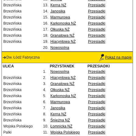
Brzezińska
13.
Kerna NŻ
Przesiadki
Brzezińska
14.
Janosika
Przesiadki
Brzezińska
15.
Marmurowa
Przesiadki
Brzezińska
16.
Karkonoska NŻ
Przesiadki
Brzezińska
17.
Olkuska NŻ
Przesiadki
Brzezińska
18.
Granatowa NŻ
Przesiadki
Brzezińska
19.
Hiacyntowa NŻ
Przesiadki
20.
Nowosolna
Dw. Łódź Fabryczna
Pokaż na mapie
ULICA
PRZYSTANEK
PRZESIADKI
1.
Nowosolna
Przesiadki
Brzezińska
2.
Hiacyntowa NŻ
Przesiadki
Brzezińska
3.
Granatowa NŻ
Przesiadki
Brzezińska
4.
Olkuska NŻ
Przesiadki
Brzezińska
5.
Karkonoska NŻ
Przesiadki
Brzezińska
6.
Marmurowa
Przesiadki
Brzezińska
7.
Janosika
Przesiadki
Brzezińska
8.
Kerna NŻ
Przesiadki
Brzezińska
9.
Śnieżna NŻ
Przesiadki
Wojska Polskiego
10.
Łomnicka NŻ
Przesiadki
Palki
11.
Wojska Polskiego
Przesiadki