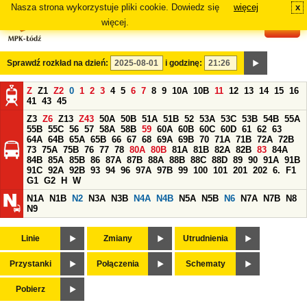
Nasza strona wykorzystuje pliki cookie. Dowiedz się
więcej
x
#
więcej.
Sprawdź rozkład na dzień:
i godzinę:
Z
Z1
Z2
0
1
2
3
4
5
6
7
8
9
10A
10B
11
12
13
14
15
16
41
43
45
Z3
Z6
Z13
Z43
50A
50B
51A
51B
52
53A
53C
53B
54B
55A
55B
55C
56
57
58A
58B
59
60A
60B
60C
60D
61
62
63
64A
64B
65A
65B
66
67
68
69A
69B
70
71A
71B
72A
72B
73
75A
75B
76
77
78
80A
80B
81A
81B
82A
82B
83
84A
84B
85A
85B
86
87A
87B
88A
88B
88C
88D
89
90
91A
91B
91C
92A
92B
93
94
96
97A
97B
99
100
101
201
202
6.
F1
G1
G2
H
W
N1A
N1B
N2
N3A
N3B
N4A
N4B
N5A
N5B
N6
N7A
N7B
N8
N9
Linie
Zmiany
Utrudnienia
Przystanki
Połączenia
Schematy
Pobierz