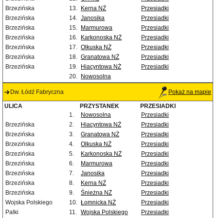
Brzezińska
13.
Kerna NŻ
Przesiadki
Brzezińska
14.
Janosika
Przesiadki
Brzezińska
15.
Marmurowa
Przesiadki
Brzezińska
16.
Karkonoska NŻ
Przesiadki
Brzezińska
17.
Olkuska NŻ
Przesiadki
Brzezińska
18.
Granatowa NŻ
Przesiadki
Brzezińska
19.
Hiacyntowa NŻ
Przesiadki
20.
Nowosolna
Dw. Łódź Fabryczna
Pokaż na mapie
ULICA
PRZYSTANEK
PRZESIADKI
1.
Nowosolna
Przesiadki
Brzezińska
2.
Hiacyntowa NŻ
Przesiadki
Brzezińska
3.
Granatowa NŻ
Przesiadki
Brzezińska
4.
Olkuska NŻ
Przesiadki
Brzezińska
5.
Karkonoska NŻ
Przesiadki
Brzezińska
6.
Marmurowa
Przesiadki
Brzezińska
7.
Janosika
Przesiadki
Brzezińska
8.
Kerna NŻ
Przesiadki
Brzezińska
9.
Śnieżna NŻ
Przesiadki
Wojska Polskiego
10.
Łomnicka NŻ
Przesiadki
Palki
11.
Wojska Polskiego
Przesiadki