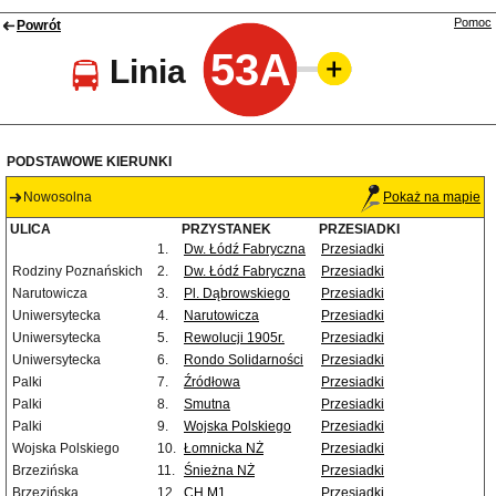
Pomoc
Powrót
53A
Linia
PODSTAWOWE KIERUNKI
Nowosolna
Pokaż na mapie
ULICA
PRZYSTANEK
PRZESIADKI
1.
Dw. Łódź Fabryczna
Przesiadki
Rodziny Poznańskich
2.
Dw. Łódź Fabryczna
Przesiadki
Narutowicza
3.
Pl. Dąbrowskiego
Przesiadki
Uniwersytecka
4.
Narutowicza
Przesiadki
Uniwersytecka
5.
Rewolucji 1905r.
Przesiadki
Uniwersytecka
6.
Rondo Solidarności
Przesiadki
Palki
7.
Źródłowa
Przesiadki
Palki
8.
Smutna
Przesiadki
Palki
9.
Wojska Polskiego
Przesiadki
Wojska Polskiego
10.
Łomnicka NŻ
Przesiadki
Brzezińska
11.
Śnieżna NŻ
Przesiadki
Brzezińska
12.
CH M1
Przesiadki