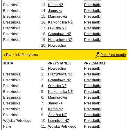
Brzezińska
13.
Kerna NŻ
Przesiadki
Brzezińska
14.
Janosika
Przesiadki
Brzezińska
15.
Marmurowa
Przesiadki
Brzezińska
16.
Karkonoska NŻ
Przesiadki
Brzezińska
17.
Olkuska NŻ
Przesiadki
Brzezińska
18.
Granatowa NŻ
Przesiadki
Brzezińska
19.
Hiacyntowa NŻ
Przesiadki
20.
Nowosolna
Dw. Łódź Fabryczna
Pokaż na mapie
ULICA
PRZYSTANEK
PRZESIADKI
1.
Nowosolna
Przesiadki
Brzezińska
2.
Hiacyntowa NŻ
Przesiadki
Brzezińska
3.
Granatowa NŻ
Przesiadki
Brzezińska
4.
Olkuska NŻ
Przesiadki
Brzezińska
5.
Karkonoska NŻ
Przesiadki
Brzezińska
6.
Marmurowa
Przesiadki
Brzezińska
7.
Janosika
Przesiadki
Brzezińska
8.
Kerna NŻ
Przesiadki
Brzezińska
9.
Śnieżna NŻ
Przesiadki
Wojska Polskiego
10.
Łomnicka NŻ
Przesiadki
Palki
11.
Wojska Polskiego
Przesiadki