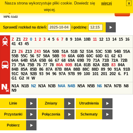
Nasza strona wykorzystuje pliki cookie. Dowiedz się
więcej
x
#
więcej.
Sprawdź rozkład na dzień:
i godzinę:
Z
Z1
Z2
0
1
2
3
4
5
6
7
8
9
10A
10B
11
12
13
14
15
16
41
43
45
Z3
Z6
Z13
Z43
50A
50B
51A
51B
52
53A
53C
53B
54B
55A
55B
55C
56
57
58A
58B
59
60A
60B
60C
60D
61
62
63
64A
64B
65A
65B
66
67
68
69A
69B
70
71A
71B
72A
72B
73
75A
75B
76
77
78
80A
80B
81A
81B
82A
82B
83
84A
84B
85A
85B
86
87A
87B
88A
88B
88C
88D
89
90
91A
91B
91C
92A
92B
93
94
96
97A
97B
99
100
101
201
202
6.
F1
G1
G2
H
W
N1A
N1B
N2
N3A
N3B
N4A
N4B
N5A
N5B
N6
N7A
N7B
N8
N9
Linie
Zmiany
Utrudnienia
Przystanki
Połączenia
Schematy
Pobierz