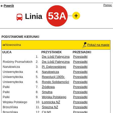
Pomoc
Powrót
53A
Linia
PODSTAWOWE KIERUNKI
Nowosolna
Pokaż na mapie
ULICA
PRZYSTANEK
PRZESIADKI
1.
Dw. Łódź Fabryczna
Przesiadki
Rodziny Poznańskich
2.
Dw. Łódź Fabryczna
Przesiadki
Narutowicza
3.
Pl. Dąbrowskiego
Przesiadki
Uniwersytecka
4.
Narutowicza
Przesiadki
Uniwersytecka
5.
Rewolucji 1905r.
Przesiadki
Uniwersytecka
6.
Rondo Solidarności
Przesiadki
Palki
7.
Źródłowa
Przesiadki
Palki
8.
Smutna
Przesiadki
Palki
9.
Wojska Polskiego
Przesiadki
Wojska Polskiego
10.
Łomnicka NŻ
Przesiadki
Brzezińska
11.
Śnieżna NŻ
Przesiadki
Brzezińska
12.
CH M1
Przesiadki