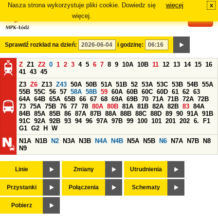
Nasza strona wykorzystuje pliki cookie. Dowiedz się
więcej
x
#
więcej.
Sprawdź rozkład na dzień:
i godzinę:
Z
Z1
Z2
0
1
2
3
4
5
6
7
8
9
10A
10B
11
12
13
14
15
16
41
43
45
Z3
Z6
Z13
Z43
50A
50B
51A
51B
52
53A
53C
53B
54B
55A
55B
55C
56
57
58A
58B
59
60A
60B
60C
60D
61
62
63
64A
64B
65A
65B
66
67
68
69A
69B
70
71A
71B
72A
72B
73
75A
75B
76
77
78
80A
80B
81A
81B
82A
82B
83
84A
84B
85A
85B
86
87A
87B
88A
88B
88C
88D
89
90
91A
91B
91C
92A
92B
93
94
96
97A
97B
99
100
101
201
202
6.
F1
G1
G2
H
W
N1A
N1B
N2
N3A
N3B
N4A
N4B
N5A
N5B
N6
N7A
N7B
N8
N9
Linie
Zmiany
Utrudnienia
Przystanki
Połączenia
Schematy
Pobierz