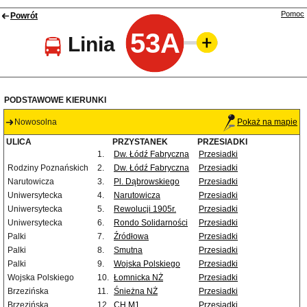
Pomoc
Powrót
53A
Linia
PODSTAWOWE KIERUNKI
Nowosolna
Pokaż na mapie
ULICA
PRZYSTANEK
PRZESIADKI
1.
Dw. Łódź Fabryczna
Przesiadki
Rodziny Poznańskich
2.
Dw. Łódź Fabryczna
Przesiadki
Narutowicza
3.
Pl. Dąbrowskiego
Przesiadki
Uniwersytecka
4.
Narutowicza
Przesiadki
Uniwersytecka
5.
Rewolucji 1905r.
Przesiadki
Uniwersytecka
6.
Rondo Solidarności
Przesiadki
Palki
7.
Źródłowa
Przesiadki
Palki
8.
Smutna
Przesiadki
Palki
9.
Wojska Polskiego
Przesiadki
Wojska Polskiego
10.
Łomnicka NŻ
Przesiadki
Brzezińska
11.
Śnieżna NŻ
Przesiadki
Brzezińska
12.
CH M1
Przesiadki