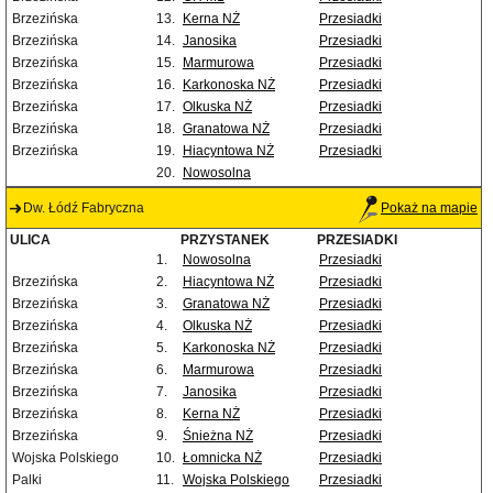
Brzezińska
13.
Kerna NŻ
Przesiadki
Brzezińska
14.
Janosika
Przesiadki
Brzezińska
15.
Marmurowa
Przesiadki
Brzezińska
16.
Karkonoska NŻ
Przesiadki
Brzezińska
17.
Olkuska NŻ
Przesiadki
Brzezińska
18.
Granatowa NŻ
Przesiadki
Brzezińska
19.
Hiacyntowa NŻ
Przesiadki
20.
Nowosolna
Dw. Łódź Fabryczna
Pokaż na mapie
ULICA
PRZYSTANEK
PRZESIADKI
1.
Nowosolna
Przesiadki
Brzezińska
2.
Hiacyntowa NŻ
Przesiadki
Brzezińska
3.
Granatowa NŻ
Przesiadki
Brzezińska
4.
Olkuska NŻ
Przesiadki
Brzezińska
5.
Karkonoska NŻ
Przesiadki
Brzezińska
6.
Marmurowa
Przesiadki
Brzezińska
7.
Janosika
Przesiadki
Brzezińska
8.
Kerna NŻ
Przesiadki
Brzezińska
9.
Śnieżna NŻ
Przesiadki
Wojska Polskiego
10.
Łomnicka NŻ
Przesiadki
Palki
11.
Wojska Polskiego
Przesiadki