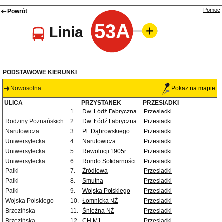
Pomoc
Powrót
53A
Linia
PODSTAWOWE KIERUNKI
Nowosolna
Pokaż na mapie
ULICA
PRZYSTANEK
PRZESIADKI
1.
Dw. Łódź Fabryczna
Przesiadki
Rodziny Poznańskich
2.
Dw. Łódź Fabryczna
Przesiadki
Narutowicza
3.
Pl. Dąbrowskiego
Przesiadki
Uniwersytecka
4.
Narutowicza
Przesiadki
Uniwersytecka
5.
Rewolucji 1905r.
Przesiadki
Uniwersytecka
6.
Rondo Solidarności
Przesiadki
Palki
7.
Źródłowa
Przesiadki
Palki
8.
Smutna
Przesiadki
Palki
9.
Wojska Polskiego
Przesiadki
Wojska Polskiego
10.
Łomnicka NŻ
Przesiadki
Brzezińska
11.
Śnieżna NŻ
Przesiadki
Brzezińska
12.
CH M1
Przesiadki