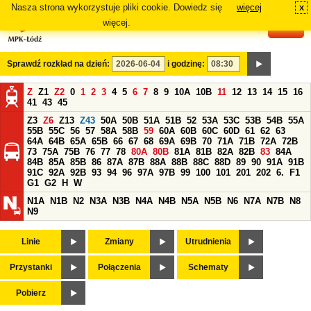
Nasza strona wykorzystuje pliki cookie. Dowiedz się
więcej
x
#
więcej.
Sprawdź rozkład na dzień:
i godzinę:
Z
Z1
Z2
0
1
2
3
4
5
6
7
8
9
10A
10B
11
12
13
14
15
16
41
43
45
Z3
Z6
Z13
Z43
50A
50B
51A
51B
52
53A
53C
53B
54B
55A
55B
55C
56
57
58A
58B
59
60A
60B
60C
60D
61
62
63
64A
64B
65A
65B
66
67
68
69A
69B
70
71A
71B
72A
72B
73
75A
75B
76
77
78
80A
80B
81A
81B
82A
82B
83
84A
84B
85A
85B
86
87A
87B
88A
88B
88C
88D
89
90
91A
91B
91C
92A
92B
93
94
96
97A
97B
99
100
101
201
202
6.
F1
G1
G2
H
W
N1A
N1B
N2
N3A
N3B
N4A
N4B
N5A
N5B
N6
N7A
N7B
N8
N9
Linie
Zmiany
Utrudnienia
Przystanki
Połączenia
Schematy
Pobierz