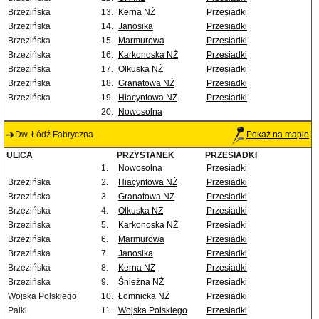
Brzezińska
13.
Kerna NŻ
Przesiadki
Brzezińska
14.
Janosika
Przesiadki
Brzezińska
15.
Marmurowa
Przesiadki
Brzezińska
16.
Karkonoska NŻ
Przesiadki
Brzezińska
17.
Olkuska NŻ
Przesiadki
Brzezińska
18.
Granatowa NŻ
Przesiadki
Brzezińska
19.
Hiacyntowa NŻ
Przesiadki
20.
Nowosolna
Dw. Łódź Fabryczna
Pokaż na mapie
ULICA
PRZYSTANEK
PRZESIADKI
1.
Nowosolna
Przesiadki
Brzezińska
2.
Hiacyntowa NŻ
Przesiadki
Brzezińska
3.
Granatowa NŻ
Przesiadki
Brzezińska
4.
Olkuska NŻ
Przesiadki
Brzezińska
5.
Karkonoska NŻ
Przesiadki
Brzezińska
6.
Marmurowa
Przesiadki
Brzezińska
7.
Janosika
Przesiadki
Brzezińska
8.
Kerna NŻ
Przesiadki
Brzezińska
9.
Śnieżna NŻ
Przesiadki
Wojska Polskiego
10.
Łomnicka NŻ
Przesiadki
Palki
11.
Wojska Polskiego
Przesiadki