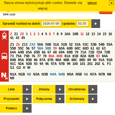
Nasza strona wykorzystuje pliki cookie. Dowiedz się
więcej
x
#
więcej.
Sprawdź rozkład na dzień:
i godzinę:
Z
Z1
Z2
0
1
2
3
4
5
6
7
8
9
10A
10B
11
12
13
14
15
16
41
43
45
Z3
Z6
Z13
Z43
50A
50B
51A
51B
52
53A
53C
53B
54B
55A
55B
55C
56
57
58A
58B
59
60A
60B
60C
60D
61
62
63
64A
64B
65A
65B
66
67
68
69A
69B
70
71A
71B
72A
72B
73
75A
75B
76
77
78
80A
80B
81A
81B
82A
82B
83
84A
84B
85A
85B
86
87A
87B
88A
88B
88C
88D
89
90
91A
91B
91C
92A
92B
93
94
96
97A
97B
99
100
101
201
202
6.
F1
G1
G2
H
W
N1A
N1B
N2
N3A
N3B
N4A
N4B
N5A
N5B
N6
N7A
N7B
N8
N9
Linie
Zmiany
Utrudnienia
Przystanki
Połączenia
Schematy
Pobierz