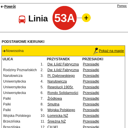
Pomoc
Powrót
53A
Linia
PODSTAWOWE KIERUNKI
Nowosolna
Pokaż na mapie
ULICA
PRZYSTANEK
PRZESIADKI
1.
Dw. Łódź Fabryczna
Przesiadki
Rodziny Poznańskich
2.
Dw. Łódź Fabryczna
Przesiadki
Narutowicza
3.
Pl. Dąbrowskiego
Przesiadki
Uniwersytecka
4.
Narutowicza
Przesiadki
Uniwersytecka
5.
Rewolucji 1905r.
Przesiadki
Uniwersytecka
6.
Rondo Solidarności
Przesiadki
Palki
7.
Źródłowa
Przesiadki
Palki
8.
Smutna
Przesiadki
Palki
9.
Wojska Polskiego
Przesiadki
Wojska Polskiego
10.
Łomnicka NŻ
Przesiadki
Brzezińska
11.
Śnieżna NŻ
Przesiadki
Brzezińska
12.
CH M1
Przesiadki