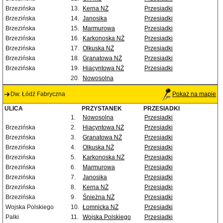
Brzezińska
13.
Kerna NŻ
Przesiadki
Brzezińska
14.
Janosika
Przesiadki
Brzezińska
15.
Marmurowa
Przesiadki
Brzezińska
16.
Karkonoska NŻ
Przesiadki
Brzezińska
17.
Olkuska NŻ
Przesiadki
Brzezińska
18.
Granatowa NŻ
Przesiadki
Brzezińska
19.
Hiacyntowa NŻ
Przesiadki
20.
Nowosolna
Dw. Łódź Fabryczna
Pokaż na mapie
ULICA
PRZYSTANEK
PRZESIADKI
1.
Nowosolna
Przesiadki
Brzezińska
2.
Hiacyntowa NŻ
Przesiadki
Brzezińska
3.
Granatowa NŻ
Przesiadki
Brzezińska
4.
Olkuska NŻ
Przesiadki
Brzezińska
5.
Karkonoska NŻ
Przesiadki
Brzezińska
6.
Marmurowa
Przesiadki
Brzezińska
7.
Janosika
Przesiadki
Brzezińska
8.
Kerna NŻ
Przesiadki
Brzezińska
9.
Śnieżna NŻ
Przesiadki
Wojska Polskiego
10.
Łomnicka NŻ
Przesiadki
Palki
11.
Wojska Polskiego
Przesiadki