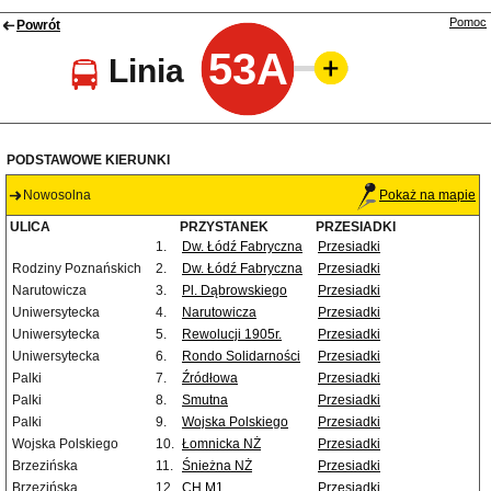
Pomoc
Powrót
53A
Linia
PODSTAWOWE KIERUNKI
Nowosolna
Pokaż na mapie
ULICA
PRZYSTANEK
PRZESIADKI
1.
Dw. Łódź Fabryczna
Przesiadki
Rodziny Poznańskich
2.
Dw. Łódź Fabryczna
Przesiadki
Narutowicza
3.
Pl. Dąbrowskiego
Przesiadki
Uniwersytecka
4.
Narutowicza
Przesiadki
Uniwersytecka
5.
Rewolucji 1905r.
Przesiadki
Uniwersytecka
6.
Rondo Solidarności
Przesiadki
Palki
7.
Źródłowa
Przesiadki
Palki
8.
Smutna
Przesiadki
Palki
9.
Wojska Polskiego
Przesiadki
Wojska Polskiego
10.
Łomnicka NŻ
Przesiadki
Brzezińska
11.
Śnieżna NŻ
Przesiadki
Brzezińska
12.
CH M1
Przesiadki