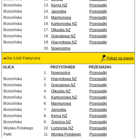
Brzezińska
13.
Kerna NŻ
Przesiadki
Brzezińska
14.
Janosika
Przesiadki
Brzezińska
15.
Marmurowa
Przesiadki
Brzezińska
16.
Karkonoska NŻ
Przesiadki
Brzezińska
17.
Olkuska NŻ
Przesiadki
Brzezińska
18.
Granatowa NŻ
Przesiadki
Brzezińska
19.
Hiacyntowa NŻ
Przesiadki
20.
Nowosolna
Dw. Łódź Fabryczna
Pokaż na mapie
ULICA
PRZYSTANEK
PRZESIADKI
1.
Nowosolna
Przesiadki
Brzezińska
2.
Hiacyntowa NŻ
Przesiadki
Brzezińska
3.
Granatowa NŻ
Przesiadki
Brzezińska
4.
Olkuska NŻ
Przesiadki
Brzezińska
5.
Karkonoska NŻ
Przesiadki
Brzezińska
6.
Marmurowa
Przesiadki
Brzezińska
7.
Janosika
Przesiadki
Brzezińska
8.
Kerna NŻ
Przesiadki
Brzezińska
9.
Śnieżna NŻ
Przesiadki
Wojska Polskiego
10.
Łomnicka NŻ
Przesiadki
Palki
11.
Wojska Polskiego
Przesiadki