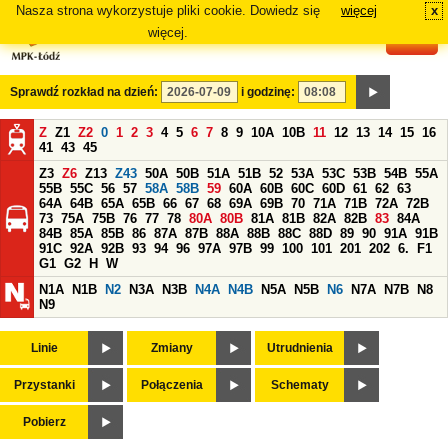
Nasza strona wykorzystuje pliki cookie. Dowiedz się
więcej
x
#
więcej.
Sprawdź rozkład na dzień:
i godzinę:
Z
Z1
Z2
0
1
2
3
4
5
6
7
8
9
10A
10B
11
12
13
14
15
16
41
43
45
Z3
Z6
Z13
Z43
50A
50B
51A
51B
52
53A
53C
53B
54B
55A
55B
55C
56
57
58A
58B
59
60A
60B
60C
60D
61
62
63
64A
64B
65A
65B
66
67
68
69A
69B
70
71A
71B
72A
72B
73
75A
75B
76
77
78
80A
80B
81A
81B
82A
82B
83
84A
84B
85A
85B
86
87A
87B
88A
88B
88C
88D
89
90
91A
91B
91C
92A
92B
93
94
96
97A
97B
99
100
101
201
202
6.
F1
G1
G2
H
W
N1A
N1B
N2
N3A
N3B
N4A
N4B
N5A
N5B
N6
N7A
N7B
N8
N9
Linie
Zmiany
Utrudnienia
Przystanki
Połączenia
Schematy
Pobierz