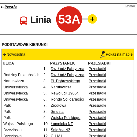
Pomoc
Powrót
53A
Linia
PODSTAWOWE KIERUNKI
Nowosolna
Pokaż na mapie
ULICA
PRZYSTANEK
PRZESIADKI
1.
Dw. Łódź Fabryczna
Przesiadki
Rodziny Poznańskich
2.
Dw. Łódź Fabryczna
Przesiadki
Narutowicza
3.
Pl. Dąbrowskiego
Przesiadki
Uniwersytecka
4.
Narutowicza
Przesiadki
Uniwersytecka
5.
Rewolucji 1905r.
Przesiadki
Uniwersytecka
6.
Rondo Solidarności
Przesiadki
Palki
7.
Źródłowa
Przesiadki
Palki
8.
Smutna
Przesiadki
Palki
9.
Wojska Polskiego
Przesiadki
Wojska Polskiego
10.
Łomnicka NŻ
Przesiadki
Brzezińska
11.
Śnieżna NŻ
Przesiadki
Brzezińska
12.
CH M1
Przesiadki