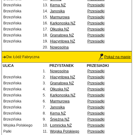
Brzezińska
13.
Kerna NŻ
Przesiadki
Brzezińska
14.
Janosika
Przesiadki
Brzezińska
15.
Marmurowa
Przesiadki
Brzezińska
16.
Karkonoska NŻ
Przesiadki
Brzezińska
17.
Olkuska NŻ
Przesiadki
Brzezińska
18.
Granatowa NŻ
Przesiadki
Brzezińska
19.
Hiacyntowa NŻ
Przesiadki
20.
Nowosolna
Dw. Łódź Fabryczna
Pokaż na mapie
ULICA
PRZYSTANEK
PRZESIADKI
1.
Nowosolna
Przesiadki
Brzezińska
2.
Hiacyntowa NŻ
Przesiadki
Brzezińska
3.
Granatowa NŻ
Przesiadki
Brzezińska
4.
Olkuska NŻ
Przesiadki
Brzezińska
5.
Karkonoska NŻ
Przesiadki
Brzezińska
6.
Marmurowa
Przesiadki
Brzezińska
7.
Janosika
Przesiadki
Brzezińska
8.
Kerna NŻ
Przesiadki
Brzezińska
9.
Śnieżna NŻ
Przesiadki
Wojska Polskiego
10.
Łomnicka NŻ
Przesiadki
Palki
11.
Wojska Polskiego
Przesiadki