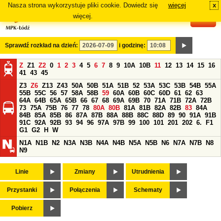
Nasza strona wykorzystuje pliki cookie. Dowiedz się
więcej
x
#
więcej.
Sprawdź rozkład na dzień:
i godzinę:
Z
Z1
Z2
0
1
2
3
4
5
6
7
8
9
10A
10B
11
12
13
14
15
16
41
43
45
Z3
Z6
Z13
Z43
50A
50B
51A
51B
52
53A
53C
53B
54B
55A
55B
55C
56
57
58A
58B
59
60A
60B
60C
60D
61
62
63
64A
64B
65A
65B
66
67
68
69A
69B
70
71A
71B
72A
72B
73
75A
75B
76
77
78
80A
80B
81A
81B
82A
82B
83
84A
84B
85A
85B
86
87A
87B
88A
88B
88C
88D
89
90
91A
91B
91C
92A
92B
93
94
96
97A
97B
99
100
101
201
202
6.
F1
G1
G2
H
W
N1A
N1B
N2
N3A
N3B
N4A
N4B
N5A
N5B
N6
N7A
N7B
N8
N9
Linie
Zmiany
Utrudnienia
Przystanki
Połączenia
Schematy
Pobierz