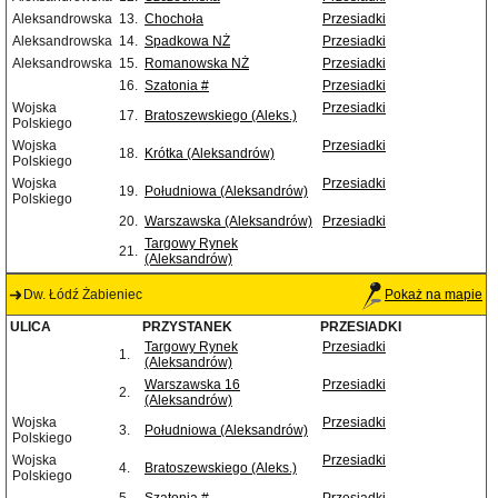
Aleksandrowska
13.
Chochoła
Przesiadki
Aleksandrowska
14.
Spadkowa NŻ
Przesiadki
Aleksandrowska
15.
Romanowska NŻ
Przesiadki
16.
Szatonia #
Przesiadki
Wojska
Przesiadki
17.
Bratoszewskiego (Aleks.)
Polskiego
Wojska
Przesiadki
18.
Krótka (Aleksandrów)
Polskiego
Wojska
Przesiadki
19.
Południowa (Aleksandrów)
Polskiego
20.
Warszawska (Aleksandrów)
Przesiadki
Targowy Rynek
21.
(Aleksandrów)
Dw. Łódź Żabieniec
Pokaż na mapie
ULICA
PRZYSTANEK
PRZESIADKI
Targowy Rynek
Przesiadki
1.
(Aleksandrów)
Warszawska 16
Przesiadki
2.
(Aleksandrów)
Wojska
Przesiadki
3.
Południowa (Aleksandrów)
Polskiego
Wojska
Przesiadki
4.
Bratoszewskiego (Aleks.)
Polskiego