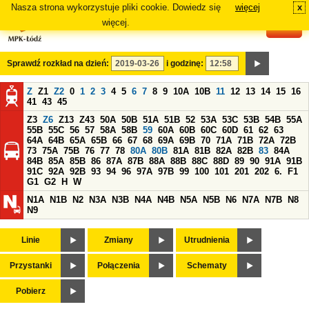
Nasza strona wykorzystuje pliki cookie. Dowiedz się
więcej
x
#
więcej.
Sprawdź rozkład na dzień:
i godzinę:
Z
Z1
Z2
0
1
2
3
4
5
6
7
8
9
10A
10B
11
12
13
14
15
16
41
43
45
Z3
Z6
Z13
Z43
50A
50B
51A
51B
52
53A
53C
53B
54B
55A
55B
55C
56
57
58A
58B
59
60A
60B
60C
60D
61
62
63
64A
64B
65A
65B
66
67
68
69A
69B
70
71A
71B
72A
72B
73
75A
75B
76
77
78
80A
80B
81A
81B
82A
82B
83
84A
84B
85A
85B
86
87A
87B
88A
88B
88C
88D
89
90
91A
91B
91C
92A
92B
93
94
96
97A
97B
99
100
101
201
202
6.
F1
G1
G2
H
W
N1A
N1B
N2
N3A
N3B
N4A
N4B
N5A
N5B
N6
N7A
N7B
N8
N9
Linie
Zmiany
Utrudnienia
Przystanki
Połączenia
Schematy
Pobierz