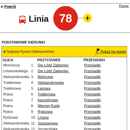
Pomoc
Powrót
78
Linia
PODSTAWOWE KIERUNKI
Targowy Rynek (Aleksandrów)
Pokaż na mapie
ULICA
PRZYSTANEK
PRZESIADKI
Woronicza
1.
Dw. Łódź Żabieniec
Przesiadki
Limanowskiego
2.
Dw. Łódź Żabieniec
Przesiadki
Aleksandrowska
3.
Bielicowa
Przesiadki
Traktorowa
4.
Aleksandrowska
Przesiadki
Traktorowa
5.
Łanowa
Przesiadki
Rojna
6.
Traktorowa
Przesiadki
Rojna
7.
Kaczeńcowa
Przesiadki
Rojna
8.
Wiernej Rzeki
Przesiadki
Rojna
9.
Rydzowa
Przesiadki
Rydzowa
10.
Lniana
Przesiadki
Aleksandrowska
11.
Szparagowa
Przesiadki
Aleksandrowska
12.
Szczecińska
Przesiadki