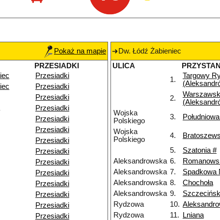
Pokaż na mapie
Dw. Łódź Żabieniec
PRZESIADKI
ULICA
PRZYSTA
iec
Przesiadki
Targowy R
1.
(Aleksandr
iec
Przesiadki
Warszawsk
Przesiadki
2.
(Aleksandr
Przesiadki
Wojska
3.
Południowa
Przesiadki
Polskiego
Przesiadki
Wojska
4.
Bratoszews
Polskiego
Przesiadki
5.
Szatonia #
Przesiadki
Aleksandrowska
6.
Romanows
Przesiadki
Aleksandrowska
7.
Spadkowa
Przesiadki
Aleksandrowska
8.
Chochoła
Przesiadki
Aleksandrowska
9.
Szczecińs
Przesiadki
Rydzowa
10.
Aleksandr
Przesiadki
Rydzowa
11.
Lniana
Przesiadki