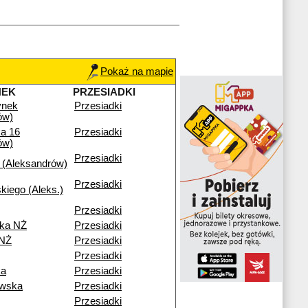
Pokaż na mapie
NEK
PRZESIADKI
ynek
Przesiadki
ów)
a 16
Przesiadki
ów)
Przesiadki
 (Aleksandrów)
Przesiadki
kiego (Aleks.)
Przesiadki
ka NŻ
Przesiadki
 NŻ
Przesiadki
Przesiadki
ka
Przesiadki
owska
Przesiadki
Przesiadki