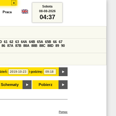
x
Sobota
08-08-2026
Praca
04:37
D
61
62
63
64A
64B
65A
65B
66
67
86
87A
87B
88A
88B
88C
88D
89
90
zień:
i godzinę:
Schematy
Pobierz
Pomoc