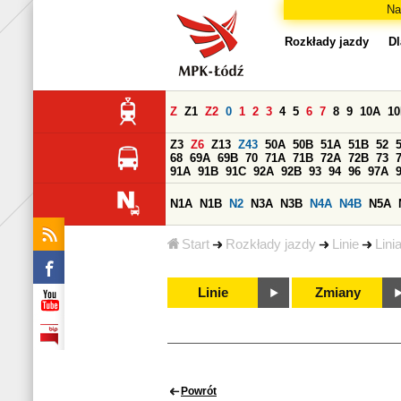
Na
Rozkłady jazdy
Dl
Z
Z1
Z2
0
1
2
3
4
5
6
7
8
9
10A
1
Z3
Z6
Z13
Z43
50A
50B
51A
51B
52
68
69A
69B
70
71A
71B
72A
72B
73
91A
91B
91C
92A
92B
93
94
96
97A
N1A
N1B
N2
N3A
N3B
N4A
N4B
N5A
Start
Rozkłady jazdy
Linie
Lini
Linie
Zmiany
Powrót