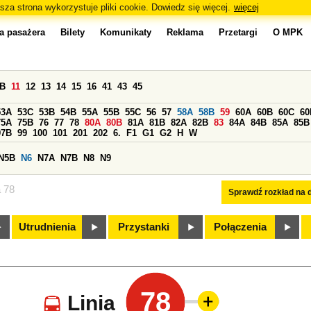
sza strona wykorzystuje pliki cookie. Dowiedz się więcej.
więcej
a pasażera
Bilety
Komunikaty
Reklama
Przetargi
O MPK
0B
11
12
13
14
15
16
41
43
45
53A
53C
53B
54B
55A
55B
55C
56
57
58A
58B
59
60A
60B
60C
60
75A
75B
76
77
78
80A
80B
81A
81B
82A
82B
83
84A
84B
85A
85B
97B
99
100
101
201
202
6.
F1
G1
G2
H
W
N5B
N6
N7A
N7B
N8
N9
a 78
Sprawdź rozkład na d
Utrudnienia
Przystanki
Połączenia
78
Linia