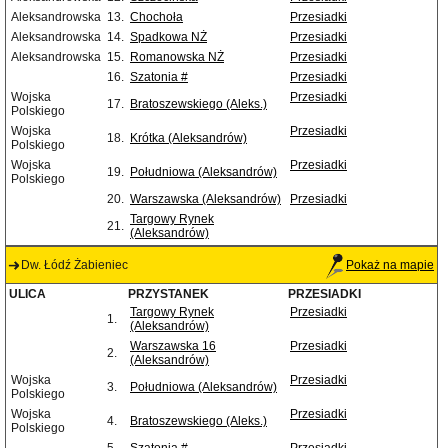
Aleksandrowska
13.
Chochoła
Przesiadki
Aleksandrowska
14.
Spadkowa NŻ
Przesiadki
Aleksandrowska
15.
Romanowska NŻ
Przesiadki
16.
Szatonia #
Przesiadki
Wojska
Przesiadki
17.
Bratoszewskiego (Aleks.)
Polskiego
Wojska
Przesiadki
18.
Krótka (Aleksandrów)
Polskiego
Wojska
Przesiadki
19.
Południowa (Aleksandrów)
Polskiego
20.
Warszawska (Aleksandrów)
Przesiadki
Targowy Rynek
21.
(Aleksandrów)
Dw. Łódź Żabieniec
Pokaż na mapie
ULICA
PRZYSTANEK
PRZESIADKI
Targowy Rynek
Przesiadki
1.
(Aleksandrów)
Warszawska 16
Przesiadki
2.
(Aleksandrów)
Wojska
Przesiadki
3.
Południowa (Aleksandrów)
Polskiego
Wojska
Przesiadki
4.
Bratoszewskiego (Aleks.)
Polskiego