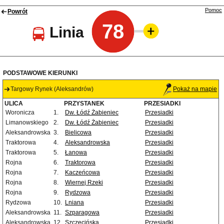
Pomoc
Powrót
78
Linia
PODSTAWOWE KIERUNKI
Targowy Rynek (Aleksandrów)
Pokaż na mapie
ULICA
PRZYSTANEK
PRZESIADKI
Woronicza
1.
Dw. Łódź Żabieniec
Przesiadki
Limanowskiego
2.
Dw. Łódź Żabieniec
Przesiadki
Aleksandrowska
3.
Bielicowa
Przesiadki
Traktorowa
4.
Aleksandrowska
Przesiadki
Traktorowa
5.
Łanowa
Przesiadki
Rojna
6.
Traktorowa
Przesiadki
Rojna
7.
Kaczeńcowa
Przesiadki
Rojna
8.
Wiernej Rzeki
Przesiadki
Rojna
9.
Rydzowa
Przesiadki
Rydzowa
10.
Lniana
Przesiadki
Aleksandrowska
11.
Szparagowa
Przesiadki
Aleksandrowska
12.
Szczecińska
Przesiadki