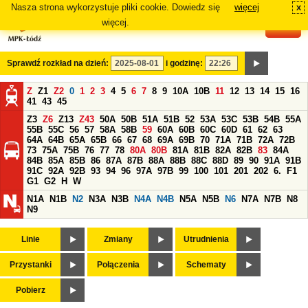
Nasza strona wykorzystuje pliki cookie. Dowiedz się
więcej
x
#
więcej.
Sprawdź rozkład na dzień:
i godzinę:
Z
Z1
Z2
0
1
2
3
4
5
6
7
8
9
10A
10B
11
12
13
14
15
16
41
43
45
Z3
Z6
Z13
Z43
50A
50B
51A
51B
52
53A
53C
53B
54B
55A
55B
55C
56
57
58A
58B
59
60A
60B
60C
60D
61
62
63
64A
64B
65A
65B
66
67
68
69A
69B
70
71A
71B
72A
72B
73
75A
75B
76
77
78
80A
80B
81A
81B
82A
82B
83
84A
84B
85A
85B
86
87A
87B
88A
88B
88C
88D
89
90
91A
91B
91C
92A
92B
93
94
96
97A
97B
99
100
101
201
202
6.
F1
G1
G2
H
W
N1A
N1B
N2
N3A
N3B
N4A
N4B
N5A
N5B
N6
N7A
N7B
N8
N9
Linie
Zmiany
Utrudnienia
Przystanki
Połączenia
Schematy
Pobierz