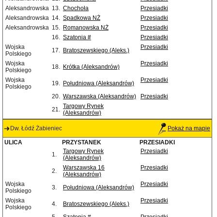
Aleksandrowska
13.
Chochoła
Przesiadki
Aleksandrowska
14.
Spadkowa NŻ
Przesiadki
Aleksandrowska
15.
Romanowska NŻ
Przesiadki
16.
Szatonia #
Przesiadki
Wojska
Przesiadki
17.
Bratoszewskiego (Aleks.)
Polskiego
Wojska
Przesiadki
18.
Krótka (Aleksandrów)
Polskiego
Wojska
Przesiadki
19.
Południowa (Aleksandrów)
Polskiego
20.
Warszawska (Aleksandrów)
Przesiadki
Targowy Rynek
21.
(Aleksandrów)
Dw. Łódź Żabieniec
Pokaż na mapie
ULICA
PRZYSTANEK
PRZESIADKI
Targowy Rynek
Przesiadki
1.
(Aleksandrów)
Warszawska 16
Przesiadki
2.
(Aleksandrów)
Wojska
Przesiadki
3.
Południowa (Aleksandrów)
Polskiego
Wojska
Przesiadki
4.
Bratoszewskiego (Aleks.)
Polskiego