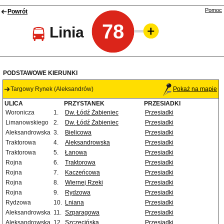
Pomoc
Powrót
78
Linia
PODSTAWOWE KIERUNKI
Targowy Rynek (Aleksandrów)
Pokaż na mapie
ULICA
PRZYSTANEK
PRZESIADKI
Woronicza
1.
Dw. Łódź Żabieniec
Przesiadki
Limanowskiego
2.
Dw. Łódź Żabieniec
Przesiadki
Aleksandrowska
3.
Bielicowa
Przesiadki
Traktorowa
4.
Aleksandrowska
Przesiadki
Traktorowa
5.
Łanowa
Przesiadki
Rojna
6.
Traktorowa
Przesiadki
Rojna
7.
Kaczeńcowa
Przesiadki
Rojna
8.
Wiernej Rzeki
Przesiadki
Rojna
9.
Rydzowa
Przesiadki
Rydzowa
10.
Lniana
Przesiadki
Aleksandrowska
11.
Szparagowa
Przesiadki
Aleksandrowska
12.
Szczecińska
Przesiadki