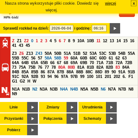
Nasza strona wykorzystuje pliki cookie. Dowiedz się
więcej
x
#
więcej.
Sprawdź rozkład na dzień:
i godzinę:
Z
Z1
Z2
0
1
2
3
4
5
6
7
8
9
10A
10B
11
12
13
14
15
16
41
43
45
Z3
Z6
Z13
Z43
50A
50B
51A
51B
52
53A
53C
53B
54B
55A
55B
55C
56
57
58A
58B
59
60A
60B
60C
60D
61
62
63
64A
64B
65A
65B
66
67
68
69A
69B
70
71A
71B
72A
72B
73
75A
75B
76
77
78
80A
80B
81A
81B
82A
82B
83
84A
84B
85A
85B
86
87A
87B
88A
88B
88C
88D
89
90
91A
91B
91C
92A
92B
93
94
96
97A
97B
99
100
101
201
202
6.
F1
G1
G2
H
W
N1A
N1B
N2
N3A
N3B
N4A
N4B
N5A
N5B
N6
N7A
N7B
N8
N9
Linie
Zmiany
Utrudnienia
Przystanki
Połączenia
Schematy
Pobierz