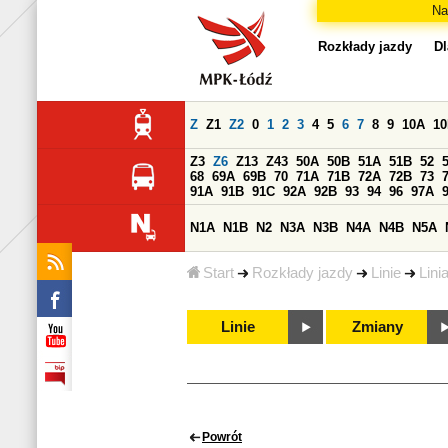
Na
Rozkłady jazdy
Dl
Z
Z1
Z2
0
1
2
3
4
5
6
7
8
9
10A
1
Z3
Z6
Z13
Z43
50A
50B
51A
51B
52
68
69A
69B
70
71A
71B
72A
72B
73
91A
91B
91C
92A
92B
93
94
96
97A
N1A
N1B
N2
N3A
N3B
N4A
N4B
N5A
Start
Rozkłady jazdy
Linie
Lini
Linie
Zmiany
Powrót