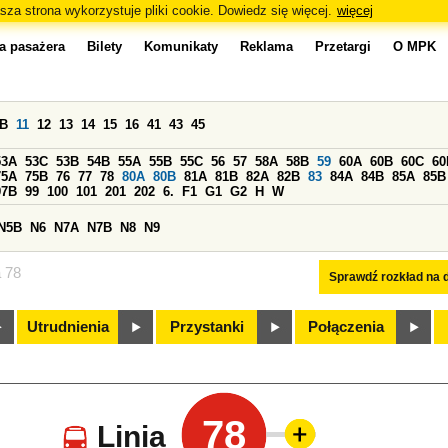
sza strona wykorzystuje pliki cookie. Dowiedz się więcej.
więcej
a pasażera
Bilety
Komunikaty
Reklama
Przetargi
O MPK
0B
11
12
13
14
15
16
41
43
45
53A
53C
53B
54B
55A
55B
55C
56
57
58A
58B
59
60A
60B
60C
60
75A
75B
76
77
78
80A
80B
81A
81B
82A
82B
83
84A
84B
85A
85B
97B
99
100
101
201
202
6.
F1
G1
G2
H
W
N5B
N6
N7A
N7B
N8
N9
a 78
Sprawdź rozkład na d
Utrudnienia
Przystanki
Połączenia
78
Linia