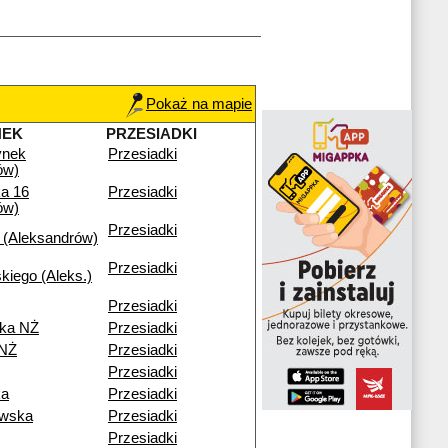
Pokaż na mapie
NEK
PRZESIADKI
ynek
Przesiadki
ów)
a 16
Przesiadki
ów)
Przesiadki
 (Aleksandrów)
Przesiadki
kiego (Aleks.)
Przesiadki
ka NŻ
Przesiadki
 NŻ
Przesiadki
Przesiadki
ka
Przesiadki
owska
Przesiadki
Przesiadki