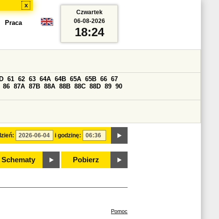
x
Czwartek
06-08-2026
Praca
18:24
D
61
62
63
64A
64B
65A
65B
66
67
86
87A
87B
88A
88B
88C
88D
89
90
zień:
i godzinę:
Schematy
Pobierz
Pomoc