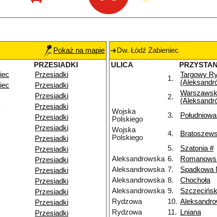
Pokaż na mapie
Dw. Łódź Żabieniec
PRZESIADKI
ULICA
PRZYSTA
iec
Przesiadki
Targowy R
1.
(Aleksandr
iec
Przesiadki
Warszawsk
Przesiadki
2.
(Aleksandr
Przesiadki
Wojska
3.
Południowa
Przesiadki
Polskiego
Przesiadki
Wojska
4.
Bratoszews
Polskiego
Przesiadki
5.
Szatonia #
Przesiadki
Aleksandrowska
6.
Romanows
Przesiadki
Aleksandrowska
7.
Spadkowa
Przesiadki
Aleksandrowska
8.
Chochoła
Przesiadki
Aleksandrowska
9.
Szczecińs
Przesiadki
Rydzowa
10.
Aleksandr
Przesiadki
Rydzowa
11.
Lniana
Przesiadki