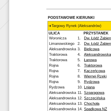
PODSTAWOWE KIERUNKI
Targowy Rynek (Aleksandrów)
ULICA
PRZYSTANEK
Woronicza
1.
Dw. Łódź Żabien
Limanowskiego
2.
Dw. Łódź Żabien
Aleksandrowska
3.
Bielicowa
Traktorowa
4.
Aleksandrowska
Traktorowa
5.
Łanowa
Rojna
6.
Traktorowa
Rojna
7.
Kaczeńcowa
Rojna
8.
Wiernej Rzeki
Rojna
9.
Rydzowa
Rydzowa
10.
Lniana
Aleksandrowska
11.
Szparagowa
Aleksandrowska
12.
Szczecińska
Aleksandrowska
13.
Chochoła
Aleksandrowska
14.
Spadkowa NŻ