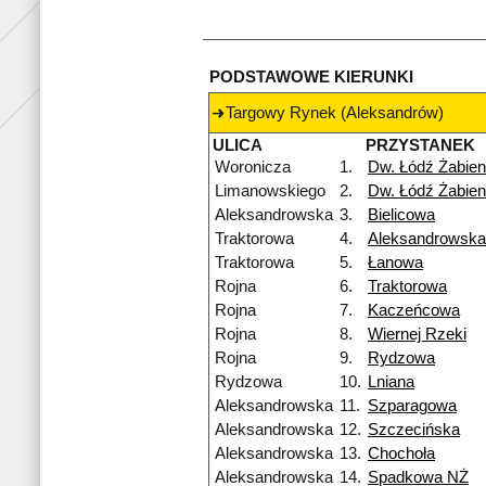
PODSTAWOWE KIERUNKI
Targowy Rynek (Aleksandrów)
ULICA
PRZYSTANEK
Woronicza
1.
Dw. Łódź Żabien
Limanowskiego
2.
Dw. Łódź Żabien
Aleksandrowska
3.
Bielicowa
Traktorowa
4.
Aleksandrowska
Traktorowa
5.
Łanowa
Rojna
6.
Traktorowa
Rojna
7.
Kaczeńcowa
Rojna
8.
Wiernej Rzeki
Rojna
9.
Rydzowa
Rydzowa
10.
Lniana
Aleksandrowska
11.
Szparagowa
Aleksandrowska
12.
Szczecińska
Aleksandrowska
13.
Chochoła
Aleksandrowska
14.
Spadkowa NŻ