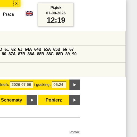
x
Piątek
07-08-2026
Praca
12:19
D
61
62
63
64A
64B
65A
65B
66
67
86
87A
87B
88A
88B
88C
88D
89
90
zień:
i godzinę:
Schematy
Pobierz
Pomoc