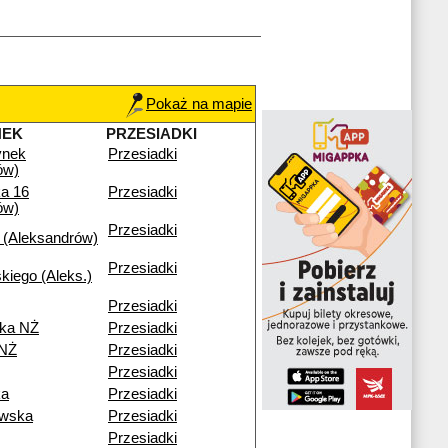
Pokaż na mapie
NEK
PRZESIADKI
ynek
Przesiadki
ów)
a 16
Przesiadki
ów)
Przesiadki
 (Aleksandrów)
Przesiadki
kiego (Aleks.)
Przesiadki
ka NŻ
Przesiadki
 NŻ
Przesiadki
Przesiadki
ka
Przesiadki
owska
Przesiadki
Przesiadki