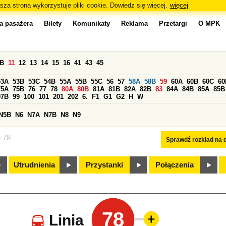
sza strona wykorzystuje pliki cookie. Dowiedz się więcej.
więcej
a pasażera
Bilety
Komunikaty
Reklama
Przetargi
O MPK
0B
11
12
13
14
15
16
41
43
45
53A
53B
53C
54B
55A
55B
55C
56
57
58A
58B
59
60A
60B
60C
60
75A
75B
76
77
78
80A
80B
81A
81B
82A
82B
83
84A
84B
85A
85B
97B
99
100
101
201
202
6.
F1
G1
G2
H
W
N5B
N6
N7A
N7B
N8
N9
a 78
Sprawdź rozkład na d
Utrudnienia
Przystanki
Połączenia
78
Linia