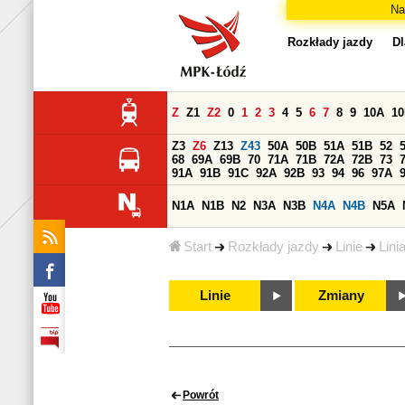
Na
Rozkłady jazdy
Dl
Z
Z1
Z2
0
1
2
3
4
5
6
7
8
9
10A
1
Z3
Z6
Z13
Z43
50A
50B
51A
51B
52
68
69A
69B
70
71A
71B
72A
72B
73
91A
91B
91C
92A
92B
93
94
96
97A
N1A
N1B
N2
N3A
N3B
N4A
N4B
N5A
Start
Rozkłady jazdy
Linie
Lini
Linie
Zmiany
Powrót