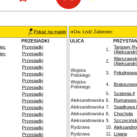
Pokaż na mapie
Dw. Łódź Żabieniec
PRZESIADKI
ULICA
PRZYSTA
iec
Przesiadki
Targowy R
1.
(Aleksandr
iec
Przesiadki
Warszawsk
Przesiadki
2.
(Aleksandr
Przesiadki
Wojska
3.
Południowa
Przesiadki
Polskiego
Przesiadki
Wojska
4.
Bratoszews
Polskiego
Przesiadki
5.
Szatonia #
Przesiadki
Aleksandrowska
6.
Romanows
Przesiadki
Aleksandrowska
7.
Spadkowa
Przesiadki
Aleksandrowska
8.
Chochoła
Przesiadki
Aleksandrowska
9.
Szczecińs
Przesiadki
Rydzowa
10.
Aleksandr
Przesiadki
Rydzowa
11.
Lniana
Przesiadki